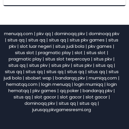
menuqq.com
|
pkv qq
|
dominoqq pkv
|
dominoqq pkv
|
situs qq
|
situs qq
|
situs qq
|
situs pkv games
|
situs
pkv
|
slot luar negeri
|
situs judi bola
|
pkv games
|
situs slot
|
pragmatic play
|
slot
|
situs slot
|
pragmatic play
|
situs slot terpercaya
|
situs pkv
|
situs qq
|
situs pkv
|
situs pkv
|
situs pkv
|
situs qq
|
situs qq
|
situs qq
|
situs qq
|
situs qq
|
situs qq
|
situs
judi bola
|
sbobet wap
|
bandarqq pkv
|
murniqq.com
|
hematqq.com
|
login menuqq
|
login murniqq
|
login
hematqq
|
pkv games
|
qq poker
|
bandarqq pkv
|
situs qq
|
slot gacor
|
slot gacor
|
slot gacor
|
dominoqq pkv
|
situs qq
|
situs qq
|
jurusqq.pkvgamesresmi.org