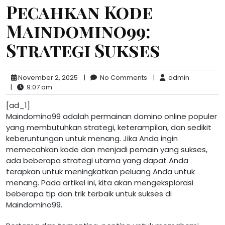
Pecahkan Kode
Maindomino99:
Strategi Sukses
November 2, 2025
|
No Comments
|
admin
|
9:07 am
[ad_1]
Maindomino99 adalah permainan domino online populer
yang membutuhkan strategi, keterampilan, dan sedikit
keberuntungan untuk menang. Jika Anda ingin
memecahkan kode dan menjadi pemain yang sukses,
ada beberapa strategi utama yang dapat Anda
terapkan untuk meningkatkan peluang Anda untuk
menang. Pada artikel ini, kita akan mengeksplorasi
beberapa tip dan trik terbaik untuk sukses di
Maindomino99.