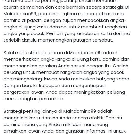
Pertama dan terpenting, penting untuk memahami
aturan permainan dan cara bermain secara strategis. Di
Maindomino99, pemain bergiliran menempatkan kartu
domino di papan, dengan tujuan mencocokkan angka-
angka di ujung kartu domino untuk membuat rangkaian
angka yang cocok. Pemain yang kehabisan kartu domino
terlebih dahulu memenangkan putaran tersebut.
Salah satu strategi utama di Maindomino99 adalah
memperhatikan angka-angka di ujung kartu domino dan
merencanakan gerakan Anda sesuai dengan itu. Carilah
peluang untuk membuat rangkaian angka yang cocok
dan menghalangi lawan Anda melakukan hal yang sama.
Dengan berpikir ke depan dan mengantisipasi
pergerakan lawan, Anda dapat meningkatkan peluang
memenangkan permainan.
Strategi penting lainnya di Maindomino99 adalah
mengelola kartu domino Anda secara efektif. Pantau
domino mana yang Anda miliki dan mana yang
dimainkan lawan Anda, dan gunakan informasi ini untuk