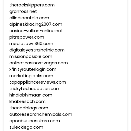
therockskippers.com
granfoss.net
allindiacafela.com
alpineskiracing2007.com
casino-vulkan-online.net
pitrepower.com
mediatown360.com
digitaleyestrainclinic.com
missionposible.com
online-casinos-vegas.com
xfinityrouterlogin.com
marketingjacks.com
topappliancereviews.com
trickytechupdates.com
hindiabhimaan.com
khabresach.com
thecbdblogs.com
autoresearchchemicals.com
apnabusinesskaro.com
suleckiego.com