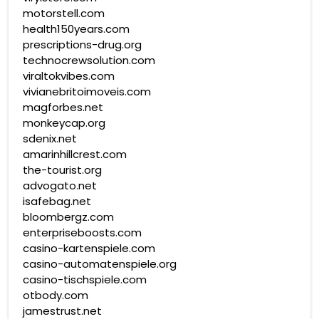
motorstell.com
health150years.com
prescriptions-drug.org
technocrewsolution.com
viraltokvibes.com
vivianebritoimoveis.com
magforbes.net
monkeycap.org
sdenix.net
amarinhillcrest.com
the-tourist.org
advogato.net
isafebag.net
bloombergz.com
enterpriseboosts.com
casino-kartenspiele.com
casino-automatenspiele.org
casino-tischspiele.com
otbody.com
jamestrust.net