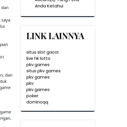
Anda Ketahui
i dan
 saya
lui
LINK LAINNYA
gaan
situs slot gacor
ri
live hk lotto
pkv games
situs pkv games
n, dan
pkv games
ntuk
pkv
 game
pkv games
poker
dominoqq
 game
angan,