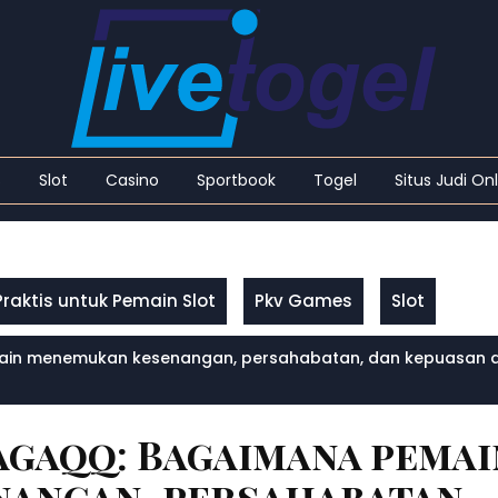
s
Slot
Casino
Sportbook
Togel
Situs Judi On
Praktis untuk Pemain Slot
Pkv Games
Slot
in menemukan kesenangan, persahabatan, dan kepuasan d
gaqq: Bagaimana pemai
angan, persahabatan,