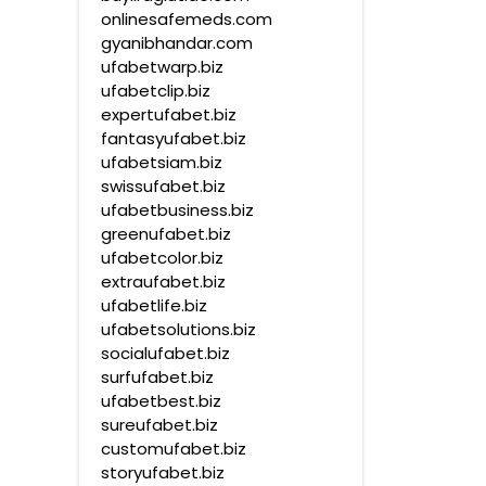
onlinesafemeds.com
gyanibhandar.com
ufabetwarp.biz
ufabetclip.biz
expertufabet.biz
fantasyufabet.biz
ufabetsiam.biz
swissufabet.biz
ufabetbusiness.biz
greenufabet.biz
ufabetcolor.biz
extraufabet.biz
ufabetlife.biz
ufabetsolutions.biz
socialufabet.biz
surfufabet.biz
ufabetbest.biz
sureufabet.biz
customufabet.biz
storyufabet.biz