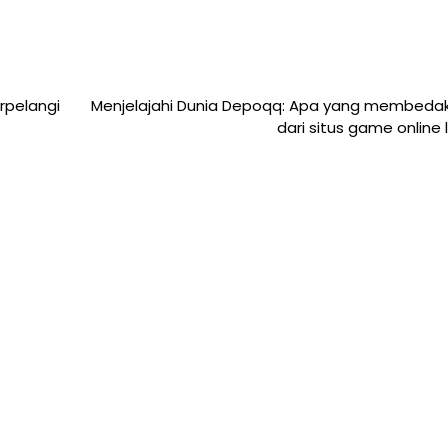
rpelangi
Menjelajahi Dunia Depoqq: Apa yang membeda
dari situs game online 