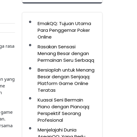
EmakQQ: Tujuan Utama
Para Penggemar Poker
Online
ga rasa
Rasakan Sensasi
Menang Besar dengan
Permainan Seru Serbaqq
Bersiaplah untuk Menang
Besar dengan Senjaqq:
an yang
Platform Game Online
ine
Teratas
n
Kuasai Seni Bermain
Piano dengan Pianoqq:
n game
Perspektif Seorang
an.
Profesional
ersama
Menjelajahi Dunia
AseanQQ: Yang Perlu