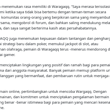
 menemukan rasa memiliki di Waragaqq. “Saya merasa terisolas
emi ketika saya tidak bisa bertemu dengan teman-teman secara
n komunitas orang-orang yang berpikiran sama yang menyambut
rsama, mengobrol di forum, dan bahkan saling mendukung mela
ya, dan saya sangat berterima kasih atas persahabatannya.
raGAQQ juga menemukan kepuasan dalam tantangan dan penghar
i strategi baru dalam poker, memukul jackpot di slot, atau
n olahraga, pemain di Waragaqq terus -menerus mendorong di
i gamer.
menciptakan lingkungan yang positif dan ramah bagi para pemai
ma dari anggota masyarakat. Banyak pemain memuji platform u
langgan yang bermanfaat, dan pembaruan rutin untuk menjaga
bermain online, pertimbangkan untuk mencoba Wargaqq. Dengan
mainan, dan komitmen untuk menciptakan pengalaman bermain
ng benar -benar istimewa bagi para pemain yang mencari kesen
ne.