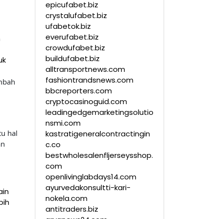
epicufabet.biz
crystalufabet.biz
ufabetok.biz
everufabet.biz
m
crowdufabet.biz
buildufabet.biz
uk
alltransportnews.com
fashiontrandsnews.com
ambah
bbcreporters.com
cryptocasinoguid.com
leadingedgemarketingsolutio
nsmi.com
u hal
kastratigeneralcontractingin
an
c.co
bestwholesalenfljerseysshop.
com
openlivinglabdays14.com
ayurvedakonsultti-kari-
ain
nokela.com
bih
antitraders.biz