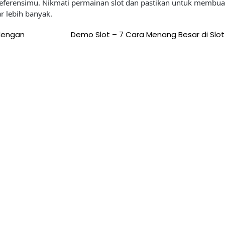
referensimu. Nikmati permainan slot dan pastikan untuk membua
r lebih banyak.
dengan
Demo Slot – 7 Cara Menang Besar di Slo