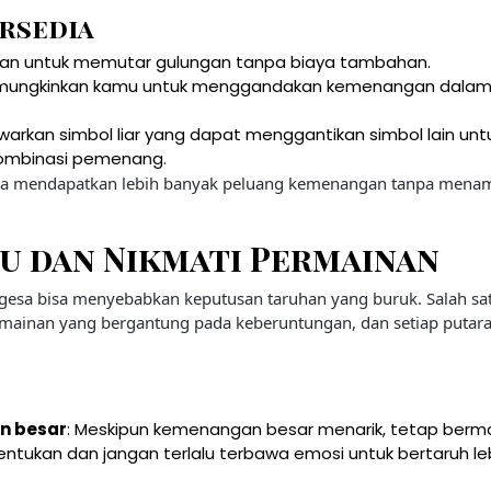
ersedia
an untuk memutar gulungan tanpa biaya tambahan.
 memungkinkan kamu untuk menggandakan kemenangan dala
arkan simbol liar yang dapat menggantikan simbol lain unt
ombinasi pemenang.
isa mendapatkan lebih banyak peluang kemenangan tanpa men
u dan Nikmati Permainan
-gesa bisa menyebabkan keputusan taruhan yang buruk. Salah sat
ermainan yang bergantung pada keberuntungan, dan setiap putar
n besar
: Meskipun kemenangan besar menarik, tetap berm
ntukan dan jangan terlalu terbawa emosi untuk bertaruh le