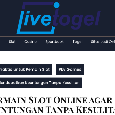
s
Slot
Casino
Sportbook
Togel
Situs Judi On
Praktis untuk Pemain Slot
Pkv Games
 Mendapatkan Keuntungan Tanpa Kesulitan
rmain Slot Online agar
ntungan Tanpa Kesulit