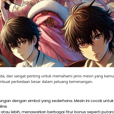
beda, dan sangat penting untuk memahami jenis mesin yang kamu 
embuat perbedaan besar dalam peluang kemenangan.
gulungan dengan simbol yang sederhana. Mesin ini cocok untuk
ine.
 atau lebih, menawarkan berbagai fitur bonus seperti putar