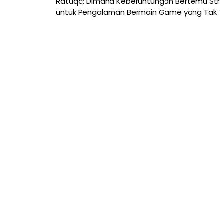
Post
Ratuqq: Dimana Keberuntungan Bertemu Str
untuk Pengalaman Bermain Game yang Tak 
navigation