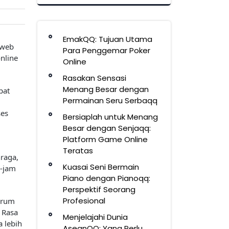
EmakQQ: Tujuan Utama
 web
Para Penggemar Poker
nline
Online
Rasakan Sensasi
Menang Besar dengan
pat
Permainan Seru Serbaqq
ses
Bersiaplah untuk Menang
Besar dengan Senjaqq:
Platform Game Online
Teratas
hraga,
Kuasai Seni Bermain
m-jam
Piano dengan Pianoqq:
Perspektif Seorang
Profesional
forum
 Rasa
Menjelajahi Dunia
 lebih
AseanQQ: Yang Perlu