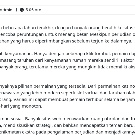
admin
|
5:06 pm
 beberapa tahun terakhir, dengan banyak orang beralih ke situs
encoba peruntungan untuk menang besar. Meskipun perjudian o
mahan yang harus dipertimbangkan sebelum terjun ke dalamnya.
lah kenyamanan. Hanya dengan beberapa klik tombol, pemain da
asang taruhan dari kenyamanan rumah mereka sendiri. Faktor
banyak orang, terutama mereka yang mungkin tidak memiliki ak
anyaknya pilihan permainan yang tersedia. Dari permainan kasino
penawaran yang lebih modern seperti slot virtual dan taruhan ola
orang. Variasi ini dapat membuat pemain terhibur selama berja
i-hari yang monoton.
alaman sosial. Banyak situs web menawarkan ruang obrolan dan 
in, mendiskusikan strategi, dan bahkan mendapatkan teman baru.
nikmatan ekstra pada pengalaman perjudian dan menjadikannya