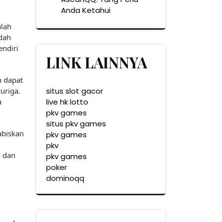
Anda Ketahui
alah
udah
ndiri
LINK LAINNYA
n dapat
uriga.
situs slot gacor
a
live hk lotto
pkv games
situs pkv games
abiskan
pkv games
pkv
, dan
pkv games
poker
dominoqq