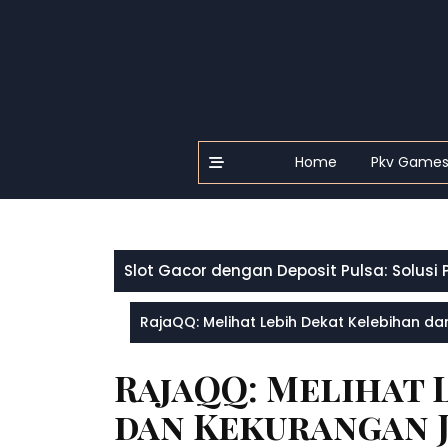
Skip
to
content
Home
Pkv Game
Slot Gacor dengan Deposit Pulsa: Solusi 
RajaQQ: Melihat Lebih Dekat Kelebihan da
RajaQQ: Melihat 
dan Kekurangan J