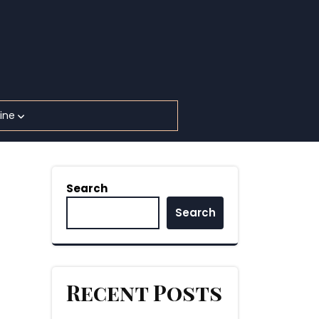
line
Search
Search
Recent Posts