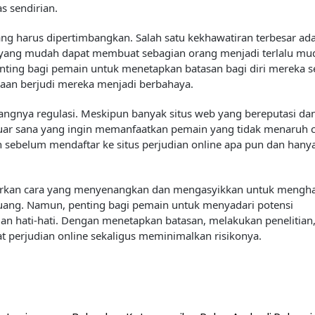
as sendirian.
ng harus dipertimbangkan. Salah satu kekhawatiran terbesar ad
ine yang mudah dapat membuat sebagian orang menjadi terlalu m
ting bagi pemain untuk menetapkan batasan bagi diri mereka se
saan berjudi mereka menjadi berbahaya.
rangnya regulasi. Meskipun banyak situs web yang bereputasi da
 luar sana yang ingin memanfaatkan pemain yang tidak menaruh c
 sebelum mendaftar ke situs perjudian online apa pun dan hany
arkan cara yang menyenangkan dan mengasyikkan untuk mengh
ang. Namun, penting bagi pemain untuk menyadari potensi
 hati-hati. Dengan menetapkan batasan, melakukan penelitian
 perjudian online sekaligus meminimalkan risikonya.