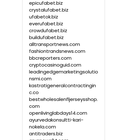
epicufabet.biz
crystalufabet.biz
ufabetok.biz
everufabet.biz
crowdufabet.biz
buildufabet.biz
alltransportnews.com
fashiontrandsnews.com
bbcreporters.com
cryptocasinoguid.com
leadingedgemarketingsolutio
nsmi.com
kastratigeneralcontractingin
c.co
bestwholesalenfljerseysshop.
com
openlivinglabdays14.com
ayurvedakonsultti-kari-
nokela.com
antitraders.biz