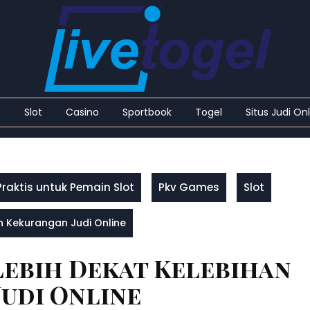
s
Slot
Casino
Sportbook
Togel
Situs Judi On
Praktis untuk Pemain Slot
Pkv Games
Slot
n Kekurangan Judi Online
Lebih Dekat Kelebihan
udi Online