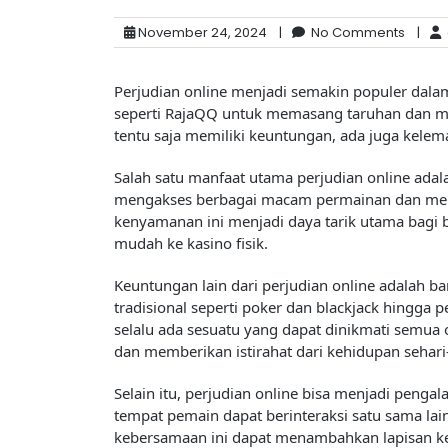
November 24, 2024
|
No Comments
|
Perjudian online menjadi semakin populer dalam
seperti RajaQQ untuk memasang taruhan dan m
tentu saja memiliki keuntungan, ada juga kele
Salah satu manfaat utama perjudian online ada
mengakses berbagai macam permainan dan mem
kenyamanan ini menjadi daya tarik utama bagi 
mudah ke kasino fisik.
Keuntungan lain dari perjudian online adalah b
tradisional seperti poker dan blackjack hingga 
selalu ada sesuatu yang dapat dinikmati semua 
dan memberikan istirahat dari kehidupan sehar
Selain itu, perjudian online bisa menjadi peng
tempat pemain dapat berinteraksi satu sama la
kebersamaan ini dapat menambahkan lapisan ke