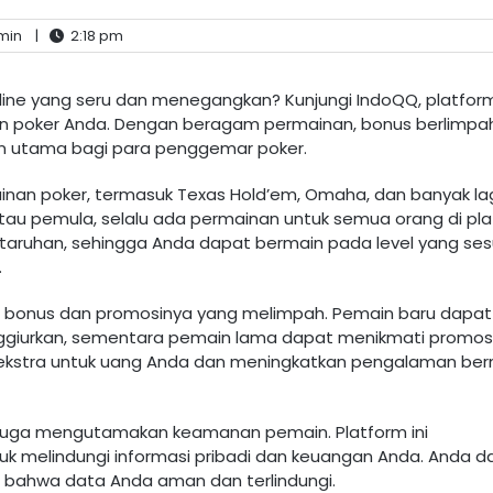
min
|
2:18 pm
ine yang seru dan menegangkan? Kunjungi IndoQQ, platfor
an poker Anda. Dengan beragam permainan, bonus berlimpa
uan utama bagi para penggemar poker.
an poker, termasuk Texas Hold’em, Omaha, dan banyak lagi
au pemula, selalu ada permainan untuk semua orang di pl
taruhan, sehingga Anda dapat bermain pada level yang ses
.
lah bonus dan promosinya yang melimpah. Pemain baru dapat
iurkan, sementara pemain lama dapat menikmati promos
ai ekstra untuk uang Anda dan meningkatkan pengalaman be
Q juga mengutamakan keamanan pemain. Platform ini
uk melindungi informasi pribadi dan keuangan Anda. Anda d
bahwa data Anda aman dan terlindungi.