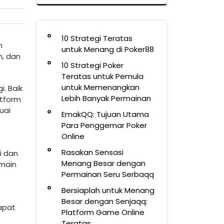
10 Strategi Teratas
m
untuk Menang di Poker88
h, dan
10 Strategi Poker
Teratas untuk Pemula
untuk Memenangkan
. Baik
Lebih Banyak Permainan
atform
uai
EmakQQ: Tujuan Utama
Para Penggemar Poker
Online
Rasakan Sensasi
i dan
Menang Besar dengan
rmain
Permainan Seru Serbaqq
Bersiaplah untuk Menang
Besar dengan Senjaqq:
apat
Platform Game Online
Teratas