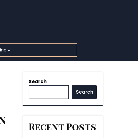
line
Search
Search
n
Recent Posts