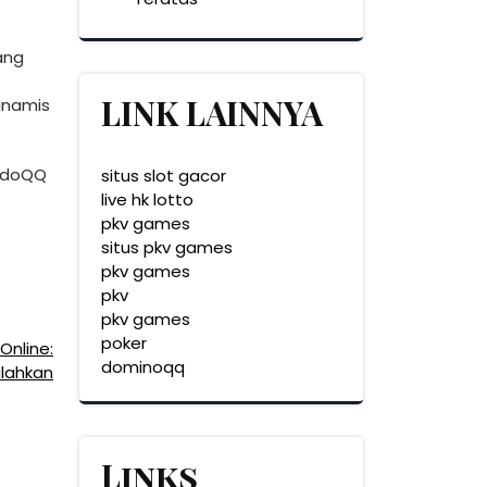
ang
LINK LAINNYA
inamis
IndoQQ
situs slot gacor
live hk lotto
pkv games
situs pkv games
pkv games
pkv
pkv games
poker
Online:
dominoqq
alahkan
Links