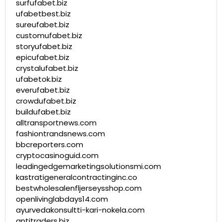
surfufabet.biz
ufabetbest.biz
sureufabet.biz
customufabet.biz
storyufabet.biz
epicufabet.biz
crystalufabet.biz
ufabetok.biz
everufabet.biz
crowdufabet.biz
buildufabet.biz
alltransportnews.com
fashiontrandsnews.com
bbcreporters.com
cryptocasinoguid.com
leadingedgemarketingsolutionsmi.com
kastratigeneralcontractinginc.co
bestwholesalenfljerseysshop.com
openlivinglabdays14.com
ayurvedakonsultti-kari-nokela.com
antitraders.biz