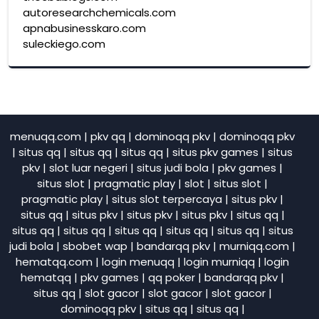
autoresearchchemicals.com
apnabusinesskaro.com
suleckiego.com
menuqq.com
|
pkv qq
|
dominoqq pkv
|
dominoqq pkv
|
situs qq
|
situs qq
|
situs qq
|
situs pkv games
|
situs
pkv
|
slot luar negeri
|
situs judi bola
|
pkv games
|
situs slot
|
pragmatic play
|
slot
|
situs slot
|
pragmatic play
|
situs slot terpercaya
|
situs pkv
|
situs qq
|
situs pkv
|
situs pkv
|
situs pkv
|
situs qq
|
situs qq
|
situs qq
|
situs qq
|
situs qq
|
situs qq
|
situs
judi bola
|
sbobet wap
|
bandarqq pkv
|
murniqq.com
|
hematqq.com
|
login menuqq
|
login murniqq
|
login
hematqq
|
pkv games
|
qq poker
|
bandarqq pkv
|
situs qq
|
slot gacor
|
slot gacor
|
slot gacor
|
dominoqq pkv
|
situs qq
|
situs qq
|