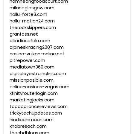
namheongfoodcourt.com
milanoglasgow.com
hallu-forte3.com
hallu-motion24.com
therockskippers.com
granfoss.net
allindiacafela.com
alpineskiracing2007.com
casino-vulkan-online.net
pitrepower.com
mediatown360.com
digitaleyestrainclinic.com
missionposible.com
online-casinos-vegas.com
xfinityrouterlogin.com
marketingjacks.com
topappliancereviews.com
trickytechupdates.com
hindiabhimaan.com
khabresach.com
thecbdblogs.com