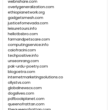
webnshare.com
overlygeneralization.com
ethiopianetwork.org
gadgetsmesh.com
justicefornevada.com
leisuretours.info
hellotbsbro.com
farmandpetscare.com
computingservice.info
caiofracini.com
techpositive.info
unseonrang.com
pak-urdu-poetry.com
blogcetra.com
internetmarketingsolutions.co
ollystvs.com
globalnewscx.com
dogslives.com
pdfbookplanet.com
queenofrattan.com
thequeenofrattan.com