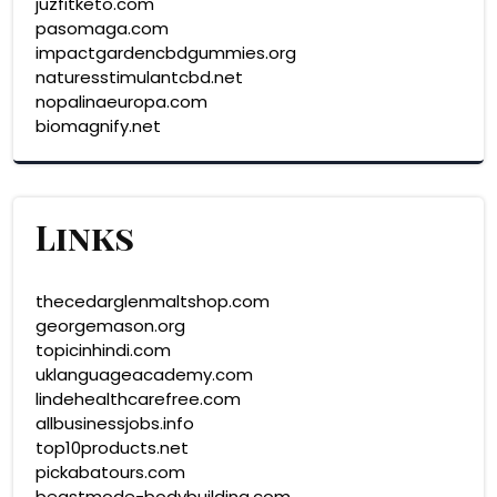
juzfitketo.com
pasomaga.com
impactgardencbdgummies.org
naturesstimulantcbd.net
nopalinaeuropa.com
biomagnify.net
Links
thecedarglenmaltshop.com
georgemason.org
topicinhindi.com
uklanguageacademy.com
lindehealthcarefree.com
allbusinessjobs.info
top10products.net
pickabatours.com
beastmode-bodybuilding.com