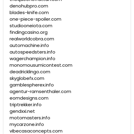
denohubpro.com
blades-knife.com
one-piece-spoiler.com
studiooneiota.com
findingcasino.org
realworldcobra.com
automachine.info
autospeedsters.info
wagerchampion.info
monomousumicontest.com
deadricklingo.com
skyglobefx.com
gamblespherex.info
agentur-ramsenthaler.com
eomdesigns.com
triptrekker.info
gendxxi.net
motomasters.info
mycarzone.info
vibecasaconcepts.com