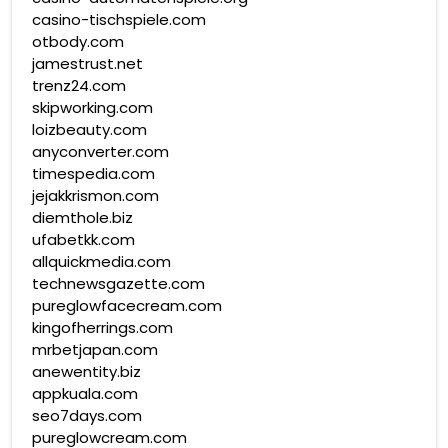
casino-tischspiele.com
otbody.com
jamestrust.net
trenz24.com
skipworking.com
loizbeauty.com
anyconverter.com
timespedia.com
jejakkrismon.com
diemthole.biz
ufabetkk.com
allquickmedia.com
technewsgazette.com
pureglowfacecream.com
kingofherrings.com
mrbetjapan.com
anewentity.biz
appkuala.com
seo7days.com
pureglowcream.com