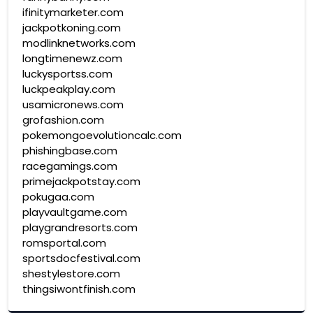
ifinitymarketer.com
jackpotkoning.com
modlinknetworks.com
longtimenewz.com
luckysportss.com
luckpeakplay.com
usamicronews.com
grofashion.com
pokemongoevolutioncalc.com
phishingbase.com
racegamings.com
primejackpotstay.com
pokugaa.com
playvaultgame.com
playgrandresorts.com
romsportal.com
sportsdocfestival.com
shestylestore.com
thingsiwontfinish.com