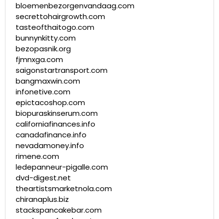
bloemenbezorgenvandaag.com
secrettohairgrowth.com
tasteofthaitogo.com
bunnynkitty.com
bezopasnik.org
fjmnxga.com
saigonstartransport.com
bangmaxwin.com
infonetive.com
epictacoshop.com
biopuraskinserum.com
californiafinances.info
canadafinance.info
nevadamoney.info
rimene.com
ledepanneur-pigalle.com
dvd-digest.net
theartistsmarketnola.com
chiranaplus.biz
stackspancakebar.com