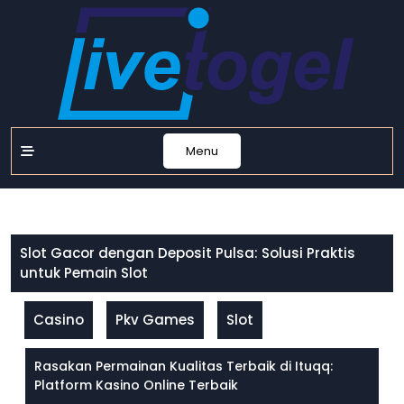
Skip
to
content
Menu
Slot Gacor dengan Deposit Pulsa: Solusi Praktis
untuk Pemain Slot
Casino
Pkv Games
Slot
Rasakan Permainan Kualitas Terbaik di Ituqq:
Platform Kasino Online Terbaik