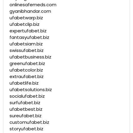
onlinesafemeds.com
gyanibhandar.com
ufabetwarp.biz
ufabetclip.biz
expertufabet.biz
fantasyufabet.biz
ufabetsiam.biz
swissufabet.biz
ufabetbusiness.biz
greenufabet.biz
ufabetcolor.biz
extraufabet.biz
ufabetlife.biz
ufabetsolutions.biz
socialufabet.biz
surfufabet.biz
ufabetbest.biz
sureufabet.biz
customufabet.biz
storyufabet.biz