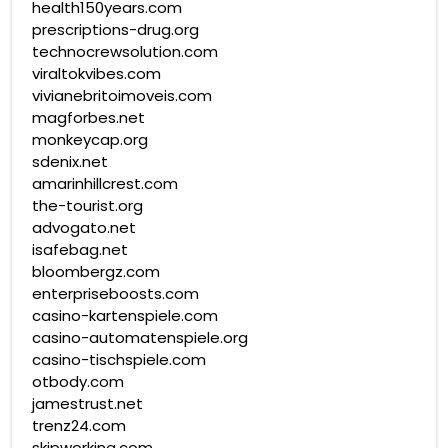
health150years.com
prescriptions-drug.org
technocrewsolution.com
viraltokvibes.com
vivianebritoimoveis.com
magforbes.net
monkeycap.org
sdenix.net
amarinhillcrest.com
the-tourist.org
advogato.net
isafebag.net
bloombergz.com
enterpriseboosts.com
casino-kartenspiele.com
casino-automatenspiele.org
casino-tischspiele.com
otbody.com
jamestrust.net
trenz24.com
skipworking.com