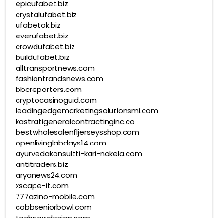
epicufabet.biz
crystalufabet.biz
ufabetok.biz
everufabet.biz
crowdufabet.biz
buildufabet.biz
alltransportnews.com
fashiontrandsnews.com
bbcreporters.com
cryptocasinoguid.com
leadingedgemarketingsolutionsmi.com
kastratigeneralcontractinginc.co
bestwholesalenfljerseysshop.com
openlivinglabdays14.com
ayurvedakonsultti-kari-nokela.com
antitraders.biz
aryanews24.com
xscape-it.com
777azino-mobile.com
cobbseniorbowl.com
technowdesign.com