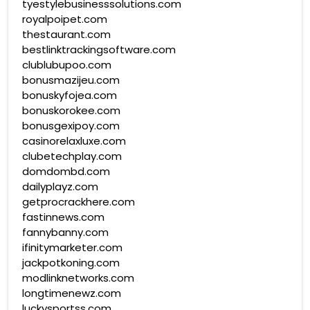
tyestylebusinesssolutions.com
royalpoipet.com
thestaurant.com
bestlinktrackingsoftware.com
clublubupoo.com
bonusmazijeu.com
bonuskyfojea.com
bonuskorokee.com
bonusgexipoy.com
casinorelaxluxe.com
clubetechplay.com
domdombd.com
dailyplayz.com
getprocrackhere.com
fastinnews.com
fannybanny.com
ifinitymarketer.com
jackpotkoning.com
modlinknetworks.com
longtimenewz.com
luckysportss.com