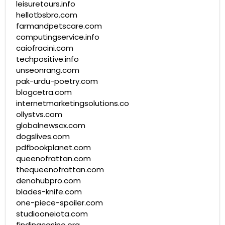
leisuretours.info
hellotbsbro.com
farmandpetscare.com
computingservice.info
caiofracini.com
techpositive.info
unseonrang.com
pak-urdu-poetry.com
blogcetra.com
internetmarketingsolutions.co
ollystvs.com
globalnewscx.com
dogslives.com
pdfbookplanet.com
queenofrattan.com
thequeenofrattan.com
denohubpro.com
blades-knife.com
one-piece-spoiler.com
studiooneiota.com
findingcasino.org