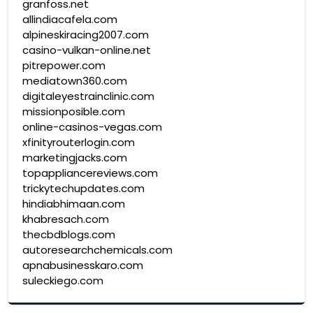
granfoss.net
allindiacafela.com
alpineskiracing2007.com
casino-vulkan-online.net
pitrepower.com
mediatown360.com
digitaleyestrainclinic.com
missionposible.com
online-casinos-vegas.com
xfinityrouterlogin.com
marketingjacks.com
topappliancereviews.com
trickytechupdates.com
hindiabhimaan.com
khabresach.com
thecbdblogs.com
autoresearchchemicals.com
apnabusinesskaro.com
suleckiego.com