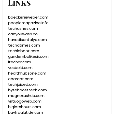
Links
baeckereiweber.com
peoplemagazine.info
techashes.com
canyouwash.co
havadisantalya.com
techdtimes.com
techieboot.com
gundembalikesir.com
itechar.com
yesbold.com
healthhubzone.com
ebaraat.com
techjuiced.com
byteboosttech.com
magnexushub.com
virtuogoweb.com
biglotshours.com
buyliraglutide.com