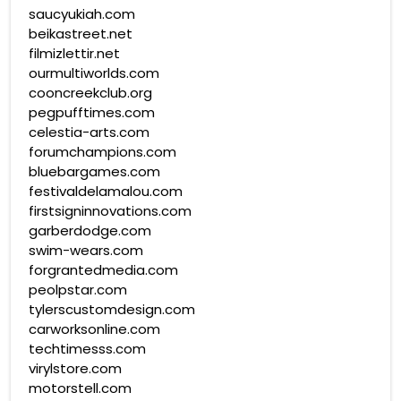
saucyukiah.com
beikastreet.net
filmizlettir.net
ourmultiworlds.com
cooncreekclub.org
pegpufftimes.com
celestia-arts.com
forumchampions.com
bluebargames.com
festivaldelamalou.com
firstsigninnovations.com
garberdodge.com
swim-wears.com
forgrantedmedia.com
peolpstar.com
tylerscustomdesign.com
carworksonline.com
techtimesss.com
virylstore.com
motorstell.com