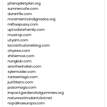
phenqdietplan.org
sumnercafe.com
dunetflix.com
movimientoindignados.org
milfxxxpussy.com
uptodatefamily.com
musitop.com
utyam.com
lacostituzioneblog.com
ohyeea.com
zhitiemoe.com
nungkub.com
anotherindian.com
xylemcider.com
taniaetiago.com
juzfitketo.com
pasomaga.com
impactgardencbdgummies.org
naturesstimulantcbd.net
nopalinaeuropa.com