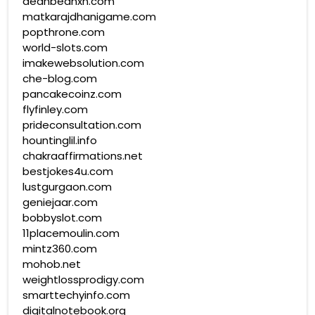
deanbeanxn.com
matkarajdhanigame.com
popthrone.com
world-slots.com
imakewebsolution.com
che-blog.com
pancakecoinz.com
flyfinley.com
prideconsultation.com
hountinglil.info
chakraaffirmations.net
bestjokes4u.com
lustgurgaon.com
geniejaar.com
bobbyslot.com
11placemoulin.com
mintz360.com
mohob.net
weightlossprodigy.com
smarttechyinfo.com
digitalnotebook.org