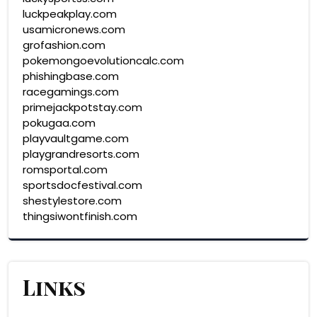
luckpeakplay.com
usamicronews.com
grofashion.com
pokemongoevolutioncalc.com
phishingbase.com
racegamings.com
primejackpotstay.com
pokugaa.com
playvaultgame.com
playgrandresorts.com
romsportal.com
sportsdocfestival.com
shestylestore.com
thingsiwontfinish.com
Links