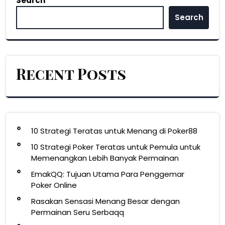
Search
Search
Recent Posts
10 Strategi Teratas untuk Menang di Poker88
10 Strategi Poker Teratas untuk Pemula untuk
Memenangkan Lebih Banyak Permainan
EmakQQ: Tujuan Utama Para Penggemar
Poker Online
Rasakan Sensasi Menang Besar dengan
Permainan Seru Serbaqq