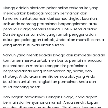
Divaqq adalah platform poker online terkemuka yang
menawarkan berbagai macam permainan dan
turnamen untuk pemain dari semua tingkat keahlian.
Baik Anda seorang profesional berpengalaman atau
pemula, Divaqq memiliki sesuatu untuk semua orang.
Dan dengan antarmuka yang ramah pengguna dan
dukungan pelanggan terbaik, Anda akan memiliki semua
yang Anda butuhkan untuk sukses.
Namun yang membedakan Divaqq dari kompetisi adalah
komitmen mereka untuk membantu pemain mencapai
potensi penuh mereka. Dengan tim profesional
berpengalaman yang memberikan tip, saran, dan
strategi, Anda akan memiliki semua alat yang Anda
butuhkan untuk meningkatkan permainan Anda dan
mulai menang besar.
Dan bagian terbaiknya? Dengan Divaqq, Anda dapat
bermain dari kenyamanan rumah Anda sendiri, kapan
pun dan di mana pun Anda mau. Tidak perlu bepergian