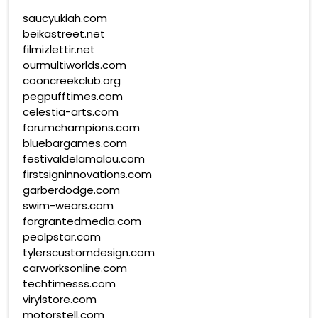
saucyukiah.com
beikastreet.net
filmizlettir.net
ourmultiworlds.com
cooncreekclub.org
pegpufftimes.com
celestia-arts.com
forumchampions.com
bluebargames.com
festivaldelamalou.com
firstsigninnovations.com
garberdodge.com
swim-wears.com
forgrantedmedia.com
peolpstar.com
tylerscustomdesign.com
carworksonline.com
techtimesss.com
virylstore.com
motorstell.com