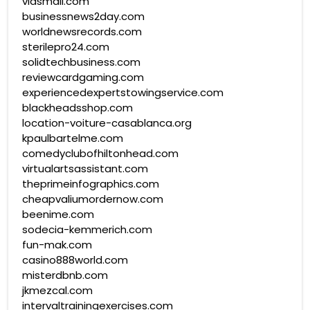
vidsmall.com
businessnews2day.com
worldnewsrecords.com
sterilepro24.com
solidtechbusiness.com
reviewcardgaming.com
experiencedexpertstowingservice.com
blackheadsshop.com
location-voiture-casablanca.org
kpaulbartelme.com
comedyclubofhiltonhead.com
virtualartsassistant.com
theprimeinfographics.com
cheapvaliumordernow.com
beenime.com
sodecia-kemmerich.com
fun-mak.com
casino888world.com
misterdbnb.com
jkmezcal.com
intervaltrainingexercises.com