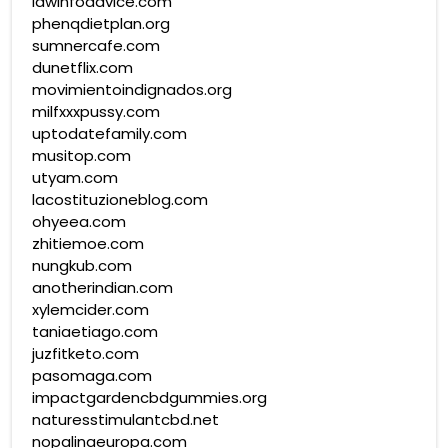
lawinfoadvice.com
phenqdietplan.org
sumnercafe.com
dunetflix.com
movimientoindignados.org
milfxxxpussy.com
uptodatefamily.com
musitop.com
utyam.com
lacostituzioneblog.com
ohyeea.com
zhitiemoe.com
nungkub.com
anotherindian.com
xylemcider.com
taniaetiago.com
juzfitketo.com
pasomaga.com
impactgardencbdgummies.org
naturesstimulantcbd.net
nopalinaeuropa.com