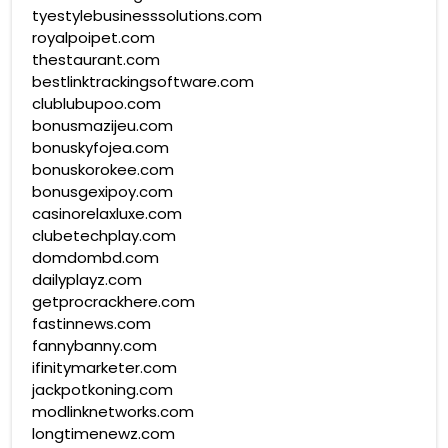
tyestylebusinesssolutions.com
royalpoipet.com
thestaurant.com
bestlinktrackingsoftware.com
clublubupoo.com
bonusmazijeu.com
bonuskyfojea.com
bonuskorokee.com
bonusgexipoy.com
casinorelaxluxe.com
clubetechplay.com
domdombd.com
dailyplayz.com
getprocrackhere.com
fastinnews.com
fannybanny.com
ifinitymarketer.com
jackpotkoning.com
modlinknetworks.com
longtimenewz.com