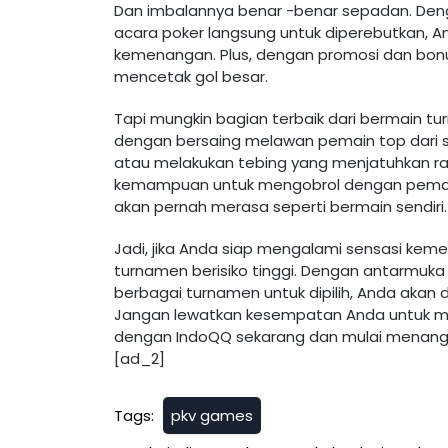
Dan imbalannya benar -benar sepadan. Denga
acara poker langsung untuk diperebutkan, 
kemenangan. Plus, dengan promosi dan bon
mencetak gol besar.
Tapi mungkin bagian terbaik dari bermain tu
dengan bersaing melawan pemain top dari 
atau melakukan tebing yang menjatuhkan rah
kemampuan untuk mengobrol dengan pemain 
akan pernah merasa seperti bermain sendiri.
Jadi, jika Anda siap mengalami sensasi keme
turnamen berisiko tinggi. Dengan antarmu
berbagai turnamen untuk dipilih, Anda akan
Jangan lewatkan kesempatan Anda untuk m
dengan IndoQQ sekarang dan mulai menang
[ad_2]
Tags:
pkv games