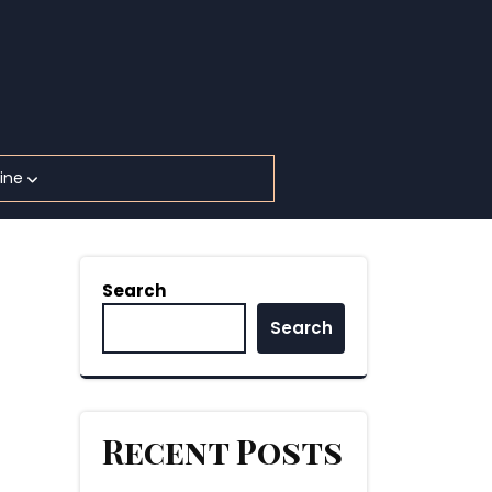
line
Search
Search
Recent Posts