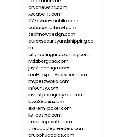
antitraders.biz
aryanews24.com
xscape-it.com
777azino-mobile.com
cobbseniorbowl.com
technowdesign.com
durexsecurityandshipping.co
m
cityroofingandplannig.com
ivdabergasa.com
juyultadesga.com
real-crypto-services.com
mypetzworld.com
infounty.com
investparaguay-eu.com
bwc88asia.com
extrem-poker.com
ks-casino.com
carcarepoints.com
thedoodlebreeders.com
grupohugodias.com