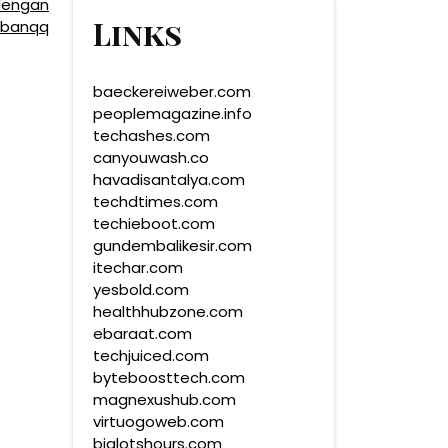
 dengan
Links
ebanqq
baeckereiweber.com
peoplemagazine.info
techashes.com
canyouwash.co
havadisantalya.com
techdtimes.com
techieboot.com
gundembalikesir.com
itechar.com
yesbold.com
healthhubzone.com
ebaraat.com
techjuiced.com
byteboosttech.com
magnexushub.com
virtuogoweb.com
biglotshours.com