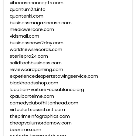
vibecasaconcepts.com
quantum24.info
quantenki.com
businessmagazineusa.com
medicwellcare.com
vidsmall.com
businessnews2day.com
worldnewsrecords.com
sterilepro24.com
solidtechbusiness.com
reviewcardgaming.com
experiencedexpertstowingservice.com
blackheadsshop.com
location-voiture-casablanca.org
kpaulbartelme.com
comedyclubofhiltonhead.com
virtualartsassistant.com
theprimeinfographics.com
cheapvaliumordernow.com
beenime.com