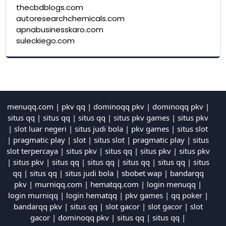
thecbdblogs.com
autoresearchchemicals.com
apnabusinesskaro.com
suleckiego.com
menuqq.com
|
pkv qq
|
dominoqq pkv
|
dominoqq pkv
|
situs qq
|
situs qq
|
situs qq
|
situs pkv games
|
situs pkv
|
slot luar negeri
|
situs judi bola
|
pkv games
|
situs slot
|
pragmatic play
|
slot
|
situs slot
|
pragmatic play
|
situs
slot terpercaya
|
situs pkv
|
situs qq
|
situs pkv
|
situs pkv
|
situs pkv
|
situs qq
|
situs qq
|
situs qq
|
situs qq
|
situs
qq
|
situs qq
|
situs judi bola
|
sbobet wap
|
bandarqq
pkv
|
murniqq.com
|
hematqq.com
|
login menuqq
|
login murniqq
|
login hematqq
|
pkv games
|
qq poker
|
bandarqq pkv
|
situs qq
|
slot gacor
|
slot gacor
|
slot
gacor
|
dominoqq pkv
|
situs qq
|
situs qq
|