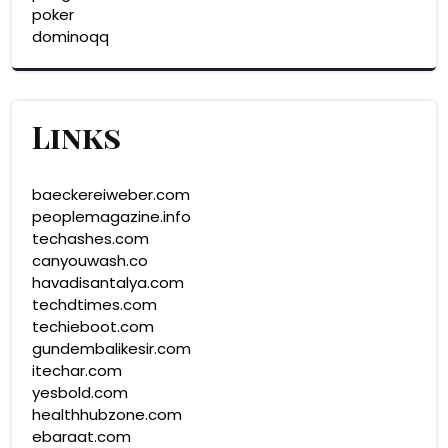
poker
dominoqq
Links
baeckereiweber.com
peoplemagazine.info
techashes.com
canyouwash.co
havadisantalya.com
techdtimes.com
techieboot.com
gundembalikesir.com
itechar.com
yesbold.com
healthhubzone.com
ebaraat.com