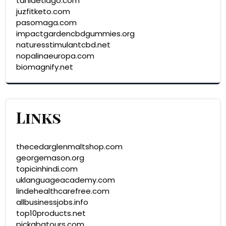
taniaetiago.com
juzfitketo.com
pasomaga.com
impactgardencbdgummies.org
naturesstimulantcbd.net
nopalinaeuropa.com
biomagnify.net
Links
thecedarglenmaltshop.com
georgemason.org
topicinhindi.com
uklanguageacademy.com
lindehealthcarefree.com
allbusinessjobs.info
top10products.net
pickabatours.com