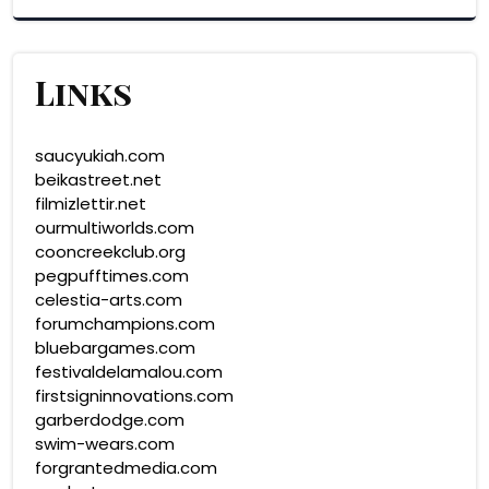
Links
saucyukiah.com
beikastreet.net
filmizlettir.net
ourmultiworlds.com
cooncreekclub.org
pegpufftimes.com
celestia-arts.com
forumchampions.com
bluebargames.com
festivaldelamalou.com
firstsigninnovations.com
garberdodge.com
swim-wears.com
forgrantedmedia.com