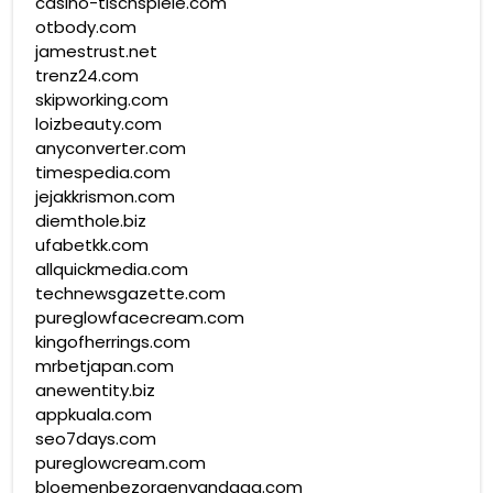
casino-tischspiele.com
otbody.com
jamestrust.net
trenz24.com
skipworking.com
loizbeauty.com
anyconverter.com
timespedia.com
jejakkrismon.com
diemthole.biz
ufabetkk.com
allquickmedia.com
technewsgazette.com
pureglowfacecream.com
kingofherrings.com
mrbetjapan.com
anewentity.biz
appkuala.com
seo7days.com
pureglowcream.com
bloemenbezorgenvandaag.com