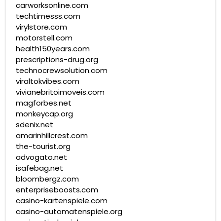
carworksonline.com
techtimesss.com
virylstore.com
motorstell.com
health150years.com
prescriptions-drug.org
technocrewsolution.com
viraltokvibes.com
vivianebritoimoveis.com
magforbes.net
monkeycap.org
sdenix.net
amarinhillcrest.com
the-tourist.org
advogato.net
isafebag.net
bloombergz.com
enterpriseboosts.com
casino-kartenspiele.com
casino-automatenspiele.org