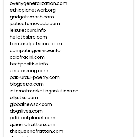
overlygeneralization.com
ethiopianetwork.org
gadgetsmesh.com
justicefornevada.com
leisuretours.info
hellotbsbro.com
farmandpetscare.com
computingservice.info
caiofracini.com
techpositive.info
unseonrang.com
pak-urdu-poetry.com
blogcetra.com
internetmarketingsolutions.co
ollystvs.com
globalnewscx.com
dogslives.com
pdfbookplanet.com
queenofrattan.com
thequeenofrattan.com