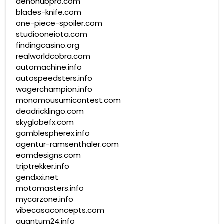
denohubpro.com
blades-knife.com
one-piece-spoiler.com
studiooneiota.com
findingcasino.org
realworldcobra.com
automachine.info
autospeedsters.info
wagerchampion.info
monomousumicontest.com
deadricklingo.com
skyglobefx.com
gamblespherex.info
agentur-ramsenthaler.com
eomdesigns.com
triptrekker.info
gendxxi.net
motomasters.info
mycarzone.info
vibecasaconcepts.com
quantum24.info