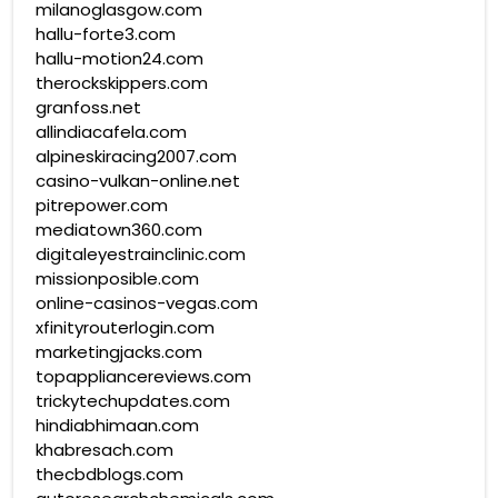
milanoglasgow.com
hallu-forte3.com
hallu-motion24.com
therockskippers.com
granfoss.net
allindiacafela.com
alpineskiracing2007.com
casino-vulkan-online.net
pitrepower.com
mediatown360.com
digitaleyestrainclinic.com
missionposible.com
online-casinos-vegas.com
xfinityrouterlogin.com
marketingjacks.com
topappliancereviews.com
trickytechupdates.com
hindiabhimaan.com
khabresach.com
thecbdblogs.com