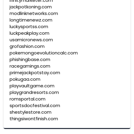
ifinitymarketer.com
jackpotkoning.com
modlinknetworks.com
longtimenewz.com
luckysportss.com
luckpeakplay.com
usamicronews.com
grofashion.com
pokemongoevolutioncalc.com
phishingbase.com
racegamings.com
primejackpotstay.com
pokugaa.com
playvaultgame.com
playgrandresorts.com
romsportal.com
sportsdocfestival.com
shestylestore.com
thingsiwontfinish.com