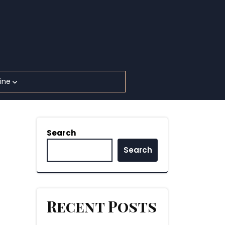
line
Search
Search
Recent Posts