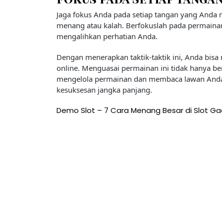
Jaga fokus Anda pada setiap tangan yang Anda m
menang atau kalah. Berfokuslah pada permaina
mengalihkan perhatian Anda.
Dengan menerapkan taktik-taktik ini, Anda bi
online. Menguasai permainan ini tidak hanya b
mengelola permainan dan membaca lawan Anda. S
kesuksesan jangka panjang.
Post
Demo Slot – 7 Cara Menang Besar di Slot Ga
navigation