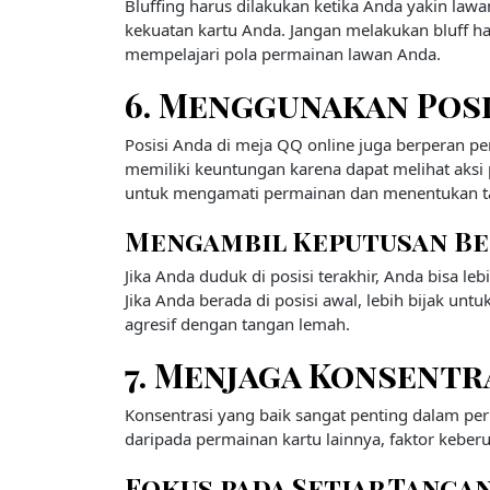
Bluffing harus dilakukan ketika Anda yakin lawa
kekuatan kartu Anda. Jangan melakukan bluff 
mempelajari pola permainan lawan Anda.
6. Menggunakan Posi
Posisi Anda di meja QQ online juga berperan pe
memiliki keuntungan karena dapat melihat aksi
untuk mengamati permainan dan menentukan ta
Mengambil Keputusan Be
Jika Anda duduk di posisi terakhir, Anda bisa l
Jika Anda berada di posisi awal, lebih bijak u
agresif dengan tangan lemah.
7. Menjaga Konsentr
Konsentrasi yang baik sangat penting dalam pe
daripada permainan kartu lainnya, faktor kebe
Fokus pada Setiap Tanga