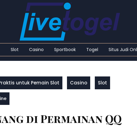
s
Slot
Casino
Sportbook
Togel
Situs Judi On
Praktis untuk Pemain Slot
Casino
Slot
ine
nang di Permainan QQ