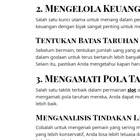
2. Mengelola Keuang
Salah satu kunci utama untuk menang dalam per
keuangan dengan bijak sangat penting untuk m
Tentukan Batas Taruhan
Sebelum bermain, tentukan jumlah uang yang ak
dalam godaan untuk terus bertaruh lebih banya
Selain itu, pastikan Anda mengetahui kapan har
3. Mengamati Pola 
Salah satu taktik terbaik dalam permainan
slot
o
mengamati pola taruhan mereka, Anda dapat m
lebih baik.
Menganalisis Tindakan 
Cobalah untuk mengenali pemain yang sering m
yang lebih konservatif, Anda bisa lebih lelua