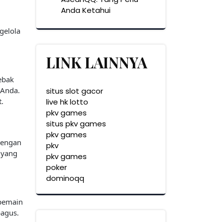
Anda Ketahui
gelola
LINK LAINNYA
ebak
 Anda.
situs slot gacor
.
live hk lotto
pkv games
situs pkv games
pkv games
Dengan
pkv
 yang
pkv games
poker
dominoqq
 pemain
bagus.