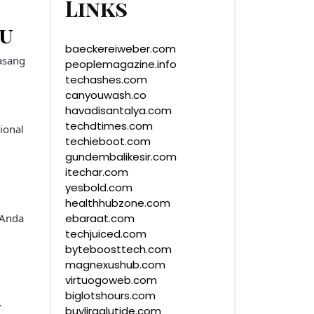
Links
ru
baeckereiweber.com
asang
peoplemagazine.info
techashes.com
canyouwash.co
havadisantalya.com
techdtimes.com
ional
techieboot.com
gundembalikesir.com
itechar.com
yesbold.com
healthhubzone.com
 Anda
ebaraat.com
techjuiced.com
byteboosttech.com
magnexushub.com
virtuogoweb.com
biglotshours.com
.
buyliraglutide.com