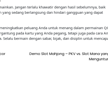
ainkan. Jangan terlalu khawatir dengan hasil sebelumnya, baik
n yang sedang berlangsung dan hindari gangguan yang dapat
sa meningkatkan peluang Anda untuk menang dalam permainan Q
ergantung pada kartu yang Anda pegang, tetapi juga pada cara A
elalu bermain dengan sabar, bijak, dan disiplin untuk mencap
cor
Demo Slot Mahjong – PKV vs. Slot Mana yan
Menguntu