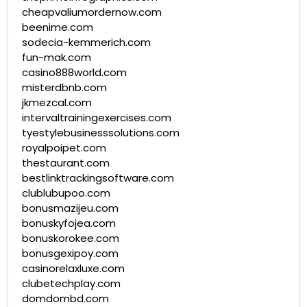
cheapvaliumordernow.com
beenime.com
sodecia-kemmerich.com
fun-mak.com
casino888world.com
misterdbnb.com
jkmezcal.com
intervaltrainingexercises.com
tyestylebusinesssolutions.com
royalpoipet.com
thestaurant.com
bestlinktrackingsoftware.com
clublubupoo.com
bonusmazijeu.com
bonuskyfojea.com
bonuskorokee.com
bonusgexipoy.com
casinorelaxluxe.com
clubetechplay.com
domdombd.com