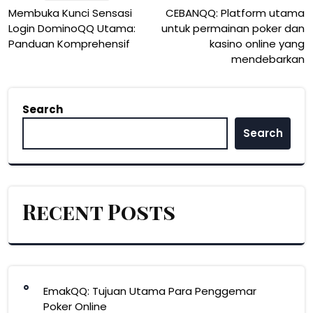
Post
Membuka Kunci Sensasi
CEBANQQ: Platform utama
Login DominoQQ Utama:
untuk permainan poker dan
navigation
Panduan Komprehensif
kasino online yang
mendebarkan
Search
Search
Recent Posts
EmakQQ: Tujuan Utama Para Penggemar
Poker Online