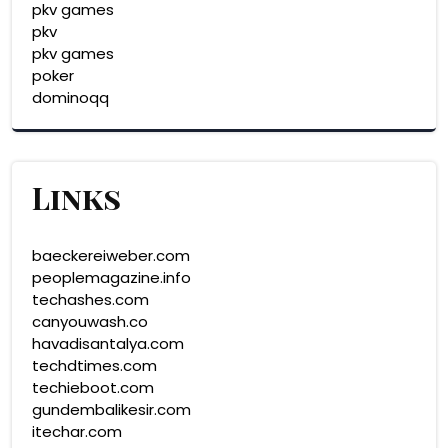
pkv games
pkv
pkv games
poker
dominoqq
Links
baeckereiweber.com
peoplemagazine.info
techashes.com
canyouwash.co
havadisantalya.com
techdtimes.com
techieboot.com
gundembalikesir.com
itechar.com