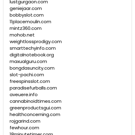
lustgurgaon.com
geniejaar.com
bobbyslot.com
11placemoulin.com
mintz360.com
mohob.net
weightlossprodigy.com
smarttechyinfo.com
digitalnotebook.org
maxualguru.com
bongdasuncity.com
slot-pachi.com
freespinsslot.com
paradisefurballs.com
aveuere.info
cannabinoidtimes.com
greenproductsgui.com
healthconcerning.com
rojgarind.com
fewhour.com
18minutetimer.com