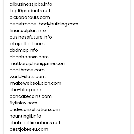
allbusinessjobs.info
top10products.net
pickabatours.com
beastmode-bodybuilding.com
financelplan.info
businessfuture.info
infojudibet.com
cbdmap.info
deanbeanxn.com
matkarajdhanigame.com
popthrone.com
world-slots.com
imakewebsolution.com
che-blog.com
pancakecoinz.com
flyfinley.com
prideconsultation.com
hountinglil.info
chakraaffirmations.net
bestjokes4u.com