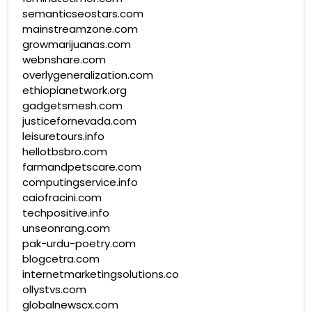
semanticseostars.com
mainstreamzone.com
growmarijuanas.com
webnshare.com
overlygeneralization.com
ethiopianetwork.org
gadgetsmesh.com
justicefornevada.com
leisuretours.info
hellotbsbro.com
farmandpetscare.com
computingservice.info
caiofracini.com
techpositive.info
unseonrang.com
pak-urdu-poetry.com
blogcetra.com
internetmarketingsolutions.co
ollystvs.com
globalnewscx.com