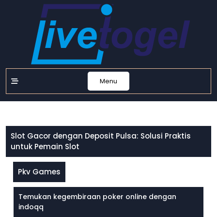
Skip
to
content
Menu
Slot Gacor dengan Deposit Pulsa: Solusi Praktis
untuk Pemain Slot
Pkv Games
Temukan kegembiraan poker online dengan
indoqq