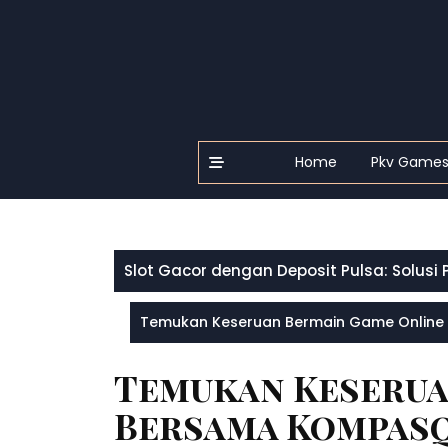
Skip
to
content
Home
Pkv Game
Slot Gacor dengan Deposit Pulsa: Solusi 
Temukan Keseruan Bermain Game Onlin
Temukan Keserua
Bersama Kompas