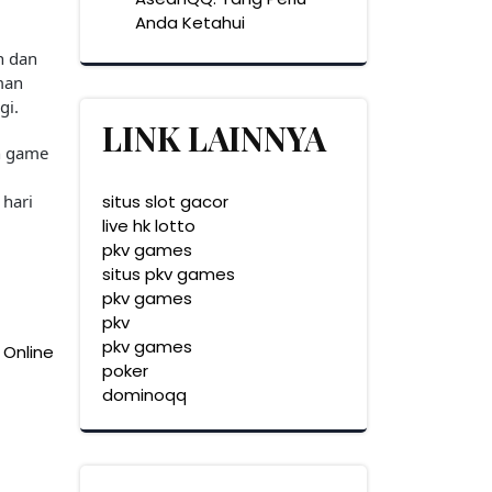
Anda Ketahui
n dan
man
gi.
LINK LAINNYA
n game
hari
situs slot gacor
live hk lotto
pkv games
situs pkv games
pkv games
pkv
pkv games
 Online
poker
dominoqq