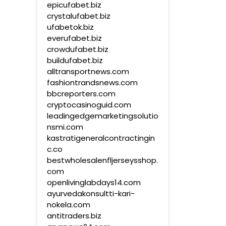
epicufabet.biz
crystalufabet.biz
ufabetok.biz
everufabet.biz
crowdufabet.biz
buildufabet.biz
alltransportnews.com
fashiontrandsnews.com
bbcreporters.com
cryptocasinoguid.com
leadingedgemarketingsolutio
nsmi.com
kastratigeneralcontractingin
c.co
bestwholesalenfljerseysshop.
com
openlivinglabdays14.com
ayurvedakonsultti-kari-
nokela.com
antitraders.biz