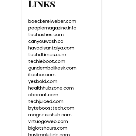
Links
baeckereiweber.com
peoplemagazine.info
techashes.com
canyouwash.co
havadisantalya.com
techdtimes.com
techieboot.com
gundembalikesir.com
itechar.com
yesbold.com
healthhubzone.com
ebaraat.com
techjuiced.com
byteboosttech.com
magnexushub.com
virtuogoweb.com
biglotshours.com
buyliraglutide.com