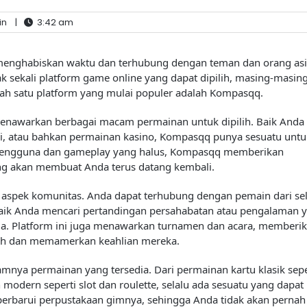
in
|
3:42 am
 menghabiskan waktu dan terhubung dengan teman dan orang asi
k sekali platform game online yang dapat dipilih, masing-masin
h satu platform yang mulai populer adalah Kompasqq.
enawarkan berbagai macam permainan untuk dipilih. Baik Anda
i, atau bahkan permainan kasino, Kompasqq punya sesuatu untu
pengguna dan gameplay yang halus, Kompasqq memberikan
 akan membuat Anda terus datang kembali.
h aspek komunitas. Anda dapat terhubung dengan pemain dari se
ik Anda mencari pertandingan persahabatan atau pengalaman 
a. Platform ini juga menawarkan turnamen dan acara, memberi
h dan memamerkan keahlian mereka.
mnya permainan yang tersedia. Dari permainan kartu klasik sepe
odern seperti slot dan roulette, selalu ada sesuatu yang dapat
perbarui perpustakaan gimnya, sehingga Anda tidak akan pernah