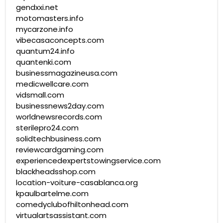
gendxxi.net
motomasters.info
mycarzone.info
vibecasaconcepts.com
quantum24.info
quantenki.com
businessmagazineusa.com
medicwellcare.com
vidsmall.com
businessnews2day.com
worldnewsrecords.com
sterilepro24.com
solidtechbusiness.com
reviewcardgaming.com
experiencedexpertstowingservice.com
blackheadsshop.com
location-voiture-casablanca.org
kpaulbartelme.com
comedyclubofhiltonhead.com
virtualartsassistant.com