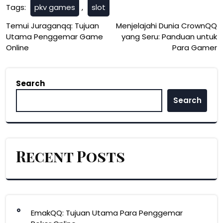
Tags:
pkv games
,
slot
Post
Temui Juraganqq: Tujuan
Menjelajahi Dunia CrownQQ
Utama Penggemar Game
yang Seru: Panduan untuk
navigation
Online
Para Gamer
Search
Search
Recent Posts
EmakQQ: Tujuan Utama Para Penggemar