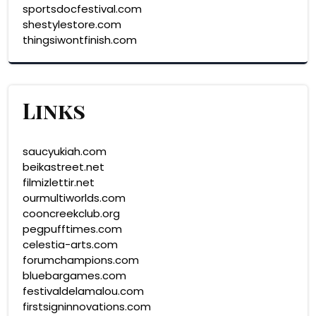
sportsdocfestival.com
shestylestore.com
thingsiwontfinish.com
Links
saucyukiah.com
beikastreet.net
filmizlettir.net
ourmultiworlds.com
cooncreekclub.org
pegpufftimes.com
celestia-arts.com
forumchampions.com
bluebargames.com
festivaldelamalou.com
firstsigninnovations.com