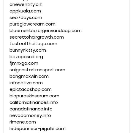
anewentity.biz
appkuala.com
seo7days.com
pureglowcream.com
bloemenbezorgenvandaag.com
secrettohairgrowth.com
tasteofthaitogo.com
bunnynkitty.com
bezopasnik.org
fjmnxga.com
saigonstartransport.com
bangmaxwin.com
infonetive.com
epictacoshop.com
biopuraskinserum.com
californiafinances.info
canadafinance.info
nevadamoney.info
rimene.com
ledepanneur-pigalle.com