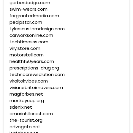
garberdodge.com
swim-wears.com
forgrantedmedia.com
peolpstar.com
tylerscustomdesign.com
carworksonline.com
techtimesss.com
virylstore.com
motorstell.com
health150years.com
prescriptions-drug.org
technocrewsolution.com
viraltokvibes.com
vivianebritoimoveis.com
magforbes.net
monkeycap.org
sdenix.net
amarinhillcrest.com
the-tourist.org
advogato.net