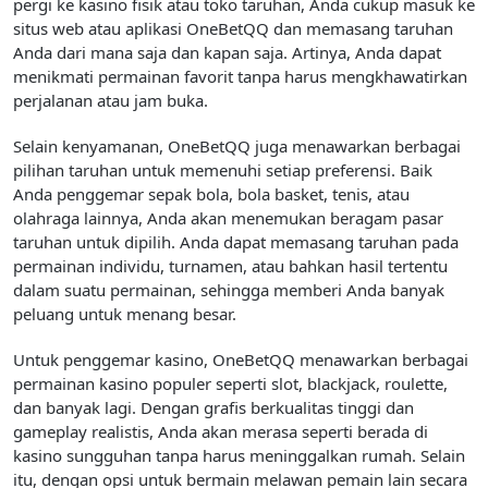
pergi ke kasino fisik atau toko taruhan, Anda cukup masuk ke
situs web atau aplikasi OneBetQQ dan memasang taruhan
Anda dari mana saja dan kapan saja. Artinya, Anda dapat
menikmati permainan favorit tanpa harus mengkhawatirkan
perjalanan atau jam buka.
Selain kenyamanan, OneBetQQ juga menawarkan berbagai
pilihan taruhan untuk memenuhi setiap preferensi. Baik
Anda penggemar sepak bola, bola basket, tenis, atau
olahraga lainnya, Anda akan menemukan beragam pasar
taruhan untuk dipilih. Anda dapat memasang taruhan pada
permainan individu, turnamen, atau bahkan hasil tertentu
dalam suatu permainan, sehingga memberi Anda banyak
peluang untuk menang besar.
Untuk penggemar kasino, OneBetQQ menawarkan berbagai
permainan kasino populer seperti slot, blackjack, roulette,
dan banyak lagi. Dengan grafis berkualitas tinggi dan
gameplay realistis, Anda akan merasa seperti berada di
kasino sungguhan tanpa harus meninggalkan rumah. Selain
itu, dengan opsi untuk bermain melawan pemain lain secara