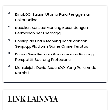
EmakQQ: Tujuan Utama Para Penggemar
Poker Online
Rasakan Sensasi Menang Besar dengan
Permainan Seru Serbaqq
Bersiaplah untuk Menang Besar dengan
Senjaqq: Platform Game Online Teratas
Kuasai Seni Bermain Piano dengan Pianoqq:
Perspektif Seorang Profesional
Menjelajahi Dunia AseanQQ: Yang Perlu Anda
Ketahui
LINK LAINNYA