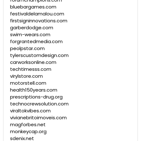
bluebargames.com
festivaldelamalou.com
firstsigninnovations.com
garberdodge.com
swim-wears.com
forgrantedmedia.com
peolpstar.com
tylerscustomdesign.com
carworksonline.com
techtimesss.com
virylstore.com
motorstell.com
health150years.com
prescriptions-drug.org
technocrewsolution.com
viraltokvibes.com
vivianebritoimoveis.com
magforbes.net
monkeycap.org
sdenix.net