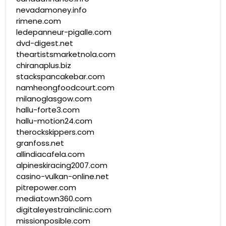
nevadamoney.info
rimene.com
ledepanneur-pigalle.com
dvd-digest.net
theartistsmarketnola.com
chiranaplus.biz
stackspancakebar.com
namheongfoodcourt.com
milanoglasgow.com
hallu-forte3.com
hallu-motion24.com
therockskippers.com
granfoss.net
allindiacafela.com
alpineskiracing2007.com
casino-vulkan-online.net
pitrepower.com
mediatown360.com
digitaleyestrainclinic.com
missionposible.com