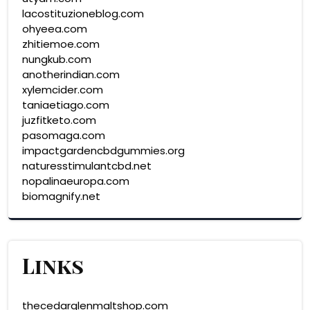
lacostituzioneblog.com
ohyeea.com
zhitiemoe.com
nungkub.com
anotherindian.com
xylemcider.com
taniaetiago.com
juzfitketo.com
pasomaga.com
impactgardencbdgummies.org
naturesstimulantcbd.net
nopalinaeuropa.com
biomagnify.net
Links
thecedarglenmaltshop.com