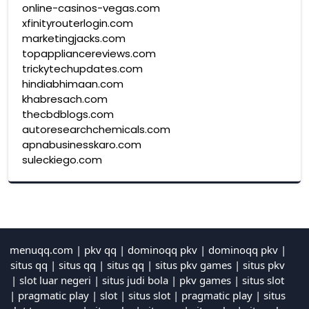
online-casinos-vegas.com
xfinityrouterlogin.com
marketingjacks.com
topappliancereviews.com
trickytechupdates.com
hindiabhimaan.com
khabresach.com
thecbdblogs.com
autoresearchchemicals.com
apnabusinesskaro.com
suleckiego.com
menuqq.com
|
pkv qq
|
dominoqq pkv
|
dominoqq pkv
|
situs qq
|
situs qq
|
situs qq
|
situs pkv games
|
situs pkv
|
slot luar negeri
|
situs judi bola
|
pkv games
|
situs slot
|
pragmatic play
|
slot
|
situs slot
|
pragmatic play
|
situs