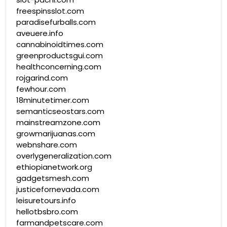
freespinsslot.com
paradisefurballs.com
aveuere.info
cannabinoidtimes.com
greenproductsgui.com
healthconcerning.com
rojgarind.com
fewhour.com
18minutetimer.com
semanticseostars.com
mainstreamzone.com
growmarijuanas.com
webnshare.com
overlygeneralization.com
ethiopianetwork.org
gadgetsmesh.com
justicefornevada.com
leisuretours.info
hellotbsbro.com
farmandpetscare.com