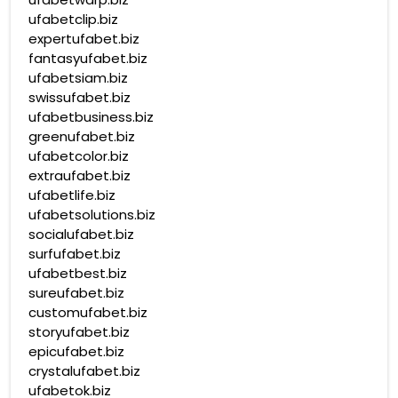
ufabetclip.biz
expertufabet.biz
fantasyufabet.biz
ufabetsiam.biz
swissufabet.biz
ufabetbusiness.biz
greenufabet.biz
ufabetcolor.biz
extraufabet.biz
ufabetlife.biz
ufabetsolutions.biz
socialufabet.biz
surfufabet.biz
ufabetbest.biz
sureufabet.biz
customufabet.biz
storyufabet.biz
epicufabet.biz
crystalufabet.biz
ufabetok.biz