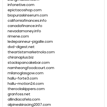
infonetive.com
epictacoshop.com
biopuraskinserum.com
californiafinances.info
canadafinance.info
nevadamoney.info
rimene.com
ledepanneur-pigalle.com
dvd-digest.net
theartistsmarketnola.com
chiranaplus.biz
stackspancakebar.com
namheongfoodcourt.com
milanoglasgow.com
hallu-forte3.com
hallu-motion24.com
therockskippers.com
granfoss.net
allindiacafela.com
alpineskiracing2007.com