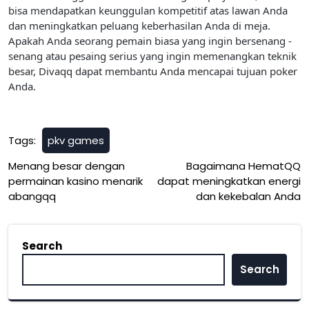
bisa mendapatkan keunggulan kompetitif atas lawan Anda
dan meningkatkan peluang keberhasilan Anda di meja.
Apakah Anda seorang pemain biasa yang ingin bersenang -
senang atau pesaing serius yang ingin memenangkan teknik
besar, Divaqq dapat membantu Anda mencapai tujuan poker
Anda.
Tags:
pkv games
Post
Menang besar dengan
Bagaimana HematQQ
permainan kasino menarik
dapat meningkatkan energi
navigation
abangqq
dan kekebalan Anda
Search
Search