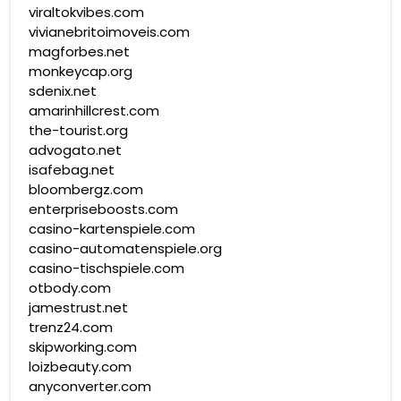
viraltokvibes.com
vivianebritoimoveis.com
magforbes.net
monkeycap.org
sdenix.net
amarinhillcrest.com
the-tourist.org
advogato.net
isafebag.net
bloombergz.com
enterpriseboosts.com
casino-kartenspiele.com
casino-automatenspiele.org
casino-tischspiele.com
otbody.com
jamestrust.net
trenz24.com
skipworking.com
loizbeauty.com
anyconverter.com