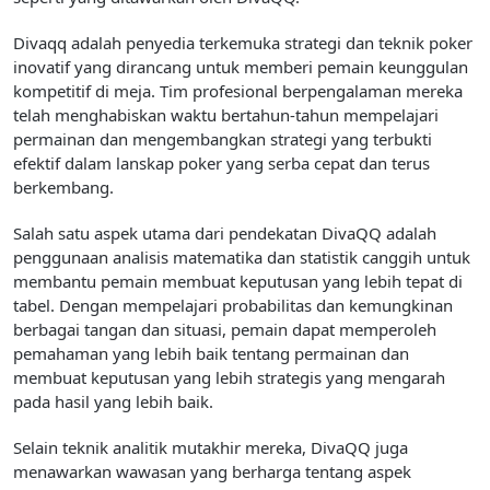
Divaqq adalah penyedia terkemuka strategi dan teknik poker
inovatif yang dirancang untuk memberi pemain keunggulan
kompetitif di meja. Tim profesional berpengalaman mereka
telah menghabiskan waktu bertahun-tahun mempelajari
permainan dan mengembangkan strategi yang terbukti
efektif dalam lanskap poker yang serba cepat dan terus
berkembang.
Salah satu aspek utama dari pendekatan DivaQQ adalah
penggunaan analisis matematika dan statistik canggih untuk
membantu pemain membuat keputusan yang lebih tepat di
tabel. Dengan mempelajari probabilitas dan kemungkinan
berbagai tangan dan situasi, pemain dapat memperoleh
pemahaman yang lebih baik tentang permainan dan
membuat keputusan yang lebih strategis yang mengarah
pada hasil yang lebih baik.
Selain teknik analitik mutakhir mereka, DivaQQ juga
menawarkan wawasan yang berharga tentang aspek