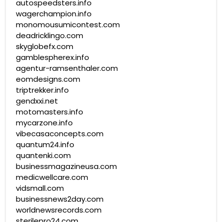
autospeedsters.info
wagerchampion.info
monomousumicontest.com
deadricklingo.com
skyglobefx.com
gamblespherex.info
agentur-ramsenthaler.com
eomdesigns.com
triptrekker.info
gendxxi.net
motomasters.info
mycarzone.info
vibecasaconcepts.com
quantum24.info
quantenki.com
businessmagazineusa.com
medicwellcare.com
vidsmall.com
businessnews2day.com
worldnewsrecords.com
sterilepro24.com