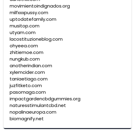
movimientoindignados.org
milfxxxpussy.com
uptodatefamily.com
musitop.com
utyam.com
lacostituzioneblog.com
ohyeea.com
zhitiemoe.com
nungkub.com
anotherindian.com
xylemcider.com
taniaetiago.com
juzfitketo.com
pasomaga.com
impactgardencbdgummies.org
naturesstimulantcbd.net
nopalinaeuropa.com
biomagnify.net