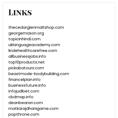
Links
thecedarglenmaltshop.com
georgemason.org
topicinhindi.com
uklanguageacademy.com
lindehealthcarefree.com
allbusinessjobs.info
top10products.net
pickabatours.com
beastmode-bodybuilding.com
financelplan.info
businessfuture.info
infojudibet.com
cbdmap.info
deanbeanxn.com
matkarajdhanigame.com
popthrone.com