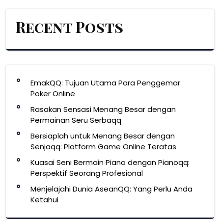
Recent Posts
EmakQQ: Tujuan Utama Para Penggemar
Poker Online
Rasakan Sensasi Menang Besar dengan
Permainan Seru Serbaqq
Bersiaplah untuk Menang Besar dengan
Senjaqq: Platform Game Online Teratas
Kuasai Seni Bermain Piano dengan Pianoqq:
Perspektif Seorang Profesional
Menjelajahi Dunia AseanQQ: Yang Perlu Anda
Ketahui