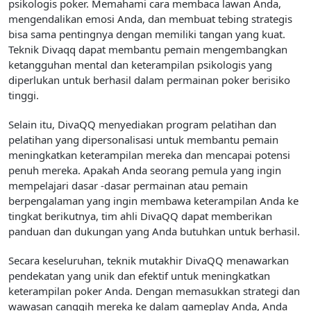
psikologis poker. Memahami cara membaca lawan Anda,
mengendalikan emosi Anda, dan membuat tebing strategis
bisa sama pentingnya dengan memiliki tangan yang kuat.
Teknik Divaqq dapat membantu pemain mengembangkan
ketangguhan mental dan keterampilan psikologis yang
diperlukan untuk berhasil dalam permainan poker berisiko
tinggi.
Selain itu, DivaQQ menyediakan program pelatihan dan
pelatihan yang dipersonalisasi untuk membantu pemain
meningkatkan keterampilan mereka dan mencapai potensi
penuh mereka. Apakah Anda seorang pemula yang ingin
mempelajari dasar -dasar permainan atau pemain
berpengalaman yang ingin membawa keterampilan Anda ke
tingkat berikutnya, tim ahli DivaQQ dapat memberikan
panduan dan dukungan yang Anda butuhkan untuk berhasil.
Secara keseluruhan, teknik mutakhir DivaQQ menawarkan
pendekatan yang unik dan efektif untuk meningkatkan
keterampilan poker Anda. Dengan memasukkan strategi dan
wawasan canggih mereka ke dalam gameplay Anda, Anda