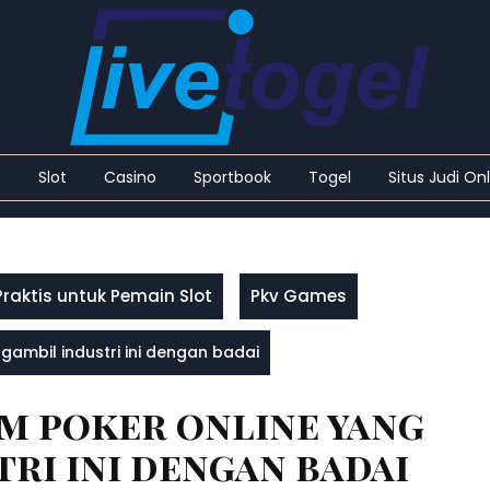
s
Slot
Casino
Sportbook
Togel
Situs Judi On
Praktis untuk Pemain Slot
Pkv Games
ambil industri ini dengan badai
m poker online yang
ri ini dengan badai