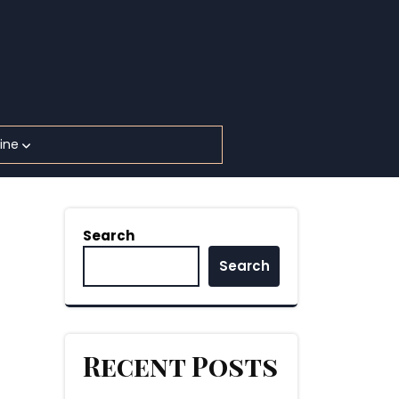
line
Search
Search
Recent Posts