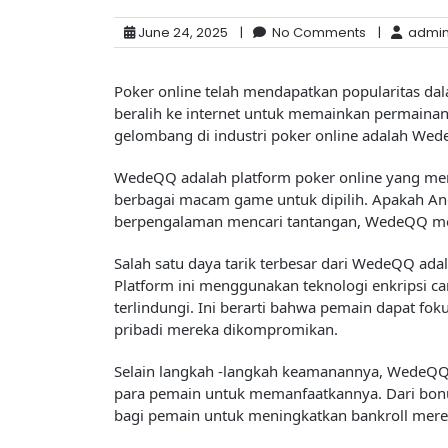
June 24, 2025
|
No Comments
|
admi
Poker online telah mendapatkan popularitas da
beralih ke internet untuk memainkan permainan 
gelombang di industri poker online adalah We
WedeQQ adalah platform poker online yang me
berbagai macam game untuk dipilih. Apakah And
berpengalaman mencari tantangan, WedeQQ mem
Salah satu daya tarik terbesar dari WedeQQ a
Platform ini menggunakan teknologi enkripsi
terlindungi. Ini berarti bahwa pemain dapat fo
pribadi mereka dikompromikan.
Selain langkah -langkah keamanannya, WedeQQ
para pemain untuk memanfaatkannya. Dari bon
bagi pemain untuk meningkatkan bankroll mere