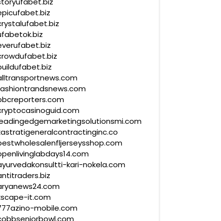
storyufabet.biz
epicufabet.biz
crystalufabet.biz
ufabetok.biz
everufabet.biz
crowdufabet.biz
buildufabet.biz
alltransportnews.com
fashiontrandsnews.com
bbcreporters.com
cryptocasinoguid.com
leadingedgemarketingsolutionsmi.com
kastratigeneralcontractinginc.co
bestwholesalenfljerseysshop.com
openlivinglabdays14.com
ayurvedakonsultti-kari-nokela.com
antitraders.biz
aryanews24.com
xscape-it.com
777azino-mobile.com
cobbseniorbowl.com