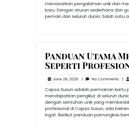
menawarkan pengalaman unik dan men
baru. Dengan aturan sederhana dan g
pemain dari seluruh dunia. Salah sat
Panduan Utama M
Seperti Profesio
June
No
June 29, 2026
|
No Comments
|
29,
Com
Capsa Susun adalah permainan kartu po
2026
mendapatkan pengikut di seluruh dunia.
dengan sentuhan unik yang membedaka
profesional di Capsa Susun, ada bebe
ingat. Berikut panduan pamungkas ber