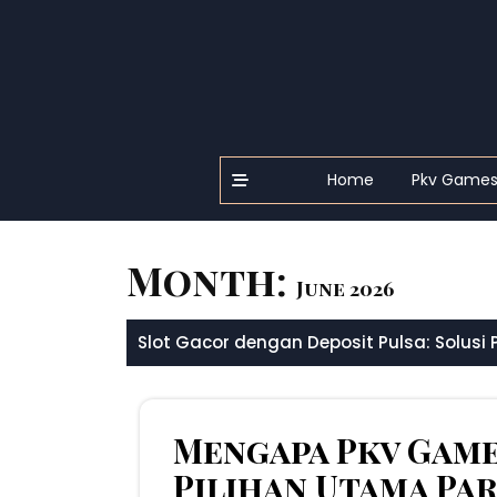
Skip
to
content
Home
Pkv Game
Month:
June 2026
Slot Gacor dengan Deposit Pulsa: Solusi 
Mengapa Pkv Game
Pilihan Utama Pa