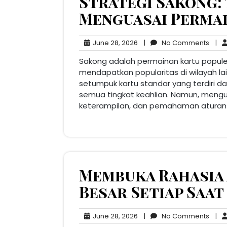
Strategi Sakong: 
Menguasai Perma
June
No
June 28, 2026
|
No Comments
|
28,
Com
Sakong adalah permainan kartu populer
2026
mendapatkan popularitas di wilayah lai
setumpuk kartu standar yang terdiri da
semua tingkat keahlian. Namun, meng
keterampilan, dan pemahaman aturan ya
Membuka Rahasia
Besar Setiap Saat
June
No
June 28, 2026
|
No Comments
|
28,
Com