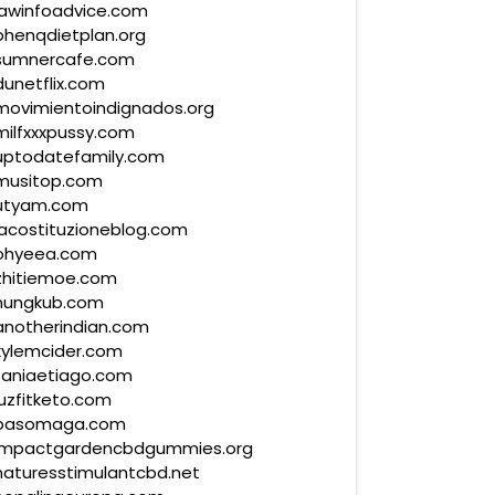
lawinfoadvice.com
phenqdietplan.org
sumnercafe.com
dunetflix.com
movimientoindignados.org
milfxxxpussy.com
uptodatefamily.com
musitop.com
utyam.com
lacostituzioneblog.com
ohyeea.com
zhitiemoe.com
nungkub.com
anotherindian.com
xylemcider.com
taniaetiago.com
juzfitketo.com
pasomaga.com
impactgardencbdgummies.org
naturesstimulantcbd.net