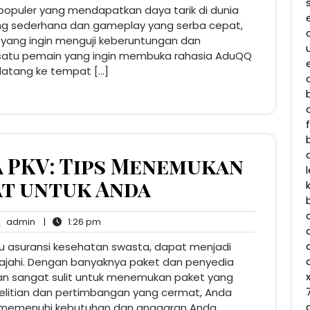
populer yang mendapatkan daya tarik di dunia
ang sederhana dan gameplay yang serba cepat,
 yang ingin menguji keberuntungan dan
 satu pemain yang ingin membuka rahasia AduQQ
datang ke tempat […]
a PKV: Tips Menemukan
at untuk Anda
admin
1:26
admin
|
1:26 pm
ents
pm
au asuransi kesehatan swasta, dapat menjadi
ajahi. Dengan banyaknya paket dan penyedia
kan sangat sulit untuk menemukan paket yang
elitian dan pertimbangan yang cermat, Anda
memenuhi kebutuhan dan anggaran Anda.