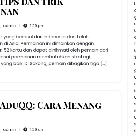
Tips dan Trik
inan
admin
1:29
admin
|
1:29 pm
ments
pm
 yang berasal dari Indonesia dan telah
n di Asia. Permainan ini dimainkan dengan
ri 52 kartu dan dapat dinikmati oleh pemain dari
uasai permainan membutuhkan strategi,
ng baik. Di Sakong, pemain dibagikan tiga […]
 AduQQ: Cara Menang
admin
1:29
admin
|
1:29 am
ments
am