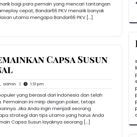
arik bagi para pemain yang mencari tantangan
ameplay cepat, Bandar66 PKV menarik banyak
u alasan utama mengapa Bandar66 PKV […]
emainkan Capsa Susun
nal
admin
1:31
admin
|
1:31 pm
ments
pm
puler yang berasal dari Indonesia dan telah
 Permainan ini mirip dengan poker, tetapi
nnya. Jika Anda ingin menjadi seorang
rapa strategi dan tips utama yang harus Anda
main Capsa Susun layaknya seorang […]