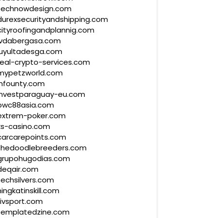
technowdesign.com
durexsecurityandshipping.com
cityroofingandplannig.com
ivdabergasa.com
juyultadesga.com
real-crypto-services.com
mypetzworld.com
infounty.com
investparaguay-eu.com
bwc88asia.com
extrem-poker.com
ks-casino.com
carcarepoints.com
thedoodlebreeders.com
grupohugodias.com
deqair.com
techsilvers.com
ningkatinskill.com
fivsport.com
templatedzine.com