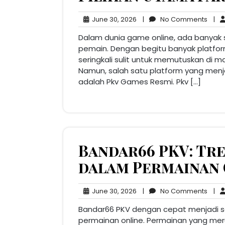
June
No
June 30, 2026
|
No Comments
|
30,
Com
Dalam dunia game online, ada banyak sek
2026
pemain. Dengan begitu banyak platfor
seringkali sulit untuk memutuskan di
Namun, salah satu platform yang menj
adalah Pkv Games Resmi. Pkv […]
Bandar66 PKV: Tr
dalam Permainan 
June
No
June 30, 2026
|
No Comments
|
30,
Com
Bandar66 PKV dengan cepat menjadi sa
2026
permainan online. Permainan yang meru