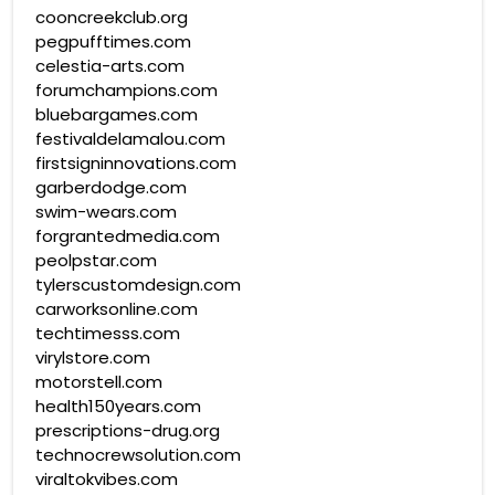
cooncreekclub.org
pegpufftimes.com
celestia-arts.com
forumchampions.com
bluebargames.com
festivaldelamalou.com
firstsigninnovations.com
garberdodge.com
swim-wears.com
forgrantedmedia.com
peolpstar.com
tylerscustomdesign.com
carworksonline.com
techtimesss.com
virylstore.com
motorstell.com
health150years.com
prescriptions-drug.org
technocrewsolution.com
viraltokvibes.com