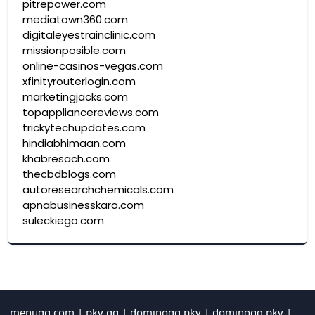
pitrepower.com
mediatown360.com
digitaleyestrainclinic.com
missionposible.com
online-casinos-vegas.com
xfinityrouterlogin.com
marketingjacks.com
topappliancereviews.com
trickytechupdates.com
hindiabhimaan.com
khabresach.com
thecbdblogs.com
autoresearchchemicals.com
apnabusinesskaro.com
suleckiego.com
menuqq.com
|
pkv qq
|
dominoqq pkv
|
dominoqq pkv
|