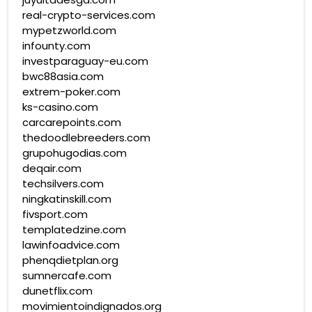
real-crypto-services.com
mypetzworld.com
infounty.com
investparaguay-eu.com
bwc88asia.com
extrem-poker.com
ks-casino.com
carcarepoints.com
thedoodlebreeders.com
grupohugodias.com
deqair.com
techsilvers.com
ningkatinskill.com
fivsport.com
templatedzine.com
lawinfoadvice.com
phenqdietplan.org
sumnercafe.com
dunetflix.com
movimientoindignados.org