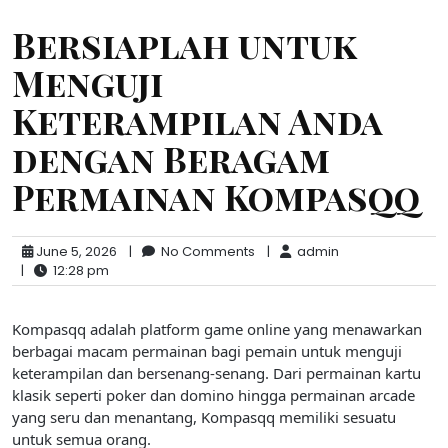
Bersiaplah untuk
Menguji
Keterampilan Anda
dengan Beragam
Permainan Kompasqq
June 5, 2026
|
No Comments
|
admin
|
12:28 pm
Kompasqq adalah platform game online yang menawarkan
berbagai macam permainan bagi pemain untuk menguji
keterampilan dan bersenang-senang. Dari permainan kartu
klasik seperti poker dan domino hingga permainan arcade
yang seru dan menantang, Kompasqq memiliki sesuatu
untuk semua orang.