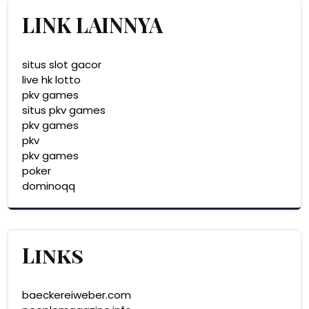
LINK LAINNYA
situs slot gacor
live hk lotto
pkv games
situs pkv games
pkv games
pkv
pkv games
poker
dominoqq
Links
baeckereiweber.com