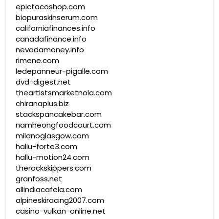
epictacoshop.com
biopuraskinserum.com
californiafinances.info
canadafinance.info
nevadamoney.info
rimene.com
ledepanneur-pigalle.com
dvd-digest.net
theartistsmarketnola.com
chiranaplus.biz
stackspancakebar.com
namheongfoodcourt.com
milanoglasgow.com
hallu-forte3.com
hallu-motion24.com
therockskippers.com
granfoss.net
allindiacafela.com
alpineskiracing2007.com
casino-vulkan-online.net