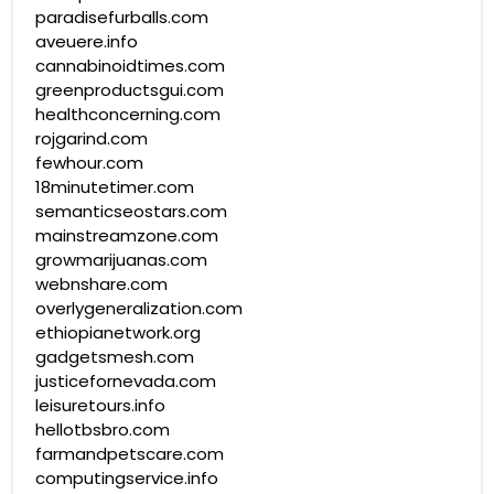
paradisefurballs.com
aveuere.info
cannabinoidtimes.com
greenproductsgui.com
healthconcerning.com
rojgarind.com
fewhour.com
18minutetimer.com
semanticseostars.com
mainstreamzone.com
growmarijuanas.com
webnshare.com
overlygeneralization.com
ethiopianetwork.org
gadgetsmesh.com
justicefornevada.com
leisuretours.info
hellotbsbro.com
farmandpetscare.com
computingservice.info