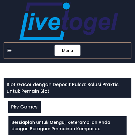
Skip
to
content
Menu
Slot Gacor dengan Deposit Pulsa: Solusi Praktis
untuk Pemain Slot
Pkv Games
Bersiaplah untuk Menguji Keterampilan Anda
dengan Beragam Permainan Kompasqq