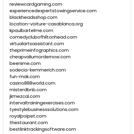
reviewcardgaming.com
experiencedexpertstowingservice.com
blackheadsshop.com
location-voiture-casablanca.org
kpaulbartelme.com
comedyclubofhiltonhead.com
virtualartsassistant.com
theprimeinfographics.com
cheapvaliumordernow.com
beenime.com
sodecia-kemmerich.com
fun-mak.com
casino888world.com
misterdbnb.com
jkmezcal.com
intervaltrainingexercises.com
tyestylebusinesssolutions.com
royalpoipet.com
thestaurant.com
bestlinktrackingsoftware.com