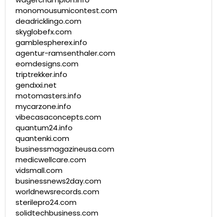
monomousumicontest.com
deadricklingo.com
skyglobefx.com
gamblespherex.info
agentur-ramsenthaler.com
eomdesigns.com
triptrekker.info
gendxxi.net
motomasters.info
mycarzone.info
vibecasaconcepts.com
quantum24.info
quantenki.com
businessmagazineusa.com
medicwellcare.com
vidsmall.com
businessnews2day.com
worldnewsrecords.com
sterilepro24.com
solidtechbusiness.com