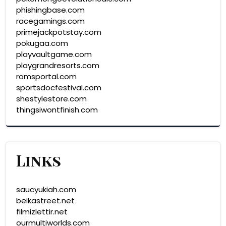
phishingbase.com
racegamings.com
primejackpotstay.com
pokugaa.com
playvaultgame.com
playgrandresorts.com
romsportal.com
sportsdocfestival.com
shestylestore.com
thingsiwontfinish.com
Links
saucyukiah.com
beikastreet.net
filmizlettir.net
ourmultiworlds.com