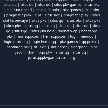
situs qq
|
situs qq
|
situs qq
|
situs pkv games
|
situs pkv
|
slot luar negeri
|
situs judi bola
|
pkv games
|
situs slot
|
pragmatic play
|
slot
|
situs slot
|
pragmatic play
|
situs
slot terpercaya
|
situs pkv
|
situs qq
|
situs pkv
|
situs pkv
|
situs pkv
|
situs qq
|
situs qq
|
situs qq
|
situs qq
|
situs
qq
|
situs qq
|
situs judi bola
|
sbobet wap
|
bandarqq
pkv
|
murniqq.com
|
hematqq.com
|
login menuqq
|
login murniqq
|
login hematqq
|
pkv games
|
qq poker
|
bandarqq pkv
|
situs qq
|
slot gacor
|
slot gacor
|
slot
gacor
|
dominoqq pkv
|
situs qq
|
situs qq
|
jurusqq.pkvgamesresmi.org