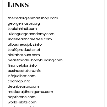
Links
thecedarglenmaltshop.com
georgemason.org
topicinhindi.com
uklanguageacademy.com
lindehealthcarefree.com
allbusinessjobs.info
top10products.net
pickabatours.com
beastmode-bodybuilding.com
financelplan.info
businessfuture.info
infojudibet.com
cbdmap.info
deanbeanxn.com
matkarajdhanigame.com
popthrone.com
world-slots.com