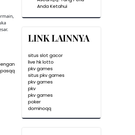
Anda Ketahui
ermain,
uka
sar.
LINK LAINNYA
situs slot gacor
live hk lotto
 dengan
pkv games
mpasqq
situs pkv games
pkv games
pkv
pkv games
poker
dominoqq