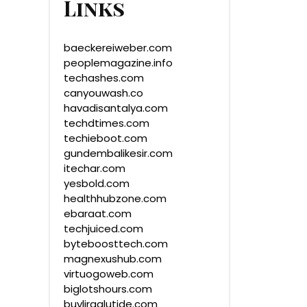
Links
baeckereiweber.com
peoplemagazine.info
techashes.com
canyouwash.co
havadisantalya.com
techdtimes.com
techieboot.com
gundembalikesir.com
itechar.com
yesbold.com
healthhubzone.com
ebaraat.com
techjuiced.com
byteboosttech.com
magnexushub.com
virtuogoweb.com
biglotshours.com
buyliraglutide.com