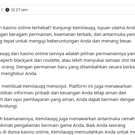
|
12:27 am
 kasino online terhebat? Kunjungi Kemilauqq, tujuan utama And
engan beragam permainan, keamanan terbaik, dan antarmuka yan
g tepat untuk menguji keberuntungan Anda dan menang besar.
qq dari kasino online lainnya adalah pilihan permainannya yan
erti blackjack dan roulette, atau lebih menyukai sensasi slot d
a orang. Dengan permainan baru yang ditambahkan secara berka
k menghibur Anda.
 membuat Kemilauqq menonjol. Platform ini juga menawarkan
tikan informasi pribadi dan keuangan Anda tetap aman dan
ggih dan opsi pembayaran yang aman, Anda dapat bermain denga
lindungi.
kah keamanannya, Kemilauqq juga menawarkan antarmuka ramah
kmati pengalaman bermain game Anda. Baik Anda seorang
u di dunia kasino online, Kemilauqq memudahkan Anda untuk m