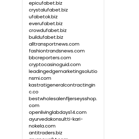
epicufabet.biz
crystalufabet.biz
ufabetok.biz
everufabet.biz
crowdufabet.biz
buildufabet.biz
alltransportnews.com
fashiontrandsnews.com
bbcreporters.com
cryptocasinoguid.com
leadingedgemarketingsolutio
nsmi.com
kastratigeneralcontractingin
c.co
bestwholesalenfljerseysshop.
com
openlivinglabdays14.com
ayurvedakonsultti-kari-
nokela.com
antitraders.biz