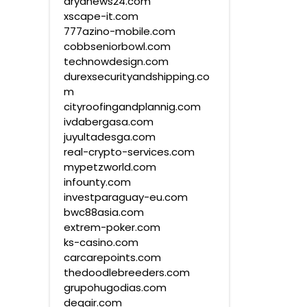
aryanews24.com
xscape-it.com
777azino-mobile.com
cobbseniorbowl.com
technowdesign.com
durexsecurityandshipping.co
m
cityroofingandplannig.com
ivdabergasa.com
juyultadesga.com
real-crypto-services.com
mypetzworld.com
infounty.com
investparaguay-eu.com
bwc88asia.com
extrem-poker.com
ks-casino.com
carcarepoints.com
thedoodlebreeders.com
grupohugodias.com
deqair.com