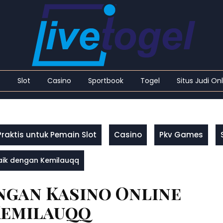
s
Slot
Casino
Sportbook
Togel
Situs Judi On
Praktis untuk Pemain Slot
Casino
Pkv Games
aik dengan Kemilauqq
ngan Kasino Online
Kemilauqq