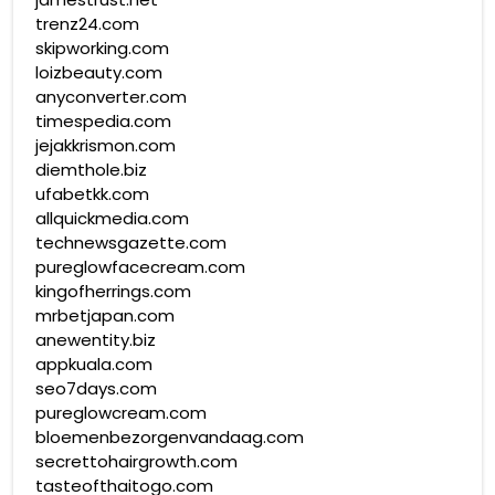
trenz24.com
skipworking.com
loizbeauty.com
anyconverter.com
timespedia.com
jejakkrismon.com
diemthole.biz
ufabetkk.com
allquickmedia.com
technewsgazette.com
pureglowfacecream.com
kingofherrings.com
mrbetjapan.com
anewentity.biz
appkuala.com
seo7days.com
pureglowcream.com
bloemenbezorgenvandaag.com
secrettohairgrowth.com
tasteofthaitogo.com