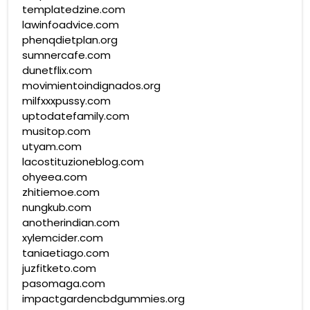
templatedzine.com
lawinfoadvice.com
phenqdietplan.org
sumnercafe.com
dunetflix.com
movimientoindignados.org
milfxxxpussy.com
uptodatefamily.com
musitop.com
utyam.com
lacostituzioneblog.com
ohyeea.com
zhitiemoe.com
nungkub.com
anotherindian.com
xylemcider.com
taniaetiago.com
juzfitketo.com
pasomaga.com
impactgardencbdgummies.org