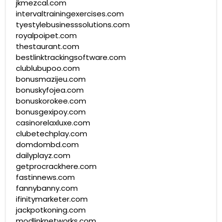
jkmezcal.com
intervaltrainingexercises.com
tyestylebusinesssolutions.com
royalpoipet.com
thestaurant.com
bestlinktrackingsoftware.com
clublubupoo.com
bonusmazijeu.com
bonuskyfojea.com
bonuskorokee.com
bonusgexipoy.com
casinorelaxluxe.com
clubetechplay.com
domdombd.com
dailyplayz.com
getprocrackhere.com
fastinnews.com
fannybanny.com
ifinitymarketer.com
jackpotkoning.com
modlinknetworks.com