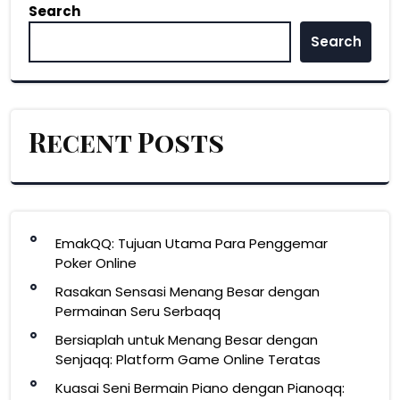
Search
Search
Recent Posts
EmakQQ: Tujuan Utama Para Penggemar
Poker Online
Rasakan Sensasi Menang Besar dengan
Permainan Seru Serbaqq
Bersiaplah untuk Menang Besar dengan
Senjaqq: Platform Game Online Teratas
Kuasai Seni Bermain Piano dengan Pianoqq: