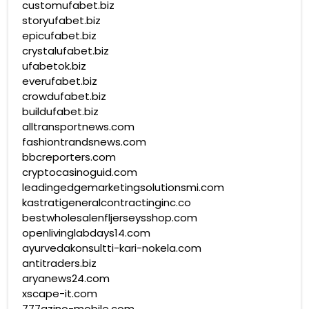
customufabet.biz
storyufabet.biz
epicufabet.biz
crystalufabet.biz
ufabetok.biz
everufabet.biz
crowdufabet.biz
buildufabet.biz
alltransportnews.com
fashiontrandsnews.com
bbcreporters.com
cryptocasinoguid.com
leadingedgemarketingsolutionsmi.com
kastratigeneralcontractinginc.co
bestwholesalenfljerseysshop.com
openlivinglabdays14.com
ayurvedakonsultti-kari-nokela.com
antitraders.biz
aryanews24.com
xscape-it.com
777azino-mobile.com