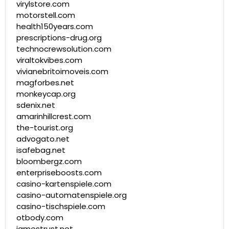
virylstore.com
motorstell.com
health150years.com
prescriptions-drug.org
technocrewsolution.com
viraltokvibes.com
vivianebritoimoveis.com
magforbes.net
monkeycap.org
sdenix.net
amarinhillcrest.com
the-tourist.org
advogato.net
isafebag.net
bloombergz.com
enterpriseboosts.com
casino-kartenspiele.com
casino-automatenspiele.org
casino-tischspiele.com
otbody.com
jamestrust.net