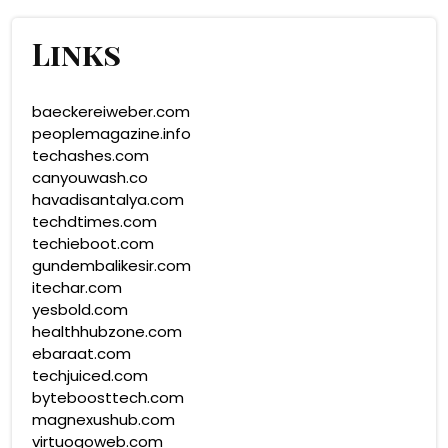
Links
baeckereiweber.com
peoplemagazine.info
techashes.com
canyouwash.co
havadisantalya.com
techdtimes.com
techieboot.com
gundembalikesir.com
itechar.com
yesbold.com
healthhubzone.com
ebaraat.com
techjuiced.com
byteboosttech.com
magnexushub.com
virtuogoweb.com