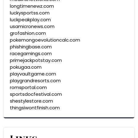
longtimenewz.com
luckysportss.com
luckpeakplay.com
usamicronews.com
grofashion.com
pokemongoevolutioncalc.com
phishingbase.com
racegamings.com
primejackpotstay.com
pokugaa.com
playvaultgame.com
playgrandresorts.com
romsportal.com
sportsdocfestival.com
shestylestore.com
thingsiwontfinish.com