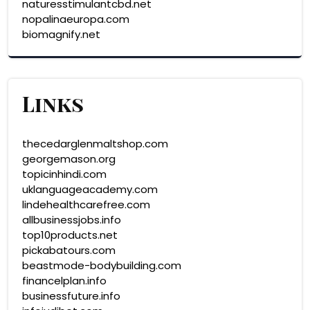
naturesstimulantcbd.net
nopalinaeuropa.com
biomagnify.net
Links
thecedarglenmaltshop.com
georgemason.org
topicinhindi.com
uklanguageacademy.com
lindehealthcarefree.com
allbusinessjobs.info
top10products.net
pickabatours.com
beastmode-bodybuilding.com
financelplan.info
businessfuture.info