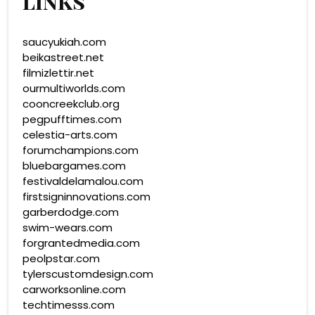
Links
saucyukiah.com
beikastreet.net
filmizlettir.net
ourmultiworlds.com
cooncreekclub.org
pegpufftimes.com
celestia-arts.com
forumchampions.com
bluebargames.com
festivaldelamalou.com
firstsigninnovations.com
garberdodge.com
swim-wears.com
forgrantedmedia.com
peolpstar.com
tylerscustomdesign.com
carworksonline.com
techtimesss.com