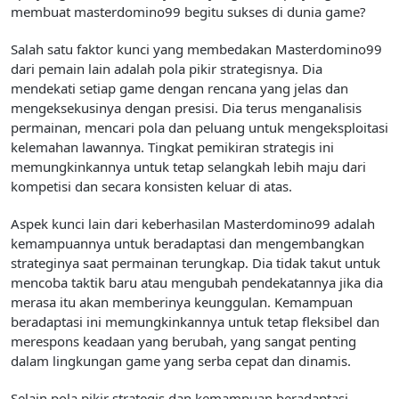
membuat masterdomino99 begitu sukses di dunia game?
Salah satu faktor kunci yang membedakan Masterdomino99
dari pemain lain adalah pola pikir strategisnya. Dia
mendekati setiap game dengan rencana yang jelas dan
mengeksekusinya dengan presisi. Dia terus menganalisis
permainan, mencari pola dan peluang untuk mengeksploitasi
kelemahan lawannya. Tingkat pemikiran strategis ini
memungkinkannya untuk tetap selangkah lebih maju dari
kompetisi dan secara konsisten keluar di atas.
Aspek kunci lain dari keberhasilan Masterdomino99 adalah
kemampuannya untuk beradaptasi dan mengembangkan
strateginya saat permainan terungkap. Dia tidak takut untuk
mencoba taktik baru atau mengubah pendekatannya jika dia
merasa itu akan memberinya keunggulan. Kemampuan
beradaptasi ini memungkinkannya untuk tetap fleksibel dan
merespons keadaan yang berubah, yang sangat penting
dalam lingkungan game yang serba cepat dan dinamis.
Selain pola pikir strategis dan kemampuan beradaptasi,