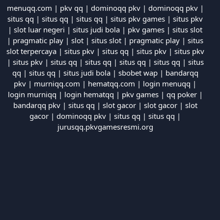
menuqq.com
|
pkv qq
|
dominoqq pkv
|
dominoqq pkv
|
situs qq
|
situs qq
|
situs qq
|
situs pkv games
|
situs pkv
|
slot luar negeri
|
situs judi bola
|
pkv games
|
situs slot
|
pragmatic play
|
slot
|
situs slot
|
pragmatic play
|
situs
slot terpercaya
|
situs pkv
|
situs qq
|
situs pkv
|
situs pkv
|
situs pkv
|
situs qq
|
situs qq
|
situs qq
|
situs qq
|
situs
qq
|
situs qq
|
situs judi bola
|
sbobet wap
|
bandarqq
pkv
|
murniqq.com
|
hematqq.com
|
login menuqq
|
login murniqq
|
login hematqq
|
pkv games
|
qq poker
|
bandarqq pkv
|
situs qq
|
slot gacor
|
slot gacor
|
slot
gacor
|
dominoqq pkv
|
situs qq
|
situs qq
|
jurusqq.pkvgamesresmi.org