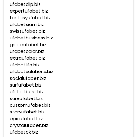
ufabetclip.biz
expertufabet.biz
fantasyufabet.biz
ufabetsiam.biz
swissufabet.biz
ufabetbusiness.biz
greenufabet.biz
ufabetcolor.biz
extraufabet.biz
ufabetlife.biz
ufabetsolutions.biz
socialufabet.biz
surfufabet.biz
ufabetbest.biz
sureufabet.biz
customufabet.biz
storyufabet.biz
epicufabet.biz
crystalufabet.biz
ufabetok.biz