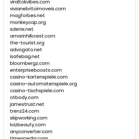
viraltokvibes.com
vivianebritoimoveis.com
magforbes.net
monkeycap.org
sdenix.net
amarinhillcrest.com
the-tourist.org
advogato.net
isafebag.net
bloombergz.com
enterpriseboosts.com
casino-kartenspiele.com
casino-automatenspiele.org
casino-tischspiele.com
otbody.com
jamestrust.net
trenz24.com
skipworking.com
loizbeauty.com
anyconverter.com
timespedia.com