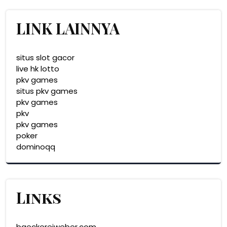
LINK LAINNYA
situs slot gacor
live hk lotto
pkv games
situs pkv games
pkv games
pkv
pkv games
poker
dominoqq
Links
baeckereiweber.com