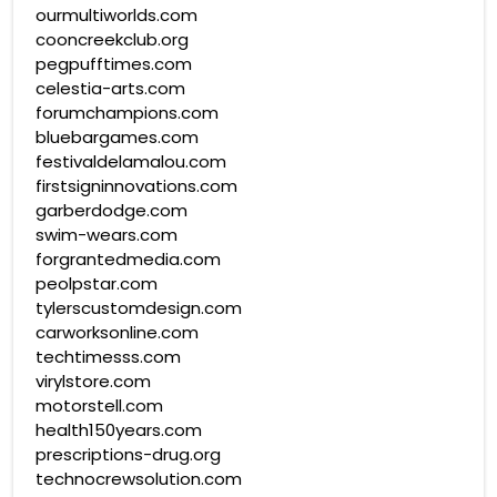
ourmultiworlds.com
cooncreekclub.org
pegpufftimes.com
celestia-arts.com
forumchampions.com
bluebargames.com
festivaldelamalou.com
firstsigninnovations.com
garberdodge.com
swim-wears.com
forgrantedmedia.com
peolpstar.com
tylerscustomdesign.com
carworksonline.com
techtimesss.com
virylstore.com
motorstell.com
health150years.com
prescriptions-drug.org
technocrewsolution.com