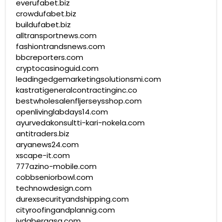
everufabet.biz
crowdufabet.biz
buildufabet.biz
alltransportnews.com
fashiontrandsnews.com
bbcreporters.com
cryptocasinoguid.com
leadingedgemarketingsolutionsmi.com
kastratigeneralcontractinginc.co
bestwholesalenfljerseysshop.com
openlivinglabdays14.com
ayurvedakonsultti-kari-nokela.com
antitraders.biz
aryanews24.com
xscape-it.com
777azino-mobile.com
cobbseniorbowl.com
technowdesign.com
durexsecurityandshipping.com
cityroofingandplannig.com
ivdabergasa.com