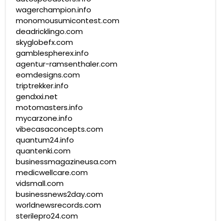
wagerchampion.info
monomousumicontest.com
deadricklingo.com
skyglobefx.com
gamblespherex.info
agentur-ramsenthaler.com
eomdesigns.com
triptrekker.info
gendxxi.net
motomasters.info
mycarzone.info
vibecasaconcepts.com
quantum24.info
quantenki.com
businessmagazineusa.com
medicwellcare.com
vidsmall.com
businessnews2day.com
worldnewsrecords.com
sterilepro24.com