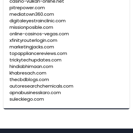
casino-vulkan-online.net
pitrepower.com
mediatown360.com
digitaleyestrainclinic.com
missionposible.com
online-casinos-vegas.com
xfinityrouterlogin.com
marketingjacks.com
topappliancereviews.com
trickytechupdates.com
hindiabhimaan.com
khabresach.com
thecbdblogs.com
autoresearchchemicals.com
apnabusinesskaro.com
suleckiego.com