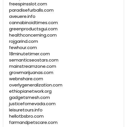
freespinsslot.com
paradisefurballs.com
aveuere.info
cannabinoidtimes.com
greenproductsgui.com
healthconcerning.com
rojgarind.com
fewhour.com
18minutetimer.com
semanticseostars.com
mainstreamzone.com
growmarijuanas.com
webnshare.com
overlygeneralization.com
ethiopianetwork.org
gadgetsmesh.com
justicefornevada.com
leisuretours.info
hellotbsbro.com
farmandpetscare.com