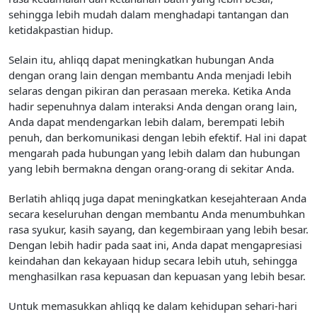
sehingga lebih mudah dalam menghadapi tantangan dan
ketidakpastian hidup.
Selain itu, ahliqq dapat meningkatkan hubungan Anda
dengan orang lain dengan membantu Anda menjadi lebih
selaras dengan pikiran dan perasaan mereka. Ketika Anda
hadir sepenuhnya dalam interaksi Anda dengan orang lain,
Anda dapat mendengarkan lebih dalam, berempati lebih
penuh, dan berkomunikasi dengan lebih efektif. Hal ini dapat
mengarah pada hubungan yang lebih dalam dan hubungan
yang lebih bermakna dengan orang-orang di sekitar Anda.
Berlatih ahliqq juga dapat meningkatkan kesejahteraan Anda
secara keseluruhan dengan membantu Anda menumbuhkan
rasa syukur, kasih sayang, dan kegembiraan yang lebih besar.
Dengan lebih hadir pada saat ini, Anda dapat mengapresiasi
keindahan dan kekayaan hidup secara lebih utuh, sehingga
menghasilkan rasa kepuasan dan kepuasan yang lebih besar.
Untuk memasukkan ahliqq ke dalam kehidupan sehari-hari