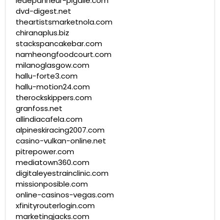
ledepanneur-pigalle.com
dvd-digest.net
theartistsmarketnola.com
chiranaplus.biz
stackspancakebar.com
namheongfoodcourt.com
milanoglasgow.com
hallu-forte3.com
hallu-motion24.com
therockskippers.com
granfoss.net
allindiacafela.com
alpineskiracing2007.com
casino-vulkan-online.net
pitrepower.com
mediatown360.com
digitaleyestrainclinic.com
missionposible.com
online-casinos-vegas.com
xfinityrouterlogin.com
marketingjacks.com