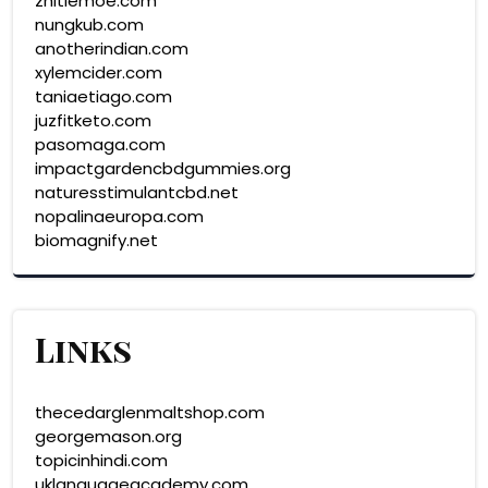
zhitiemoe.com
nungkub.com
anotherindian.com
xylemcider.com
taniaetiago.com
juzfitketo.com
pasomaga.com
impactgardencbdgummies.org
naturesstimulantcbd.net
nopalinaeuropa.com
biomagnify.net
Links
thecedarglenmaltshop.com
georgemason.org
topicinhindi.com
uklanguageacademy.com