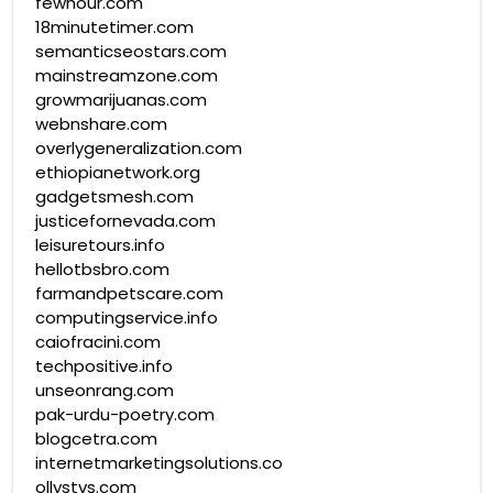
fewhour.com
18minutetimer.com
semanticseostars.com
mainstreamzone.com
growmarijuanas.com
webnshare.com
overlygeneralization.com
ethiopianetwork.org
gadgetsmesh.com
justicefornevada.com
leisuretours.info
hellotbsbro.com
farmandpetscare.com
computingservice.info
caiofracini.com
techpositive.info
unseonrang.com
pak-urdu-poetry.com
blogcetra.com
internetmarketingsolutions.co
ollystvs.com