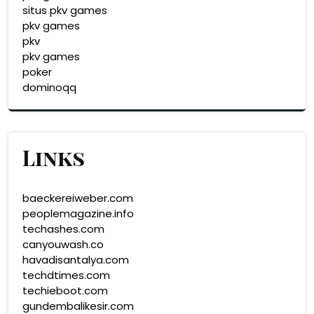
situs pkv games
pkv games
pkv
pkv games
poker
dominoqq
Links
baeckereiweber.com
peoplemagazine.info
techashes.com
canyouwash.co
havadisantalya.com
techdtimes.com
techieboot.com
gundembalikesir.com