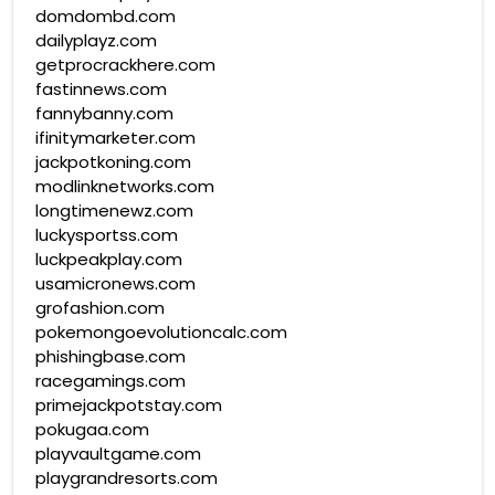
domdombd.com
dailyplayz.com
getprocrackhere.com
fastinnews.com
fannybanny.com
ifinitymarketer.com
jackpotkoning.com
modlinknetworks.com
longtimenewz.com
luckysportss.com
luckpeakplay.com
usamicronews.com
grofashion.com
pokemongoevolutioncalc.com
phishingbase.com
racegamings.com
primejackpotstay.com
pokugaa.com
playvaultgame.com
playgrandresorts.com