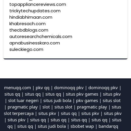
topappliancereviews.com
trickytechupdates.com
hindiabhimaan.com
khabresach.com
thecbdblogs.com
autoresearchchemicals.com
apnabusinesskaro.com
suleckiego.com
menuqq.com
|
pkv qq
|
dominoqq pkv
|
dominoqq pkv
|
situs qq
|
situs qq
|
situs qq
|
situs pkv games
|
situs pkv
|
slot luar negeri
|
situs judi bola
|
pkv games
|
situs slot
|
pragmatic play
|
slot
|
situs slot
|
pragmatic play
|
situs
slot terpercaya
|
situs pkv
|
situs qq
|
situs pkv
|
situs pkv
|
situs pkv
|
situs qq
|
situs qq
|
situs qq
|
situs qq
|
situs
qq
|
situs qq
|
situs judi bola
|
sbobet wap
|
bandarqq