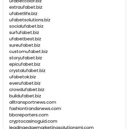
ufabetcolor.biz
extraufabet.biz
ufabetlife.biz
ufabetsolutions.biz
socialufabet.biz
surfufabet.biz
ufabetbest.biz
sureufabet.biz
customufabet.biz
storyufabet.biz
epicufabet.biz
crystalufabet.biz
ufabetok.biz
everufabet.biz
crowdufabet.biz
buildufabet.biz
alltransportnews.com
fashiontrandsnews.com
bbcreporters.com
cryptocasinoguid.com
leadingedgemarketingsolutionsmi.com