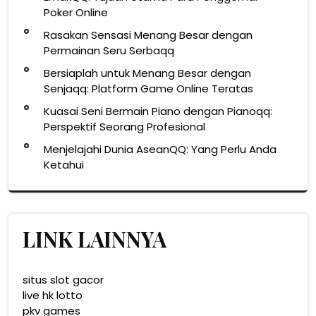
Poker Online
Rasakan Sensasi Menang Besar dengan
Permainan Seru Serbaqq
Bersiaplah untuk Menang Besar dengan
Senjaqq: Platform Game Online Teratas
Kuasai Seni Bermain Piano dengan Pianoqq:
Perspektif Seorang Profesional
Menjelajahi Dunia AseanQQ: Yang Perlu Anda
Ketahui
LINK LAINNYA
situs slot gacor
live hk lotto
pkv games