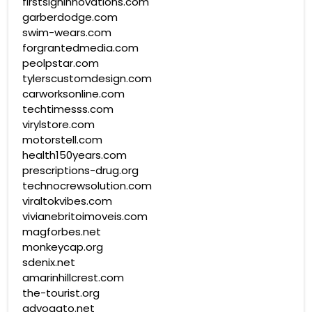
firstsigninnovations.com
garberdodge.com
swim-wears.com
forgrantedmedia.com
peolpstar.com
tylerscustomdesign.com
carworksonline.com
techtimesss.com
virylstore.com
motorstell.com
health150years.com
prescriptions-drug.org
technocrewsolution.com
viraltokvibes.com
vivianebritoimoveis.com
magforbes.net
monkeycap.org
sdenix.net
amarinhillcrest.com
the-tourist.org
advogato.net