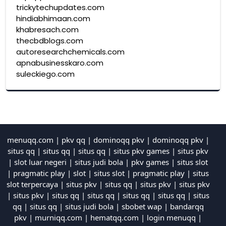
trickytechupdates.com
hindiabhimaan.com
khabresach.com
thecbdblogs.com
autoresearchchemicals.com
apnabusinesskaro.com
suleckiego.com
menuqq.com
|
pkv qq
|
dominoqq pkv
|
dominoqq pkv
|
situs qq
|
situs qq
|
situs qq
|
situs pkv games
|
situs pkv
|
slot luar negeri
|
situs judi bola
|
pkv games
|
situs slot
|
pragmatic play
|
slot
|
situs slot
|
pragmatic play
|
situs
slot terpercaya
|
situs pkv
|
situs qq
|
situs pkv
|
situs pkv
|
situs pkv
|
situs qq
|
situs qq
|
situs qq
|
situs qq
|
situs
qq
|
situs qq
|
situs judi bola
|
sbobet wap
|
bandarqq
pkv
|
murniqq.com
|
hematqq.com
|
login menuqq
|