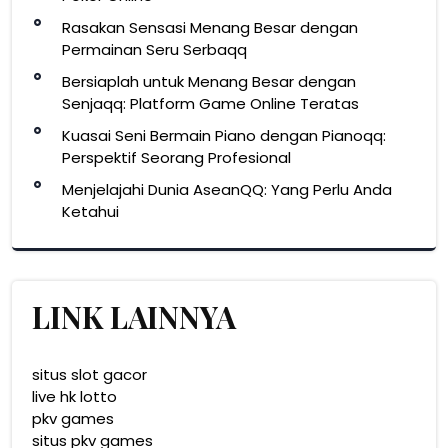
Rasakan Sensasi Menang Besar dengan
Permainan Seru Serbaqq
Bersiaplah untuk Menang Besar dengan
Senjaqq: Platform Game Online Teratas
Kuasai Seni Bermain Piano dengan Pianoqq:
Perspektif Seorang Profesional
Menjelajahi Dunia AseanQQ: Yang Perlu Anda
Ketahui
LINK LAINNYA
situs slot gacor
live hk lotto
pkv games
situs pkv games