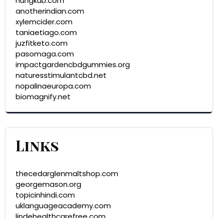
nungkub.com
anotherindian.com
xylemcider.com
taniaetiago.com
juzfitketo.com
pasomaga.com
impactgardencbdgummies.org
naturesstimulantcbd.net
nopalinaeuropa.com
biomagnify.net
Links
thecedarglenmaltshop.com
georgemason.org
topicinhindi.com
uklanguageacademy.com
lindehealthcarefree.com