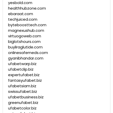
yesbold.com
healthhubzone.com
ebaraat.com
techjuiced.com
byteboosttech.com
magnexushub.com
virtuogoweb.com
biglotshours.com
buyliraglutide.com
onlinesafemeds.com
gyanibhandar.com
ufabetwarp.biz
ufabetclip.biz
expertufabet.biz
fantasyufabet.biz
ufabetsiam.biz
swissufabet.biz
ufabetbusiness.biz
greenufabet.biz
ufabetcolor.biz