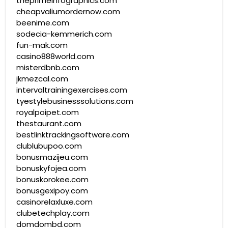
theprimeinfographics.com
cheapvaliumordernow.com
beenime.com
sodecia-kemmerich.com
fun-mak.com
casino888world.com
misterdbnb.com
jkmezcal.com
intervaltrainingexercises.com
tyestylebusinesssolutions.com
royalpoipet.com
thestaurant.com
bestlinktrackingsoftware.com
clublubupoo.com
bonusmazijeu.com
bonuskyfojea.com
bonuskorokee.com
bonusgexipoy.com
casinorelaxluxe.com
clubetechplay.com
domdombd.com