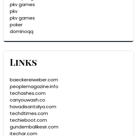
pkv games
pkv
pkv games
poker
dominoqq
Links
baeckereiweber.com
peoplemagazine.info
techashes.com
canyouwash.co
havadisantalya.com
techdtimes.com
techieboot.com
gundembalikesir.com
itechar.com