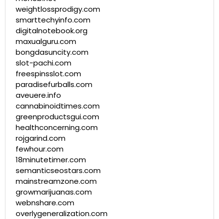
weightlossprodigy.com
smarttechyinfo.com
digitalnotebook.org
maxualguru.com
bongdasuncity.com
slot-pachi.com
freespinsslot.com
paradisefurballs.com
aveuere.info
cannabinoidtimes.com
greenproductsgui.com
healthconcerning.com
rojgarind.com
fewhour.com
18minutetimer.com
semanticseostars.com
mainstreamzone.com
growmarijuanas.com
webnshare.com
overlygeneralization.com