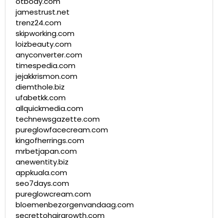
otbody.com
jamestrust.net
trenz24.com
skipworking.com
loizbeauty.com
anyconverter.com
timespedia.com
jejakkrismon.com
diemthole.biz
ufabetkk.com
allquickmedia.com
technewsgazette.com
pureglowfacecream.com
kingofherrings.com
mrbetjapan.com
anewentity.biz
appkuala.com
seo7days.com
pureglowcream.com
bloemenbezorgenvandaag.com
secrettohairgrowth.com