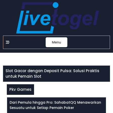
Skip
to
content
Menu
Slot Gacor dengan Deposit Pulsa: Solusi Praktis
untuk Pemain Slot
Pkv Games
Dari Pemula hingga Pro: SahabatQQ Menawarkan
Sesuatu untuk Setiap Pemain Poker