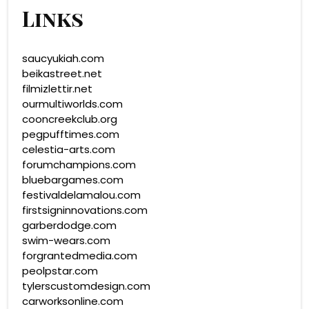
Links
saucyukiah.com
beikastreet.net
filmizlettir.net
ourmultiworlds.com
cooncreekclub.org
pegpufftimes.com
celestia-arts.com
forumchampions.com
bluebargames.com
festivaldelamalou.com
firstsigninnovations.com
garberdodge.com
swim-wears.com
forgrantedmedia.com
peolpstar.com
tylerscustomdesign.com
carworksonline.com