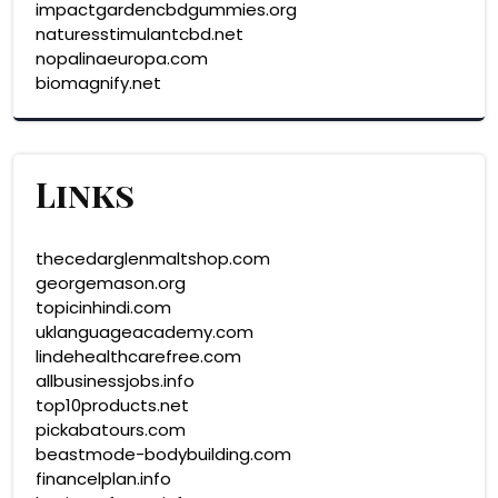
impactgardencbdgummies.org
naturesstimulantcbd.net
nopalinaeuropa.com
biomagnify.net
Links
thecedarglenmaltshop.com
georgemason.org
topicinhindi.com
uklanguageacademy.com
lindehealthcarefree.com
allbusinessjobs.info
top10products.net
pickabatours.com
beastmode-bodybuilding.com
financelplan.info