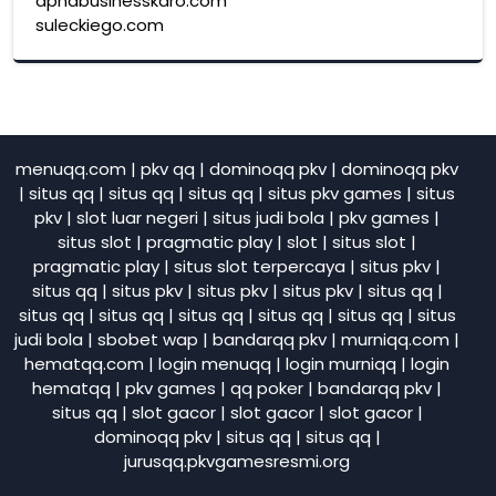
apnabusinesskaro.com
suleckiego.com
menuqq.com
|
pkv qq
|
dominoqq pkv
|
dominoqq pkv
|
situs qq
|
situs qq
|
situs qq
|
situs pkv games
|
situs
pkv
|
slot luar negeri
|
situs judi bola
|
pkv games
|
situs slot
|
pragmatic play
|
slot
|
situs slot
|
pragmatic play
|
situs slot terpercaya
|
situs pkv
|
situs qq
|
situs pkv
|
situs pkv
|
situs pkv
|
situs qq
|
situs qq
|
situs qq
|
situs qq
|
situs qq
|
situs qq
|
situs
judi bola
|
sbobet wap
|
bandarqq pkv
|
murniqq.com
|
hematqq.com
|
login menuqq
|
login murniqq
|
login
hematqq
|
pkv games
|
qq poker
|
bandarqq pkv
|
situs qq
|
slot gacor
|
slot gacor
|
slot gacor
|
dominoqq pkv
|
situs qq
|
situs qq
|
jurusqq.pkvgamesresmi.org