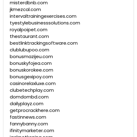
misterdbnb.com
jkmezcal.com
intervaltrainingexercises.com
tyestylebusinesssolutions.com
royalpoipet.com
thestaurant.com
bestlinktrackingsoftware.com
clublubupoo.com
bonusmazijeu.com
bonuskyfojea.com
bonuskorokee.com
bonusgexipoy.com
casinorelaxluxe.com
clubetechplay.com
domdombd.com
dailyplayz.com
getprocrackhere.com
fastinnews.com
fannybanny.com
ifinitymarketer.com