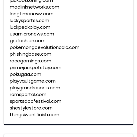
jackpotkoning.com
modlinknetworks.com
longtimenewz.com
luckysportss.com
luckpeakplay.com
usamicronews.com
grofashion.com
pokemongoevolutioncalc.com
phishingbase.com
racegamings.com
primejackpotstay.com
pokugaa.com
playvaultgame.com
playgrandresorts.com
romsportal.com
sportsdocfestival.com
shestylestore.com
thingsiwontfinish.com