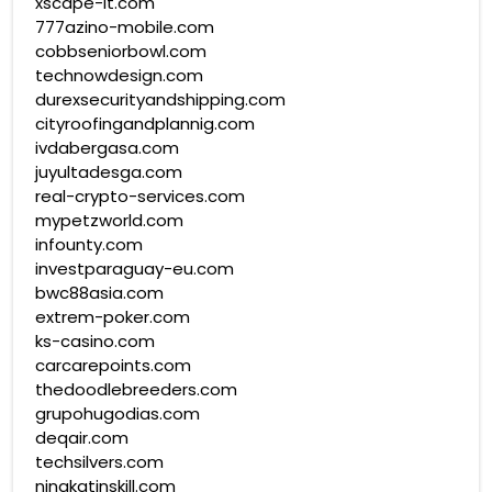
xscape-it.com
777azino-mobile.com
cobbseniorbowl.com
technowdesign.com
durexsecurityandshipping.com
cityroofingandplannig.com
ivdabergasa.com
juyultadesga.com
real-crypto-services.com
mypetzworld.com
infounty.com
investparaguay-eu.com
bwc88asia.com
extrem-poker.com
ks-casino.com
carcarepoints.com
thedoodlebreeders.com
grupohugodias.com
deqair.com
techsilvers.com
ningkatinskill.com