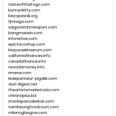
tasteofthaitogo.com
bunnynkitty.com
bezopasnik.org
fjmnxga.com
saigonstartransport.com
bangmaxwin.com
infonetive.com
epictacoshop.com
biopuraskinserum.com
californiafinances.info
canadafinance.info
nevadamoney.info
rimene.com
ledepanneur-pigalle.com
dvd-digest.net
theartistsmarketnola.com
chiranaplus.biz
stackspancakebar.com
namheongfoodcourt.com
milanoglasgow.com