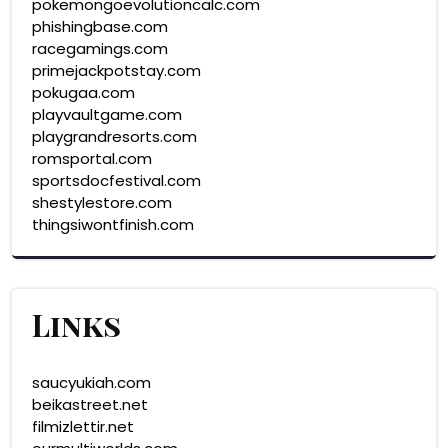
pokemongoevolutioncalc.com
phishingbase.com
racegamings.com
primejackpotstay.com
pokugaa.com
playvaultgame.com
playgrandresorts.com
romsportal.com
sportsdocfestival.com
shestylestore.com
thingsiwontfinish.com
Links
saucyukiah.com
beikastreet.net
filmizlettir.net