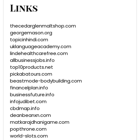
Links
thecedarglenmaltshop.com
georgemason.org
topicinhindi.com
uklanguageacademy.com
lindehealthcarefree.com
allbusinessjobs.info
top10products.net
pickabatours.com
beastmode-bodybuilding.com
financelplan.info
businessfuture.info
infojudibet.com
cbdmap.info
deanbeanxn.com
matkarajdhanigame.com
popthrone.com
world-slots.com