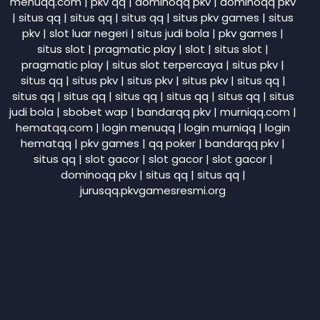
menuqq.com
|
pkv qq
|
dominoqq pkv
|
dominoqq pkv
|
situs qq
|
situs qq
|
situs qq
|
situs pkv games
|
situs
pkv
|
slot luar negeri
|
situs judi bola
|
pkv games
|
situs slot
|
pragmatic play
|
slot
|
situs slot
|
pragmatic play
|
situs slot terpercaya
|
situs pkv
|
situs qq
|
situs pkv
|
situs pkv
|
situs pkv
|
situs qq
|
situs qq
|
situs qq
|
situs qq
|
situs qq
|
situs qq
|
situs
judi bola
|
sbobet wap
|
bandarqq pkv
|
murniqq.com
|
hematqq.com
|
login menuqq
|
login murniqq
|
login
hematqq
|
pkv games
|
qq poker
|
bandarqq pkv
|
situs qq
|
slot gacor
|
slot gacor
|
slot gacor
|
dominoqq pkv
|
situs qq
|
situs qq
|
jurusqq.pkvgamesresmi.org