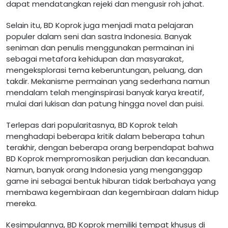
dapat mendatangkan rejeki dan mengusir roh jahat.
Selain itu, BD Koprok juga menjadi mata pelajaran
populer dalam seni dan sastra Indonesia. Banyak
seniman dan penulis menggunakan permainan ini
sebagai metafora kehidupan dan masyarakat,
mengeksplorasi tema keberuntungan, peluang, dan
takdir. Mekanisme permainan yang sederhana namun
mendalam telah menginspirasi banyak karya kreatif,
mulai dari lukisan dan patung hingga novel dan puisi.
Terlepas dari popularitasnya, BD Koprok telah
menghadapi beberapa kritik dalam beberapa tahun
terakhir, dengan beberapa orang berpendapat bahwa
BD Koprok mempromosikan perjudian dan kecanduan.
Namun, banyak orang Indonesia yang menganggap
game ini sebagai bentuk hiburan tidak berbahaya yang
membawa kegembiraan dan kegembiraan dalam hidup
mereka.
Kesimpulannya, BD Koprok memiliki tempat khusus di