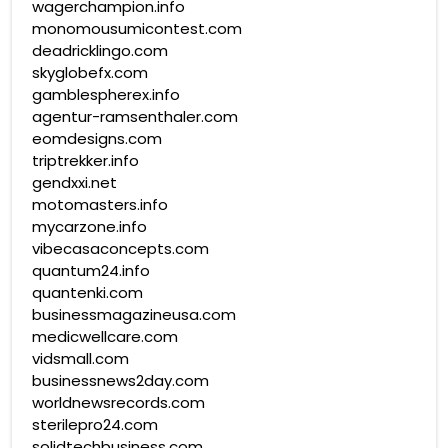
wagerchampion.info
monomousumicontest.com
deadricklingo.com
skyglobefx.com
gamblespherex.info
agentur-ramsenthaler.com
eomdesigns.com
triptrekker.info
gendxxi.net
motomasters.info
mycarzone.info
vibecasaconcepts.com
quantum24.info
quantenki.com
businessmagazineusa.com
medicwellcare.com
vidsmall.com
businessnews2day.com
worldnewsrecords.com
sterilepro24.com
solidtechbusiness.com