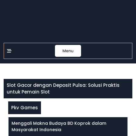
Skip
to
content
Menu
Slot Gacor dengan Deposit Pulsa: Solusi Praktis
untuk Pemain Slot
Pkv Games
Menggali Makna Budaya BD Koprok dalam
Masyarakat Indonesia