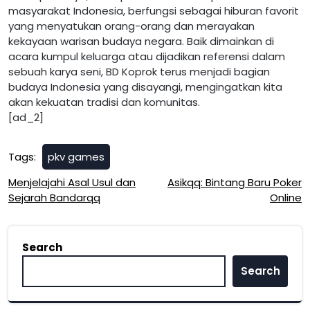
masyarakat Indonesia, berfungsi sebagai hiburan favorit
yang menyatukan orang-orang dan merayakan
kekayaan warisan budaya negara. Baik dimainkan di
acara kumpul keluarga atau dijadikan referensi dalam
sebuah karya seni, BD Koprok terus menjadi bagian
budaya Indonesia yang disayangi, mengingatkan kita
akan kekuatan tradisi dan komunitas.
[ad_2]
Tags:
pkv games
Post
Menjelajahi Asal Usul dan
Asikqq: Bintang Baru Poker
Sejarah Bandarqq
Online
navigation
Search
Search