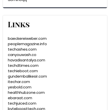
Links
baeckereiweber.com
peoplemagazine.info
techashes.com
canyouwash.co
havadisantalya.com
techdtimes.com
techieboot.com
gundembalikesir.com
itechar.com
yesbold.com
healthhubzone.com
ebaraat.com
techjuiced.com
byteboosttech.com