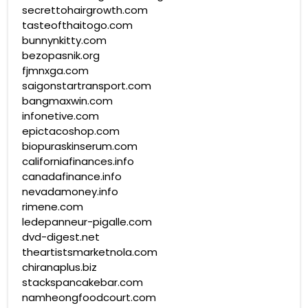
secrettohairgrowth.com
tasteofthaitogo.com
bunnynkitty.com
bezopasnik.org
fjmnxga.com
saigonstartransport.com
bangmaxwin.com
infonetive.com
epictacoshop.com
biopuraskinserum.com
californiafinances.info
canadafinance.info
nevadamoney.info
rimene.com
ledepanneur-pigalle.com
dvd-digest.net
theartistsmarketnola.com
chiranaplus.biz
stackspancakebar.com
namheongfoodcourt.com