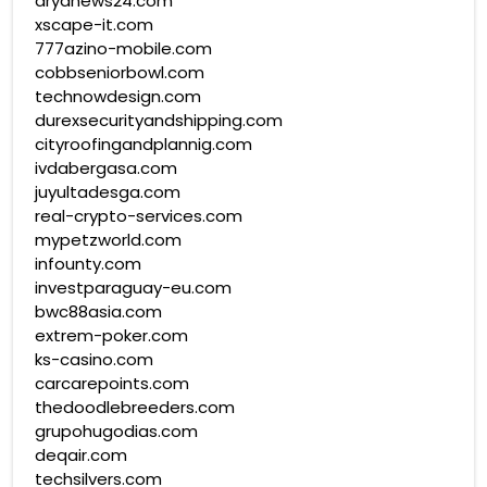
aryanews24.com
xscape-it.com
777azino-mobile.com
cobbseniorbowl.com
technowdesign.com
durexsecurityandshipping.com
cityroofingandplannig.com
ivdabergasa.com
juyultadesga.com
real-crypto-services.com
mypetzworld.com
infounty.com
investparaguay-eu.com
bwc88asia.com
extrem-poker.com
ks-casino.com
carcarepoints.com
thedoodlebreeders.com
grupohugodias.com
deqair.com
techsilvers.com