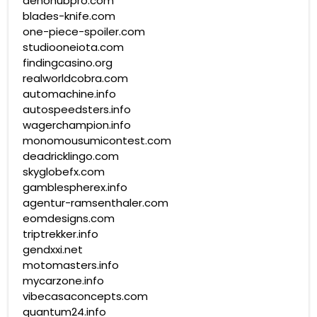
denohubpro.com
blades-knife.com
one-piece-spoiler.com
studiooneiota.com
findingcasino.org
realworldcobra.com
automachine.info
autospeedsters.info
wagerchampion.info
monomousumicontest.com
deadricklingo.com
skyglobefx.com
gamblespherex.info
agentur-ramsenthaler.com
eomdesigns.com
triptrekker.info
gendxxi.net
motomasters.info
mycarzone.info
vibecasaconcepts.com
quantum24.info