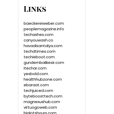
Links
baeckereiweber.com
peoplemagazine.info
techashes.com
canyouwash.co
havadisantalya.com
techdtimes.com
techieboot.com
gundembalikesir.com
itechar.com
yesbold.com
healthhubzone.com
ebaraat.com
techjuiced.com
byteboosttech.com
magnexushub.com
virtuogoweb.com
biglotshours.com