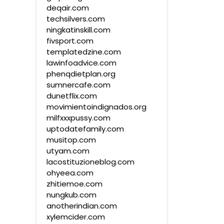
deqair.com
techsilvers.com
ningkatinskill.com
fivsport.com
templatedzine.com
lawinfoadvice.com
phenqdietplan.org
sumnercafe.com
dunetflix.com
movimientoindignados.org
milfxxxpussy.com
uptodatefamily.com
musitop.com
utyam.com
lacostituzioneblog.com
ohyeea.com
zhitiemoe.com
nungkub.com
anotherindian.com
xylemcider.com