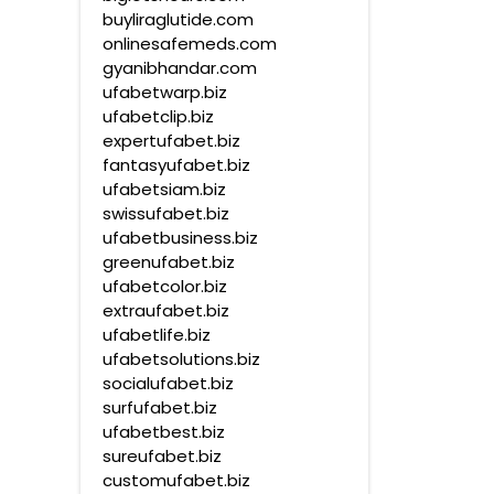
buyliraglutide.com
onlinesafemeds.com
gyanibhandar.com
ufabetwarp.biz
ufabetclip.biz
expertufabet.biz
fantasyufabet.biz
ufabetsiam.biz
swissufabet.biz
ufabetbusiness.biz
greenufabet.biz
ufabetcolor.biz
extraufabet.biz
ufabetlife.biz
ufabetsolutions.biz
socialufabet.biz
surfufabet.biz
ufabetbest.biz
sureufabet.biz
customufabet.biz