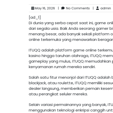
May 16, 2026
|
No Comments
|
admin
[ad_1]
Di dunia yang serba cepat saat ini, game on
dari segala usia. Baik Anda seorang gamer b
menang besar, ada banyak sekali platform on
online terkemuka yang menawarkan beragam
ITUQQ adalah platform game online terkemu
kasino hingga taruhan olahraga, ITUQQ me
gameplay yang mulus, ITUQQ memudahkan pe
kenyamanan rumah mereka sendiri.
Salah satu fitur menonjol dari ITUQQ adalah
blackjack, atau roulette, ITUQQ memiliki se
dealer langsung, memberikan pemain kesem
atau perangkat seluler mereka.
Selain variasi permainannya yang banyak, I
menggunakan teknologi enkripsi canggih un