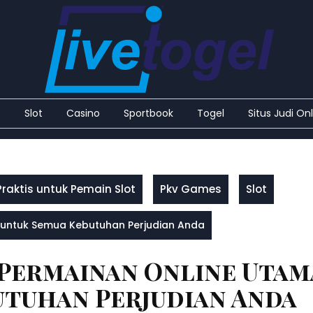
s
Slot
Casino
Sportbook
Togel
Situs Judi On
Praktis untuk Pemain Slot
Pkv Games
Slot
 untuk Semua Kebutuhan Perjudian Anda
 Permainan Online Utam
utuhan Perjudian Anda