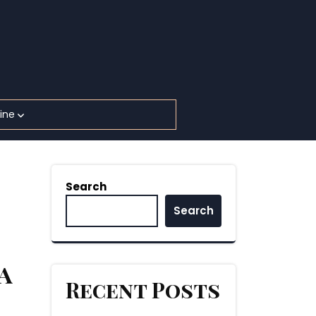
line
Search
Search
a
Recent Posts