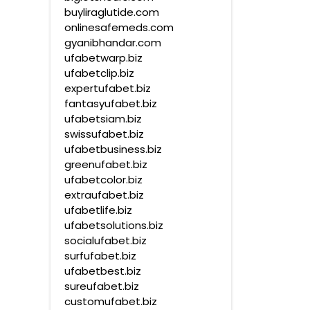
buyliraglutide.com
onlinesafemeds.com
gyanibhandar.com
ufabetwarp.biz
ufabetclip.biz
expertufabet.biz
fantasyufabet.biz
ufabetsiam.biz
swissufabet.biz
ufabetbusiness.biz
greenufabet.biz
ufabetcolor.biz
extraufabet.biz
ufabetlife.biz
ufabetsolutions.biz
socialufabet.biz
surfufabet.biz
ufabetbest.biz
sureufabet.biz
customufabet.biz