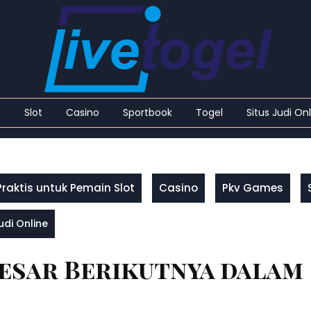
s
Slot
Casino
Sportbook
Togel
Situs Judi On
Praktis untuk Pemain Slot
Casino
Pkv Games
di Online
esar Berikutnya dalam