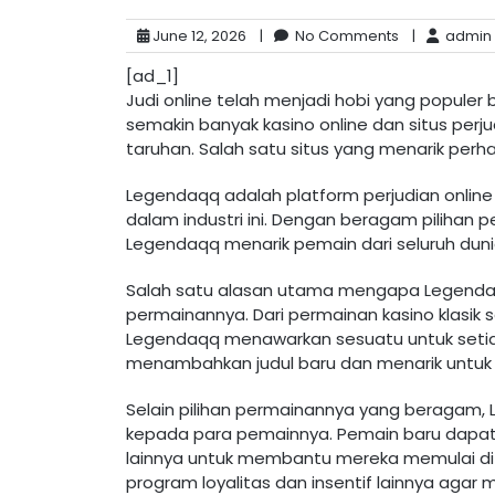
June 12, 2026
|
No Comments
|
admin
[ad_1]
Judi online telah menjadi hobi yang populer 
semakin banyak kasino online dan situs per
taruhan. Salah satu situs yang menarik perha
Legendaqq adalah platform perjudian online
dalam industri ini. Dengan beragam pilihan
Legendaqq menarik pemain dari seluruh duni
Salah satu alasan utama mengapa Legendaq
permainannya. Dari permainan kasino klasik se
Legendaqq menawarkan sesuatu untuk setiap 
menambahkan judul baru dan menarik untuk
Selain pilihan permainannya yang beragam
kepada para pemainnya. Pemain baru dapat
lainnya untuk membantu mereka memulai di 
program loyalitas dan insentif lainnya agar