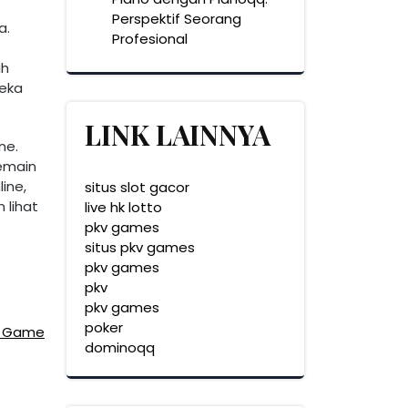
Perspektif Seorang
a.
Profesional
ah
reka
LINK LAINNYA
ne.
emain
ine,
situs slot gacor
 lihat
live hk lotto
pkv games
situs pkv games
pkv games
pkv
pkv games
poker
m Game
dominoqq