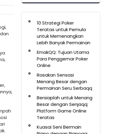
10 Strategi Poker
gi,
Teratas untuk Pemula
 dan
untuk Memenangkan
Lebih Banyak Permainan
EmakQQ: Tujuan Utama
nya
Para Penggemar Poker
na,
Online
Rasakan Sensasi
Menang Besar dengan
er,
Permainan Seru Serbaqq
annya,
Bersiaplah untuk Menang
Besar dengan Senjaqq:
impah
Platform Game Online
osi
Teratas
ari
Kuasai Seni Bermain
ak.
Piano dengan Pianoqq: