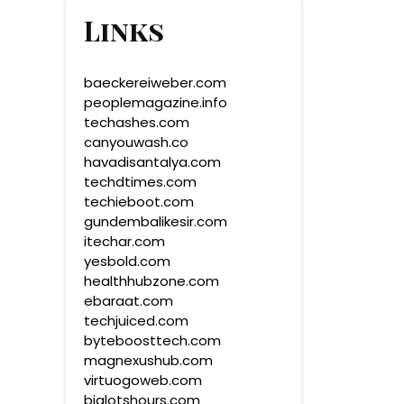
Links
baeckereiweber.com
peoplemagazine.info
techashes.com
canyouwash.co
havadisantalya.com
techdtimes.com
techieboot.com
gundembalikesir.com
itechar.com
yesbold.com
healthhubzone.com
ebaraat.com
techjuiced.com
byteboosttech.com
magnexushub.com
virtuogoweb.com
biglotshours.com