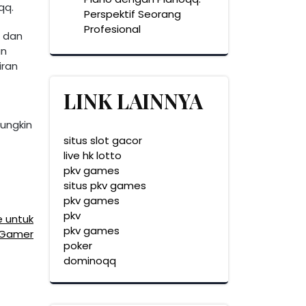
qq.
Perspektif Seorang
Profesional
 dan
an
iran
LINK LAINNYA
mungkin
situs slot gacor
live hk lotto
pkv games
situs pkv games
pkv games
pkv
 untuk
pkv games
Gamer
poker
dominoqq