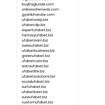
buyliraglutide.com
onlinesafemeds.com
gyanibhandar.com
ufabetwarp.biz
ufabetclip.biz
expertufabet.biz
fantasyufabet.biz
ufabetsiam.biz
swissufabet.biz
ufabetbusiness.biz
greenufabet.biz
ufabetcolor.biz
extraufabet.biz
ufabetlife.biz
ufabetsolutions.biz
socialufabet.biz
surfufabet.biz
ufabetbest.biz
sureufabet.biz
customufabet.biz