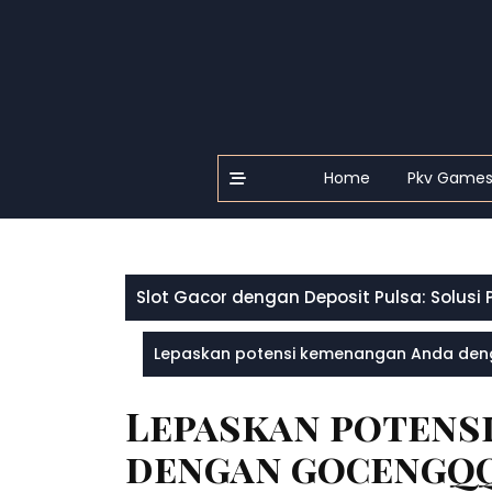
Skip
to
content
Home
Pkv Game
Slot Gacor dengan Deposit Pulsa: Solusi 
Lepaskan potensi kemenangan Anda de
Lepaskan potens
dengan gocengq