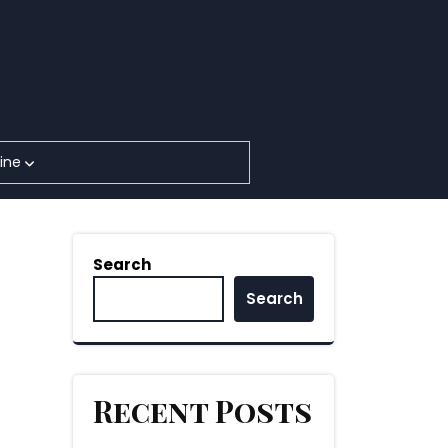
line
Search
Search
Recent Posts