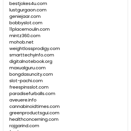
bestjokes4u.com
lustgurgaon.com
geniejaar.com
bobbyslot.com
11placemoulin.com
mintz360.com
mohob.net
weightlossprodigy.com
smarttechyinfo.com
digitalnotebook.org
maxualguru.com
bongdasuncity.com
slot-pachi.com
freespinsslot.com
paradisefurballs.com
aveuere.info
cannabinoidtimes.com
greenproductsgui.com
healthconcerning.com
rojgarind.com