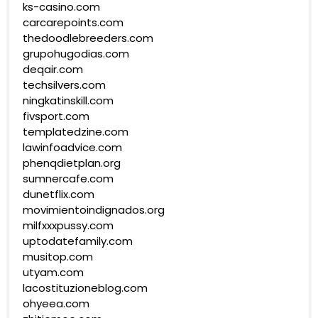
ks-casino.com
carcarepoints.com
thedoodlebreeders.com
grupohugodias.com
deqair.com
techsilvers.com
ningkatinskill.com
fivsport.com
templatedzine.com
lawinfoadvice.com
phenqdietplan.org
sumnercafe.com
dunetflix.com
movimientoindignados.org
milfxxxpussy.com
uptodatefamily.com
musitop.com
utyam.com
lacostituzioneblog.com
ohyeea.com