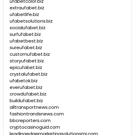
ufabetcolor.biz
extraufabet.biz
ufabetlife.biz
ufabetsolutions.biz
socialufabet.biz
surfufabet.biz
ufabetbest.biz
sureufabet.biz
customufabet.biz
storyufabet.biz
epicufabet.biz
crystalufabet.biz
ufabetok.biz
everufabet.biz
crowdufabet.biz
buildufabet.biz
alltransportnews.com
fashiontrandsnews.com
bbcreporters.com
cryptocasinoguid.com
leadingedgemarketingsolutionsmi.com