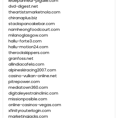
ledepanneur-pigalle.com
dvd-digest.net
theartistsmarketnola.com
chiranaplus.biz
stackspancakebar.com
namheongfoodcourt.com
milanoglasgow.com
hallu-forte3.com
hallu-motion24.com
therockskippers.com
granfoss.net
allindiacafela.com
alpineskiracing2007.com
casino-vulkan-online.net
pitrepower.com
mediatown360.com
digitaleyestrainclinic.com
missionposible.com
online-casinos-vegas.com
xfinityrouterlogin.com
marketingjacks.com