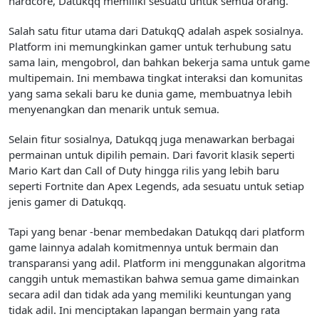
hardcore, Datukqq memiliki sesuatu untuk semua orang.
Salah satu fitur utama dari DatukqQ adalah aspek sosialnya.
Platform ini memungkinkan gamer untuk terhubung satu
sama lain, mengobrol, dan bahkan bekerja sama untuk game
multipemain. Ini membawa tingkat interaksi dan komunitas
yang sama sekali baru ke dunia game, membuatnya lebih
menyenangkan dan menarik untuk semua.
Selain fitur sosialnya, Datukqq juga menawarkan berbagai
permainan untuk dipilih pemain. Dari favorit klasik seperti
Mario Kart dan Call of Duty hingga rilis yang lebih baru
seperti Fortnite dan Apex Legends, ada sesuatu untuk setiap
jenis gamer di Datukqq.
Tapi yang benar -benar membedakan Datukqq dari platform
game lainnya adalah komitmennya untuk bermain dan
transparansi yang adil. Platform ini menggunakan algoritma
canggih untuk memastikan bahwa semua game dimainkan
secara adil dan tidak ada yang memiliki keuntungan yang
tidak adil. Ini menciptakan lapangan bermain yang rata