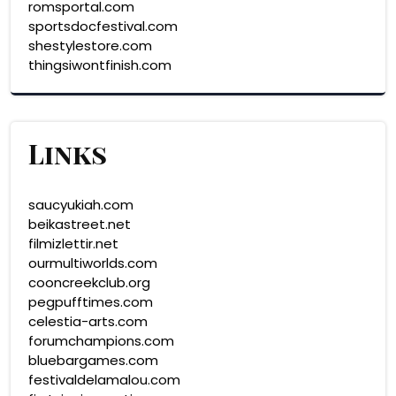
romsportal.com
sportsdocfestival.com
shestylestore.com
thingsiwontfinish.com
Links
saucyukiah.com
beikastreet.net
filmizlettir.net
ourmultiworlds.com
cooncreekclub.org
pegpufftimes.com
celestia-arts.com
forumchampions.com
bluebargames.com
festivaldelamalou.com