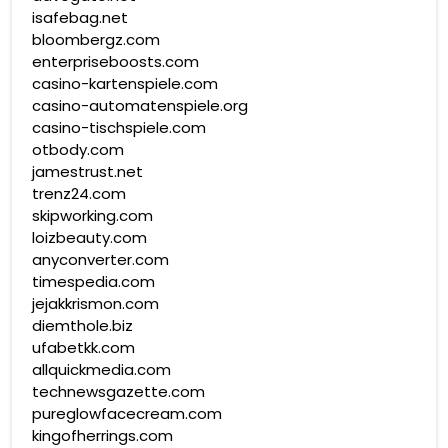
isafebag.net
bloombergz.com
enterpriseboosts.com
casino-kartenspiele.com
casino-automatenspiele.org
casino-tischspiele.com
otbody.com
jamestrust.net
trenz24.com
skipworking.com
loizbeauty.com
anyconverter.com
timespedia.com
jejakkrismon.com
diemthole.biz
ufabetkk.com
allquickmedia.com
technewsgazette.com
pureglowfacecream.com
kingofherrings.com