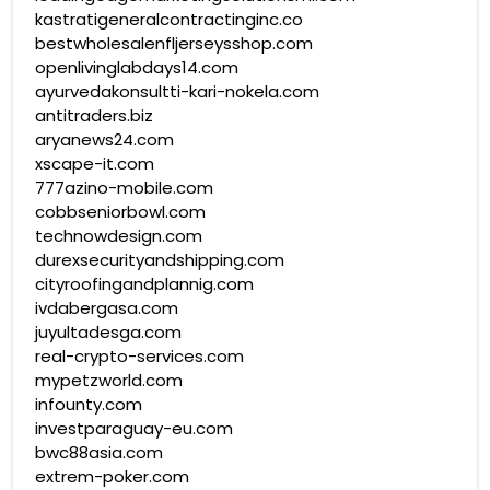
kastratigeneralcontractinginc.co
bestwholesalenfljerseysshop.com
openlivinglabdays14.com
ayurvedakonsultti-kari-nokela.com
antitraders.biz
aryanews24.com
xscape-it.com
777azino-mobile.com
cobbseniorbowl.com
technowdesign.com
durexsecurityandshipping.com
cityroofingandplannig.com
ivdabergasa.com
juyultadesga.com
real-crypto-services.com
mypetzworld.com
infounty.com
investparaguay-eu.com
bwc88asia.com
extrem-poker.com