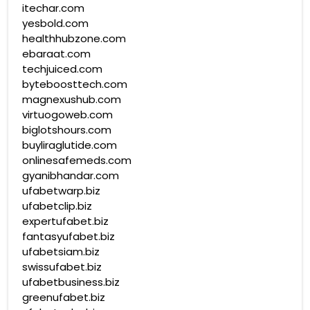
itechar.com
yesbold.com
healthhubzone.com
ebaraat.com
techjuiced.com
byteboosttech.com
magnexushub.com
virtuogoweb.com
biglotshours.com
buyliraglutide.com
onlinesafemeds.com
gyanibhandar.com
ufabetwarp.biz
ufabetclip.biz
expertufabet.biz
fantasyufabet.biz
ufabetsiam.biz
swissufabet.biz
ufabetbusiness.biz
greenufabet.biz