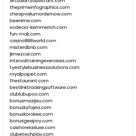
virtualartsassistant.com
theprimeinfographics.com
cheapvaliumordernow.com
beenime.com
sodecia-kemmerich.com
fun-mak.com
casino888world.com
misterdbnb.com
jkmezcal.com
intervaltrainingexercises.com
tyestylebusinesssolutions.com
royalpoipet.com
thestaurant.com
bestlinktrackingsoftware.com
clublubupoo.com
bonusmazijeu.com
bonuskyfojea.com
bonuskorokee.com
bonusgexipoy.com
casinorelaxluxe.com
clubetechplay.com