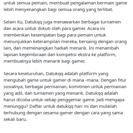
untuk semua pemain, membuat pengalaman bermain game
lebih menyenangkan bagi semua orang yang terlibat.
Selain itu, Datukqq juga menawarkan berbagai turnamen
dan acara untuk diikuti oleh para gamer. Acara ini
memberikan kesempatan bagi para pemain untuk
menunjukkan keterampilan mereka, bersaing dengan orang
lain, dan memenangkan hadiah menarik. Ini menambah
lapisan kegembiraan dan kompetisi ekstra ke platform,
membuatnya lebih menarik bagi gamer.
Secara keseluruhan, Datukqq adalah platform yang
mengubah game untuk gamer di mana -mana. Dengan fitur
sosialnya, berbagai permainan, komitmen untuk permainan
yang adil, dan turnamen yang menarik, Datukqq adalah
harus dicoba untuk setiap penggemar game. Jadi mengapa
menunggu? Daftar untuk datukqq hari ini dan mulailah
terhubung dengan sesama gamer dengan cara yang sama
sekali baru.