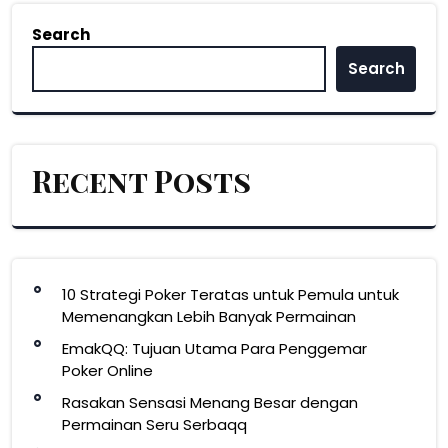
Search
Search
Recent Posts
10 Strategi Poker Teratas untuk Pemula untuk
Memenangkan Lebih Banyak Permainan
EmakQQ: Tujuan Utama Para Penggemar
Poker Online
Rasakan Sensasi Menang Besar dengan
Permainan Seru Serbaqq