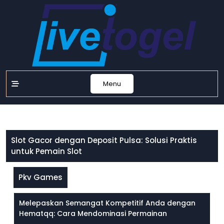
Skip
to
content
Menu
Slot Gacor dengan Deposit Pulsa: Solusi Praktis
untuk Pemain Slot
Pkv Games
Melepaskan Semangat Kompetitif Anda dengan
Hematqq: Cara Mendominasi Permainan