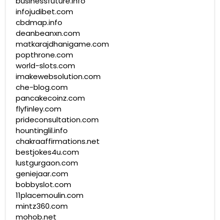
businessfuture.info
infojudibet.com
cbdmap.info
deanbeanxn.com
matkarajdhanigame.com
popthrone.com
world-slots.com
imakewebsolution.com
che-blog.com
pancakecoinz.com
flyfinley.com
prideconsultation.com
hountinglil.info
chakraaffirmations.net
bestjokes4u.com
lustgurgaon.com
geniejaar.com
bobbyslot.com
11placemoulin.com
mintz360.com
mohob.net