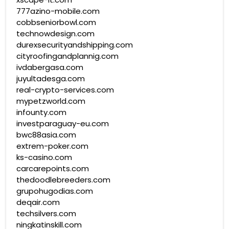
777azino-mobile.com
cobbseniorbowl.com
technowdesign.com
durexsecurityandshipping.com
cityroofingandplannig.com
ivdabergasa.com
juyultadesga.com
real-crypto-services.com
mypetzworld.com
infounty.com
investparaguay-eu.com
bwc88asia.com
extrem-poker.com
ks-casino.com
carcarepoints.com
thedoodlebreeders.com
grupohugodias.com
deqair.com
techsilvers.com
ningkatinskill.com