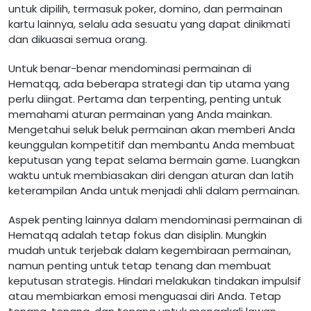
untuk dipilih, termasuk poker, domino, dan permainan
kartu lainnya, selalu ada sesuatu yang dapat dinikmati
dan dikuasai semua orang.
Untuk benar-benar mendominasi permainan di
Hematqq, ada beberapa strategi dan tip utama yang
perlu diingat. Pertama dan terpenting, penting untuk
memahami aturan permainan yang Anda mainkan.
Mengetahui seluk beluk permainan akan memberi Anda
keunggulan kompetitif dan membantu Anda membuat
keputusan yang tepat selama bermain game. Luangkan
waktu untuk membiasakan diri dengan aturan dan latih
keterampilan Anda untuk menjadi ahli dalam permainan.
Aspek penting lainnya dalam mendominasi permainan di
Hematqq adalah tetap fokus dan disiplin. Mungkin
mudah untuk terjebak dalam kegembiraan permainan,
namun penting untuk tetap tenang dan membuat
keputusan strategis. Hindari melakukan tindakan impulsif
atau membiarkan emosi menguasai diri Anda. Tetap