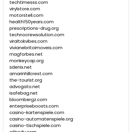
techtimesss.com
virylstore.com
motorstell.com
health150years.com
prescriptions-drug.org
technocrewsolution.com
viraltokvibes.com
vivianebritoimoveis.com
magforbes.net
monkeycap.org
sdenix.net
amarinhillcrest.com
the-tourist.org
advogato.net
isafebag.net
bloombergz.com
enterpriseboosts.com
casino-kartenspiele.com
casino-automatenspiele.org
casino-tischspiele.com
otbody.com