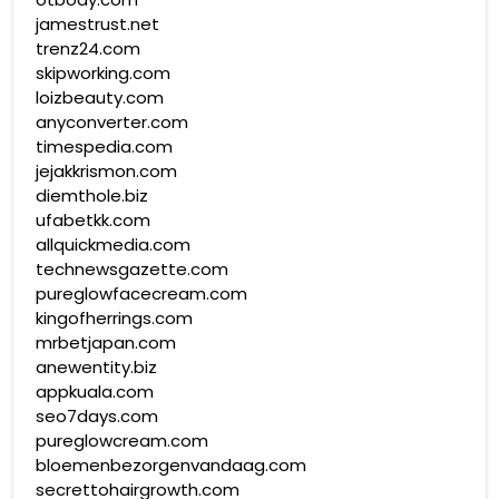
jamestrust.net
trenz24.com
skipworking.com
loizbeauty.com
anyconverter.com
timespedia.com
jejakkrismon.com
diemthole.biz
ufabetkk.com
allquickmedia.com
technewsgazette.com
pureglowfacecream.com
kingofherrings.com
mrbetjapan.com
anewentity.biz
appkuala.com
seo7days.com
pureglowcream.com
bloemenbezorgenvandaag.com
secrettohairgrowth.com