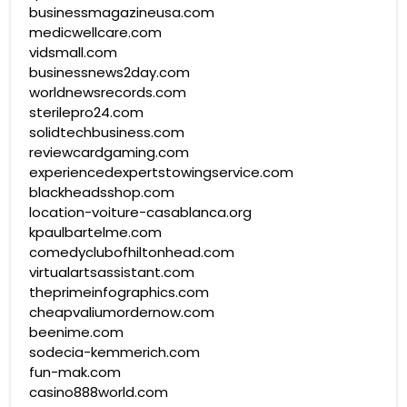
businessmagazineusa.com
medicwellcare.com
vidsmall.com
businessnews2day.com
worldnewsrecords.com
sterilepro24.com
solidtechbusiness.com
reviewcardgaming.com
experiencedexpertstowingservice.com
blackheadsshop.com
location-voiture-casablanca.org
kpaulbartelme.com
comedyclubofhiltonhead.com
virtualartsassistant.com
theprimeinfographics.com
cheapvaliumordernow.com
beenime.com
sodecia-kemmerich.com
fun-mak.com
casino888world.com