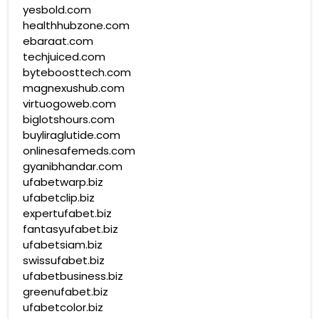
yesbold.com
healthhubzone.com
ebaraat.com
techjuiced.com
byteboosttech.com
magnexushub.com
virtuogoweb.com
biglotshours.com
buyliraglutide.com
onlinesafemeds.com
gyanibhandar.com
ufabetwarp.biz
ufabetclip.biz
expertufabet.biz
fantasyufabet.biz
ufabetsiam.biz
swissufabet.biz
ufabetbusiness.biz
greenufabet.biz
ufabetcolor.biz