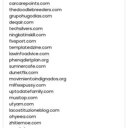
carcarepoints.com
thedoodlebreeders.com
grupohugodias.com
deqair.com
techsilvers.com
ningkatinskill.com
fivsport.com
templatedzine.com
lawinfoadvice.com
phenqdietplan.org
sumnercafe.com
dunetflix.com
movimientoindignados.org
milfxxxpussy.com
uptodatefamily.com
musitop.com
utyam.com
lacostituzioneblog.com
ohyeea.com
zhitiemoe.com