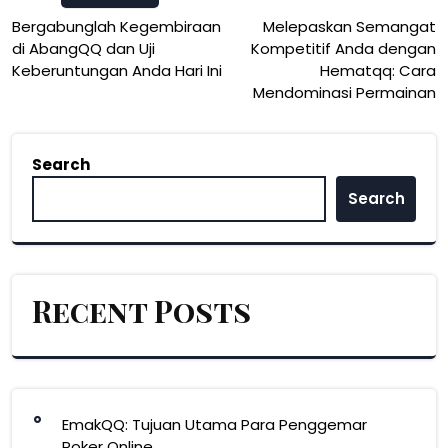
Post
Bergabunglah Kegembiraan
Melepaskan Semangat
di AbangQQ dan Uji
Kompetitif Anda dengan
navigation
Keberuntungan Anda Hari Ini
Hematqq: Cara
Mendominasi Permainan
Search
Search
Recent Posts
EmakQQ: Tujuan Utama Para Penggemar
Poker Online