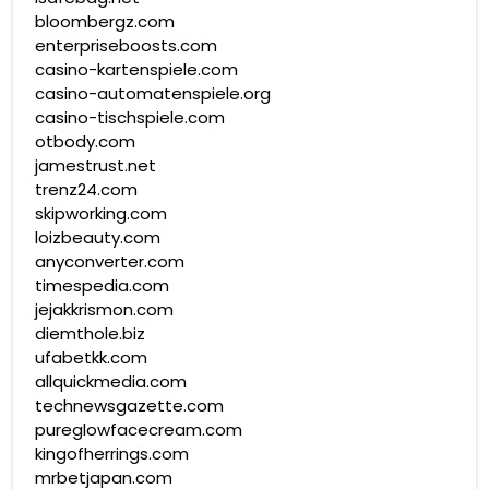
bloombergz.com
enterpriseboosts.com
casino-kartenspiele.com
casino-automatenspiele.org
casino-tischspiele.com
otbody.com
jamestrust.net
trenz24.com
skipworking.com
loizbeauty.com
anyconverter.com
timespedia.com
jejakkrismon.com
diemthole.biz
ufabetkk.com
allquickmedia.com
technewsgazette.com
pureglowfacecream.com
kingofherrings.com
mrbetjapan.com