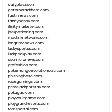
dailyplayz.com
getprocrackhere.com
fastinnews.com
fannybanny.com
ifinitymarketer.com
jackpotkoning.com
modlinknetworks.com
longtimenewz.com
luckysportss.com
luckpeakplay.com
usamicronews.com
grofashion.com
pokemongoevolutioncalc.com
phishingbase.com
racegamings.com
primejackpotstay.com
pokugaa.com
playvaultgame.com
playgrandresorts.com
romsportal.com