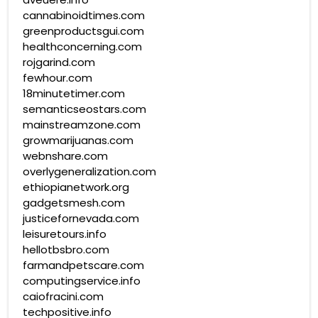
cannabinoidtimes.com
greenproductsgui.com
healthconcerning.com
rojgarind.com
fewhour.com
18minutetimer.com
semanticseostars.com
mainstreamzone.com
growmarijuanas.com
webnshare.com
overlygeneralization.com
ethiopianetwork.org
gadgetsmesh.com
justicefornevada.com
leisuretours.info
hellotbsbro.com
farmandpetscare.com
computingservice.info
caiofracini.com
techpositive.info