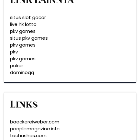
situs slot gacor
live hk lotto
pkv games
situs pkv games
pkv games
pkv
pkv games
poker
dominoqq
Links
baeckereiweber.com
peoplemagazine.info
techashes.com