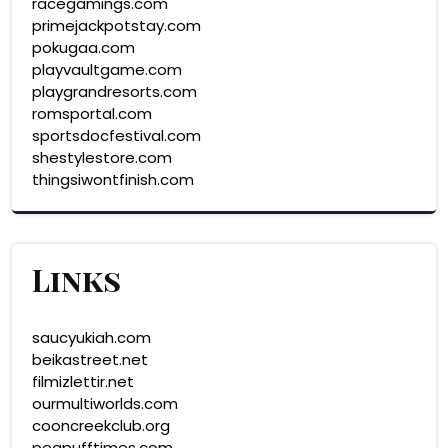
racegamings.com
primejackpotstay.com
pokugaa.com
playvaultgame.com
playgrandresorts.com
romsportal.com
sportsdocfestival.com
shestylestore.com
thingsiwontfinish.com
Links
saucyukiah.com
beikastreet.net
filmizlettir.net
ourmultiworlds.com
cooncreekclub.org
pegpufftimes.com