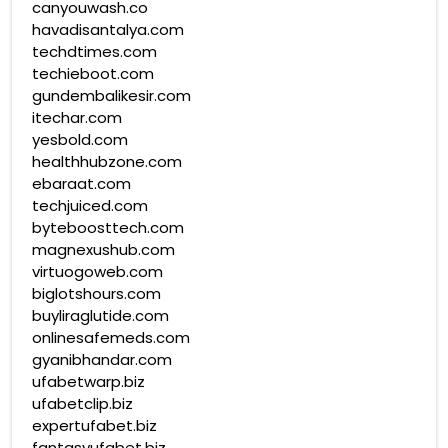
canyouwash.co
havadisantalya.com
techdtimes.com
techieboot.com
gundembalikesir.com
itechar.com
yesbold.com
healthhubzone.com
ebaraat.com
techjuiced.com
byteboosttech.com
magnexushub.com
virtuogoweb.com
biglotshours.com
buyliraglutide.com
onlinesafemeds.com
gyanibhandar.com
ufabetwarp.biz
ufabetclip.biz
expertufabet.biz
fantasyufabet.biz