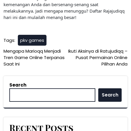
kemenangan Anda dan bersenang-senang saat
melakukannya. Jadi mengapa menunggu? Daftar Rajajudiqq
hari ini dan mulailah menang besar!
Tags:
pkv games
Post
Mengapa Marioqq Menjadi
Ikuti Aksinya di Ratujudiqq –
Tren Game Online Terpanas
Pusat Permainan Online
navigation
Saat Ini
Pilihan Anda
Search
Search
Recent Posts