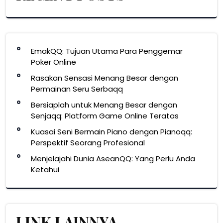
EmakQQ: Tujuan Utama Para Penggemar
Poker Online
Rasakan Sensasi Menang Besar dengan
Permainan Seru Serbaqq
Bersiaplah untuk Menang Besar dengan
Senjaqq: Platform Game Online Teratas
Kuasai Seni Bermain Piano dengan Pianoqq:
Perspektif Seorang Profesional
Menjelajahi Dunia AseanQQ: Yang Perlu Anda
Ketahui
LINK LAINNYA