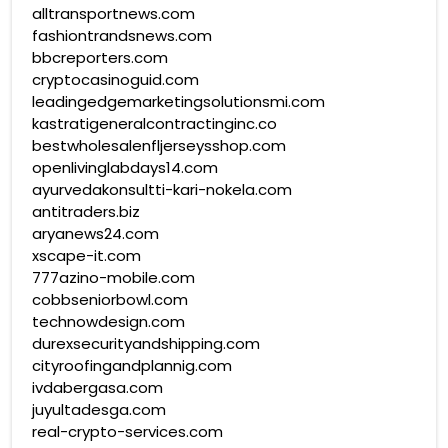
alltransportnews.com
fashiontrandsnews.com
bbcreporters.com
cryptocasinoguid.com
leadingedgemarketingsolutionsmi.com
kastratigeneralcontractinginc.co
bestwholesalenfljerseysshop.com
openlivinglabdays14.com
ayurvedakonsultti-kari-nokela.com
antitraders.biz
aryanews24.com
xscape-it.com
777azino-mobile.com
cobbseniorbowl.com
technowdesign.com
durexsecurityandshipping.com
cityroofingandplannig.com
ivdabergasa.com
juyultadesga.com
real-crypto-services.com