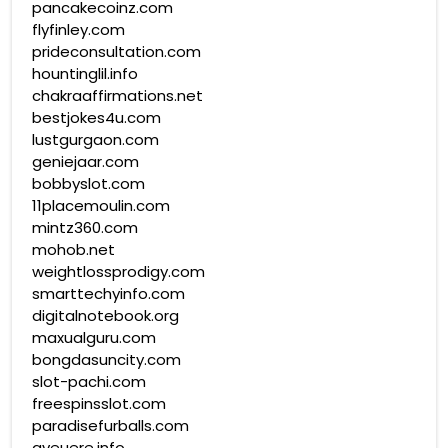
pancakecoinz.com
flyfinley.com
prideconsultation.com
hountinglil.info
chakraaffirmations.net
bestjokes4u.com
lustgurgaon.com
geniejaar.com
bobbyslot.com
11placemoulin.com
mintz360.com
mohob.net
weightlossprodigy.com
smarttechyinfo.com
digitalnotebook.org
maxualguru.com
bongdasuncity.com
slot-pachi.com
freespinsslot.com
paradisefurballs.com
aveuere.info