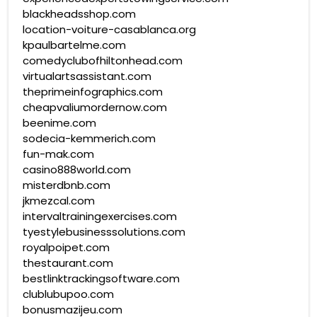
blackheadsshop.com
location-voiture-casablanca.org
kpaulbartelme.com
comedyclubofhiltonhead.com
virtualartsassistant.com
theprimeinfographics.com
cheapvaliumordernow.com
beenime.com
sodecia-kemmerich.com
fun-mak.com
casino888world.com
misterdbnb.com
jkmezcal.com
intervaltrainingexercises.com
tyestylebusinesssolutions.com
royalpoipet.com
thestaurant.com
bestlinktrackingsoftware.com
clublubupoo.com
bonusmazijeu.com