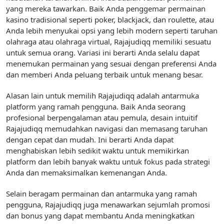
yang mereka tawarkan. Baik Anda penggemar permainan
kasino tradisional seperti poker, blackjack, dan roulette, atau
Anda lebih menyukai opsi yang lebih modern seperti taruhan
olahraga atau olahraga virtual, Rajajudiqq memiliki sesuatu
untuk semua orang. Variasi ini berarti Anda selalu dapat
menemukan permainan yang sesuai dengan preferensi Anda
dan memberi Anda peluang terbaik untuk menang besar.
Alasan lain untuk memilih Rajajudiqq adalah antarmuka
platform yang ramah pengguna. Baik Anda seorang
profesional berpengalaman atau pemula, desain intuitif
Rajajudiqq memudahkan navigasi dan memasang taruhan
dengan cepat dan mudah. Ini berarti Anda dapat
menghabiskan lebih sedikit waktu untuk memikirkan
platform dan lebih banyak waktu untuk fokus pada strategi
Anda dan memaksimalkan kemenangan Anda.
Selain beragam permainan dan antarmuka yang ramah
pengguna, Rajajudiqq juga menawarkan sejumlah promosi
dan bonus yang dapat membantu Anda meningkatkan