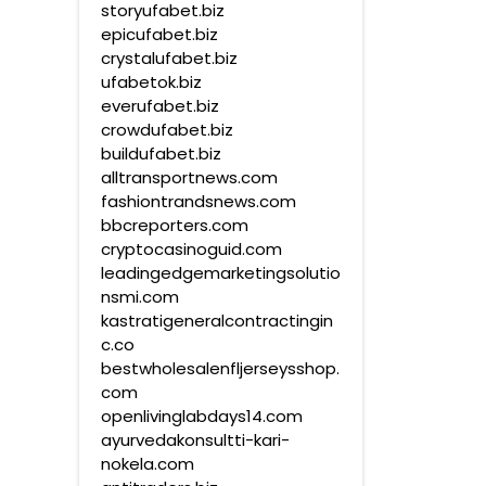
storyufabet.biz
epicufabet.biz
crystalufabet.biz
ufabetok.biz
everufabet.biz
crowdufabet.biz
buildufabet.biz
alltransportnews.com
fashiontrandsnews.com
bbcreporters.com
cryptocasinoguid.com
leadingedgemarketingsolutio
nsmi.com
kastratigeneralcontractingin
c.co
bestwholesalenfljerseysshop.
com
openlivinglabdays14.com
ayurvedakonsultti-kari-
nokela.com