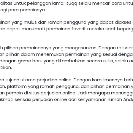
alitas untuk pelanggan lama, Ituqq selalu mencari cara untu
gi para pemainnya.
mainan yang mulus dan ramah pengguna yang dapat diakses 
main dapat menikmati permainan favorit mereka saat beperg
lah pilihan permainannya yang mengesankan. Dengan ratusan
gan pilihan dalam menemukan permainan yang sesuai denga
n dengan game baru yang ditambahkan secara rutin, selalu 
tikan.
n tujuan utama perjudian online. Dengan komitmennya ter
h, platform yang ramah pengguna, dan pilihan permainan 
kan pemain di situs perjudian online. Jadi mengapa menungg
enikmati sensasi perjudian online dari kenyamanan rumah And