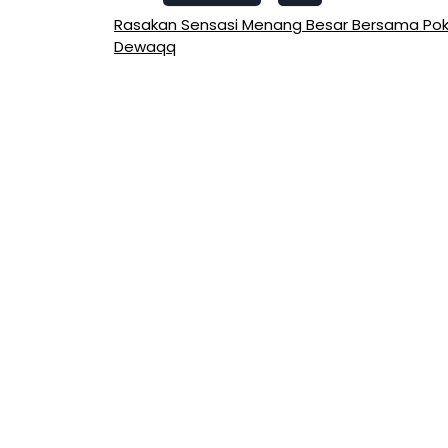
Post
Rasakan Sensasi Menang Besar Bersama Po
Dewaqq
navigation