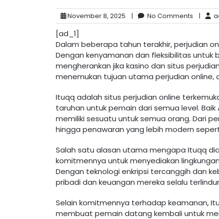
November 8, 2025
|
No Comments
|
a
[ad_1]
Dalam beberapa tahun terakhir, perjudian on
Dengan kenyamanan dan fleksibilitas untuk 
mengherankan jika kasino dan situs perjudia
menemukan tujuan utama perjudian online, ad
Ituqq adalah situs perjudian online terke
taruhan untuk pemain dari semua level. Bai
memiliki sesuatu untuk semua orang. Dari per
hingga penawaran yang lebih modern seperti
Salah satu alasan utama mengapa Ituqq dia
komitmennya untuk menyediakan lingkungan
Dengan teknologi enkripsi tercanggih dan ke
pribadi dan keuangan mereka selalu terlindun
Selain komitmennya terhadap keamanan, I
membuat pemain datang kembali untuk mend