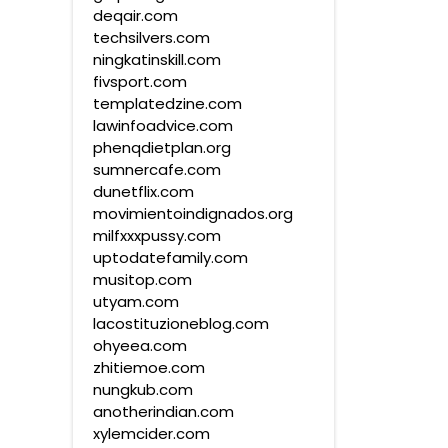
deqair.com
techsilvers.com
ningkatinskill.com
fivsport.com
templatedzine.com
lawinfoadvice.com
phenqdietplan.org
sumnercafe.com
dunetflix.com
movimientoindignados.org
milfxxxpussy.com
uptodatefamily.com
musitop.com
utyam.com
lacostituzioneblog.com
ohyeea.com
zhitiemoe.com
nungkub.com
anotherindian.com
xylemcider.com