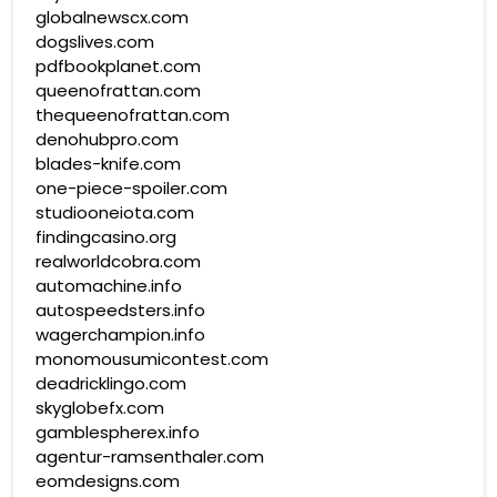
globalnewscx.com
dogslives.com
pdfbookplanet.com
queenofrattan.com
thequeenofrattan.com
denohubpro.com
blades-knife.com
one-piece-spoiler.com
studiooneiota.com
findingcasino.org
realworldcobra.com
automachine.info
autospeedsters.info
wagerchampion.info
monomousumicontest.com
deadricklingo.com
skyglobefx.com
gamblespherex.info
agentur-ramsenthaler.com
eomdesigns.com