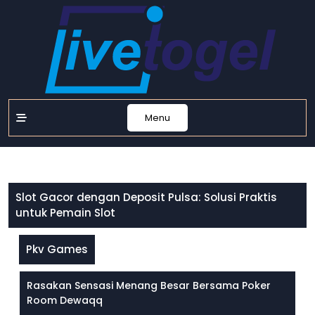
Skip
to
content
Menu
Slot Gacor dengan Deposit Pulsa: Solusi Praktis
untuk Pemain Slot
Pkv Games
Rasakan Sensasi Menang Besar Bersama Poker
Room Dewaqq