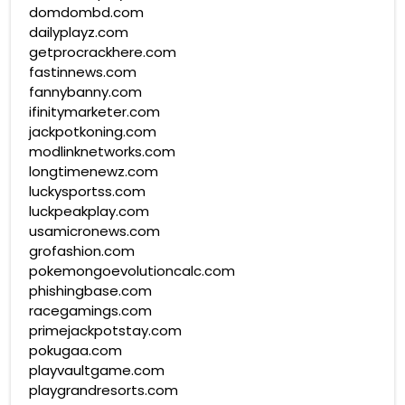
domdombd.com
dailyplayz.com
getprocrackhere.com
fastinnews.com
fannybanny.com
ifinitymarketer.com
jackpotkoning.com
modlinknetworks.com
longtimenewz.com
luckysportss.com
luckpeakplay.com
usamicronews.com
grofashion.com
pokemongoevolutioncalc.com
phishingbase.com
racegamings.com
primejackpotstay.com
pokugaa.com
playvaultgame.com
playgrandresorts.com