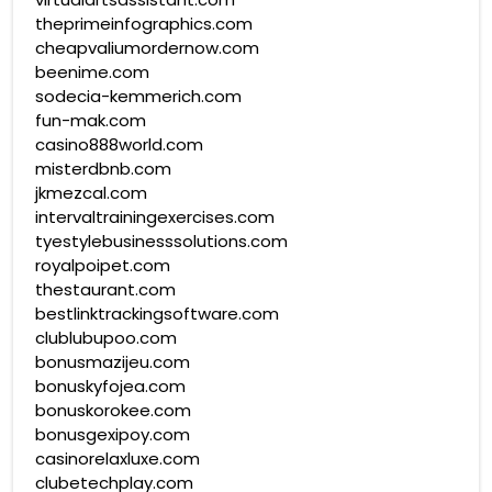
theprimeinfographics.com
cheapvaliumordernow.com
beenime.com
sodecia-kemmerich.com
fun-mak.com
casino888world.com
misterdbnb.com
jkmezcal.com
intervaltrainingexercises.com
tyestylebusinesssolutions.com
royalpoipet.com
thestaurant.com
bestlinktrackingsoftware.com
clublubupoo.com
bonusmazijeu.com
bonuskyfojea.com
bonuskorokee.com
bonusgexipoy.com
casinorelaxluxe.com
clubetechplay.com