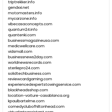
triptrekker.info
gendxxi.net
motomasters.info
mycarzone.info
vibecasaconcepts.com
quantum24.info
quantenki.com
businessmagazineusa.com
medicwellcare.com
vidsmall.com
businessnews2day.com
worldnewsrecords.com
sterilepro24.com
solidtechbusiness.com
reviewcardgaming.com
experiencedexpertstowingservice.com
blackheadsshop.com
location-voiture-casablanca.org
kpaulbartelme.com
comedyclubofhiltonhead.com
virtualartsassistant.com