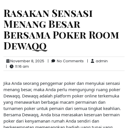
Rasakan Sensasi
Menang Besar
Bersama Poker Room
Dewaqq
November 8, 2025
|
No Comments
|
admin
|
11:16 am
Jika Anda seorang penggemar poker dan menyukai sensasi
menang besar, maka Anda perlu mengunjungi ruang poker
Dewaqq. Dewaqq adalah platform poker online terkemuka
yang menawarkan berbagai macam permainan dan
turnamen poker untuk pemain dari semua tingkat keahlian.
Bersama Dewaqq, Anda bisa merasakan keseruan bermain
poker dari kenyamanan rumah Anda sendiri dan
berkesempatan memenangkan hadiah uang tunai yang