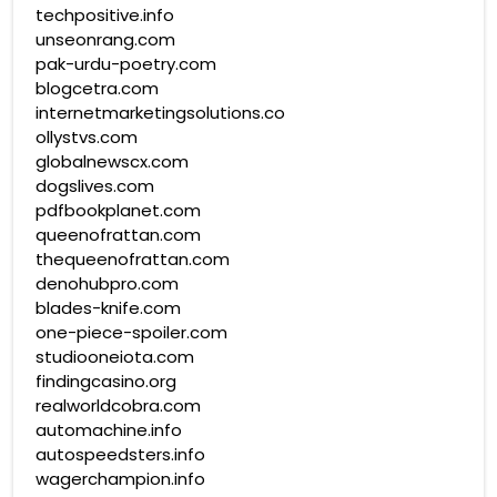
techpositive.info
unseonrang.com
pak-urdu-poetry.com
blogcetra.com
internetmarketingsolutions.co
ollystvs.com
globalnewscx.com
dogslives.com
pdfbookplanet.com
queenofrattan.com
thequeenofrattan.com
denohubpro.com
blades-knife.com
one-piece-spoiler.com
studiooneiota.com
findingcasino.org
realworldcobra.com
automachine.info
autospeedsters.info
wagerchampion.info