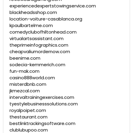
experiencedexpertstowingservice.com
blackheadsshop.com
location-voiture-casablanca.org
kpaulbartelme.com
comedyclubofhiltonhead.com
virtualartsassistant.com
theprimeinfographics.com
cheapvaliumordernow.com
beenime.com
sodecia-kemmerich.com
fun-mak.com
casino888world.com
misterdbnb.com
jkmezcal.com
intervaltrainingexercises.com
tyestylebusinesssolutions.com
royalpoipet.com
thestaurant.com
bestlinktrackingsoftware.com
clublubupoo.com