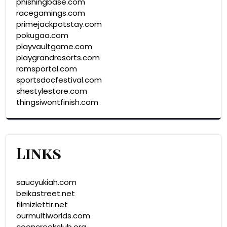
phishingbase.com
racegamings.com
primejackpotstay.com
pokugaa.com
playvaultgame.com
playgrandresorts.com
romsportal.com
sportsdocfestival.com
shestylestore.com
thingsiwontfinish.com
Links
saucyukiah.com
beikastreet.net
filmizlettir.net
ourmultiworlds.com
cooncreekclub.org