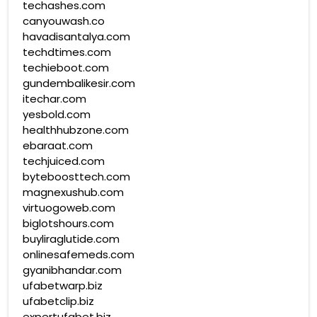
techashes.com
canyouwash.co
havadisantalya.com
techdtimes.com
techieboot.com
gundembalikesir.com
itechar.com
yesbold.com
healthhubzone.com
ebaraat.com
techjuiced.com
byteboosttech.com
magnexushub.com
virtuogoweb.com
biglotshours.com
buyliraglutide.com
onlinesafemeds.com
gyanibhandar.com
ufabetwarp.biz
ufabetclip.biz
expertufabet.biz