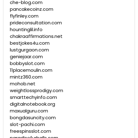
che-blog.com
pancakecoinz.com
flyfinley.com
prideconsultation.com
hountinglil.info
chakraaffirmations.net
bestjokes4u.com
lustgurgaon.com
geniejaar.com
bobbyslot.com
11placemoulin.com
mintz360.com
mohob.net
weightlossprodigy.com
smarttechyinfo.com
digitalnotebook.org
maxualguru.com
bongdasuncity.com
slot-pachi.com
freespinsslot.com
paradisefurballs.com