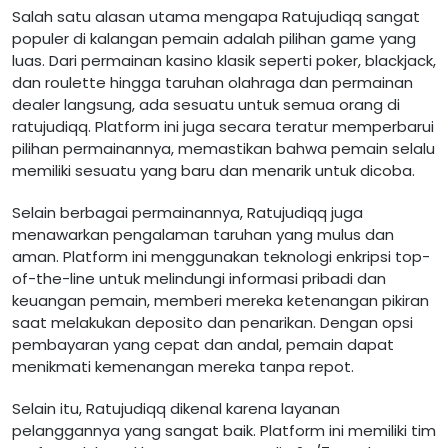
Salah satu alasan utama mengapa Ratujudiqq sangat
populer di kalangan pemain adalah pilihan game yang
luas. Dari permainan kasino klasik seperti poker, blackjack,
dan roulette hingga taruhan olahraga dan permainan
dealer langsung, ada sesuatu untuk semua orang di
ratujudiqq. Platform ini juga secara teratur memperbarui
pilihan permainannya, memastikan bahwa pemain selalu
memiliki sesuatu yang baru dan menarik untuk dicoba.
Selain berbagai permainannya, Ratujudiqq juga
menawarkan pengalaman taruhan yang mulus dan
aman. Platform ini menggunakan teknologi enkripsi top-
of-the-line untuk melindungi informasi pribadi dan
keuangan pemain, memberi mereka ketenangan pikiran
saat melakukan deposito dan penarikan. Dengan opsi
pembayaran yang cepat dan andal, pemain dapat
menikmati kemenangan mereka tanpa repot.
Selain itu, Ratujudiqq dikenal karena layanan
pelanggannya yang sangat baik. Platform ini memiliki tim