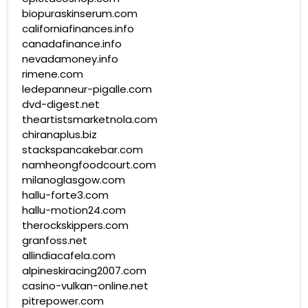
biopuraskinserum.com
californiafinances.info
canadafinance.info
nevadamoney.info
rimene.com
ledepanneur-pigalle.com
dvd-digest.net
theartistsmarketnola.com
chiranaplus.biz
stackspancakebar.com
namheongfoodcourt.com
milanoglasgow.com
hallu-forte3.com
hallu-motion24.com
therockskippers.com
granfoss.net
allindiacafela.com
alpineskiracing2007.com
casino-vulkan-online.net
pitrepower.com