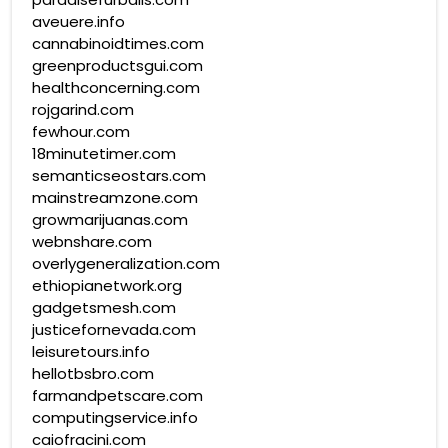
aveuere.info
cannabinoidtimes.com
greenproductsgui.com
healthconcerning.com
rojgarind.com
fewhour.com
18minutetimer.com
semanticseostars.com
mainstreamzone.com
growmarijuanas.com
webnshare.com
overlygeneralization.com
ethiopianetwork.org
gadgetsmesh.com
justicefornevada.com
leisuretours.info
hellotbsbro.com
farmandpetscare.com
computingservice.info
caiofracini.com