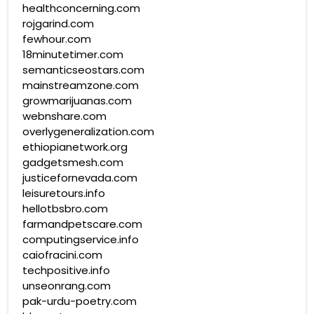
healthconcerning.com
rojgarind.com
fewhour.com
18minutetimer.com
semanticseostars.com
mainstreamzone.com
growmarijuanas.com
webnshare.com
overlygeneralization.com
ethiopianetwork.org
gadgetsmesh.com
justicefornevada.com
leisuretours.info
hellotbsbro.com
farmandpetscare.com
computingservice.info
caiofracini.com
techpositive.info
unseonrang.com
pak-urdu-poetry.com