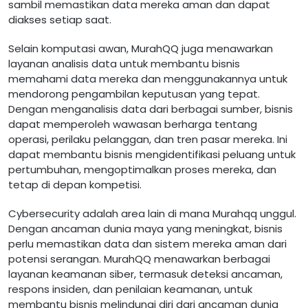
sambil memastikan data mereka aman dan dapat
diakses setiap saat.
Selain komputasi awan, MurahQQ juga menawarkan
layanan analisis data untuk membantu bisnis
memahami data mereka dan menggunakannya untuk
mendorong pengambilan keputusan yang tepat.
Dengan menganalisis data dari berbagai sumber, bisnis
dapat memperoleh wawasan berharga tentang
operasi, perilaku pelanggan, dan tren pasar mereka. Ini
dapat membantu bisnis mengidentifikasi peluang untuk
pertumbuhan, mengoptimalkan proses mereka, dan
tetap di depan kompetisi.
Cybersecurity adalah area lain di mana Murahqq unggul.
Dengan ancaman dunia maya yang meningkat, bisnis
perlu memastikan data dan sistem mereka aman dari
potensi serangan. MurahQQ menawarkan berbagai
layanan keamanan siber, termasuk deteksi ancaman,
respons insiden, dan penilaian keamanan, untuk
membantu bisnis melindungi diri dari ancaman dunia