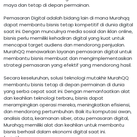
maya dan tetap di depan permainan.
Pemasaran Digital adalah bidang lain di mana Murahqq
dapat membantu bisnis tetap kompetitif di dunia digital
saat ini. Dengan munculnya media sosial dan iklan online,
bisnis perlu memiliki kehadiran digital yang kuat untuk
mencapai target audiens dan mendorong penjualan.
MurahQQ menawarkan layanan pemasaran digital untuk
membantu bisnis membuat dan mengimplementasikan
strategi pemasaran yang efektif yang mendorong hasil.
Secara keseluruhan, solusi teknologi mutakhir MurahQQ
membantu bisnis tetap di depan permainan di dunia
yang serba cepat saat ini. Dengan memanfaatkan alat
dan keahlian teknologi terbaru, bisnis dapat
merampingkan operasi mereka, meningkatkan efisiensi,
dan mendorong pertumbuhan. Baik itu komputasi awan,
analisis data, keamanan siber, atau pemasaran digital,
Murahqq memiliki alat dan keahlian untuk membantu
bisnis berhasil dalam ekonomi digital saat ini.