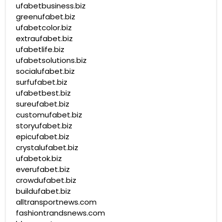
ufabetbusiness.biz
greenufabet.biz
ufabetcolor.biz
extraufabet.biz
ufabetlife.biz
ufabetsolutions.biz
socialufabet.biz
surfufabet.biz
ufabetbest.biz
sureufabet.biz
customufabet.biz
storyufabet.biz
epicufabet.biz
crystalufabet.biz
ufabetok.biz
everufabet.biz
crowdufabet.biz
buildufabet.biz
alltransportnews.com
fashiontrandsnews.com