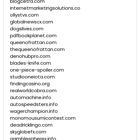
blogcetra.com
internetmarketingsolutions.co
ollystvs.com
globalnewscx.com
dogslives.com
pdfbookplanet.com
queenofrattan.com
thequeenofrattan.com
denohubpro.com
blades-knife.com
one-piece-spoiler.com
studiooneiota.com
findingcasino.org
realworldcobra.com
automachine.info
autospeedsters.info
wagerchampion.info
monomousumicontest.com
deadricklingo.com
skyglobefx.com
gamblespherex.info