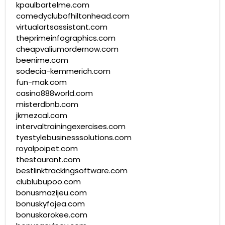
kpaulbartelme.com
comedyclubofhiltonhead.com
virtualartsassistant.com
theprimeinfographics.com
cheapvaliumordernow.com
beenime.com
sodecia-kemmerich.com
fun-mak.com
casino888world.com
misterdbnb.com
jkmezcal.com
intervaltrainingexercises.com
tyestylebusinesssolutions.com
royalpoipet.com
thestaurant.com
bestlinktrackingsoftware.com
clublubupoo.com
bonusmazijeu.com
bonuskyfojea.com
bonuskorokee.com