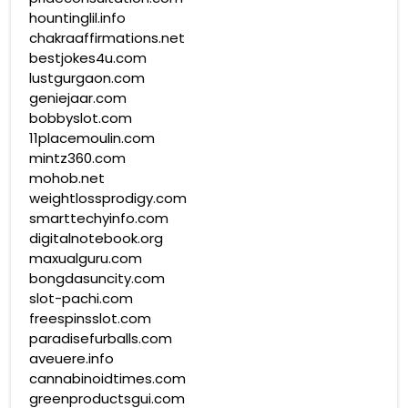
hountinglil.info
chakraaffirmations.net
bestjokes4u.com
lustgurgaon.com
geniejaar.com
bobbyslot.com
11placemoulin.com
mintz360.com
mohob.net
weightlossprodigy.com
smarttechyinfo.com
digitalnotebook.org
maxualguru.com
bongdasuncity.com
slot-pachi.com
freespinsslot.com
paradisefurballs.com
aveuere.info
cannabinoidtimes.com
greenproductsgui.com