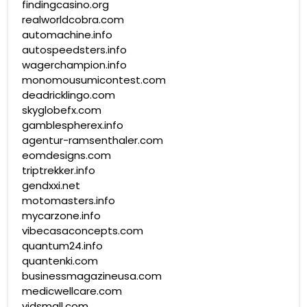
findingcasino.org
realworldcobra.com
automachine.info
autospeedsters.info
wagerchampion.info
monomousumicontest.com
deadricklingo.com
skyglobefx.com
gamblespherex.info
agentur-ramsenthaler.com
eomdesigns.com
triptrekker.info
gendxxi.net
motomasters.info
mycarzone.info
vibecasaconcepts.com
quantum24.info
quantenki.com
businessmagazineusa.com
medicwellcare.com
vidsmall.com