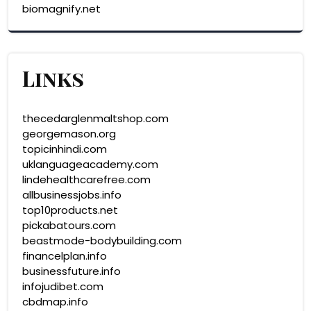
biomagnify.net
Links
thecedarglenmaltshop.com
georgemason.org
topicinhindi.com
uklanguageacademy.com
lindehealthcarefree.com
allbusinessjobs.info
top10products.net
pickabatours.com
beastmode-bodybuilding.com
financelplan.info
businessfuture.info
infojudibet.com
cbdmap.info