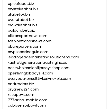
epicufabet.biz
crystalufabet.biz
ufabetok.biz
everufabet.biz
crowdufabet.biz
buildufabet.biz
alltransportnews.com
fashiontrandsnews.com
bbcreporters.com
cryptocasinoguid.com
leadingedgemarketingsolutionsmi.com
kastratigeneralcontractinginc.co
bestwholesalenfljerseysshop.com
openlivinglabdays14.com
ayurvedakonsultti-kari-nokela.com
antitraders.biz
aryanews24.com
xscape-it.com
777azino-mobile.com
cobbseniorbowl.com