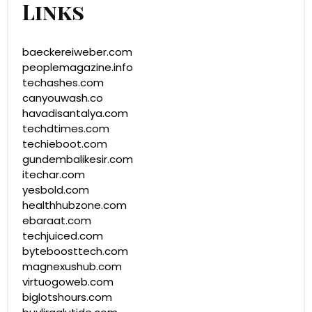
Links
baeckereiweber.com
peoplemagazine.info
techashes.com
canyouwash.co
havadisantalya.com
techdtimes.com
techieboot.com
gundembalikesir.com
itechar.com
yesbold.com
healthhubzone.com
ebaraat.com
techjuiced.com
byteboosttech.com
magnexushub.com
virtuogoweb.com
biglotshours.com