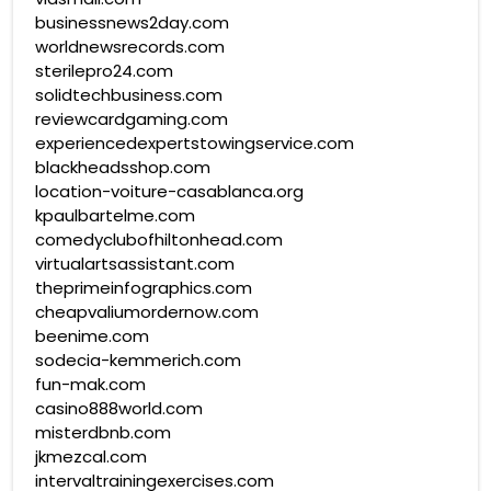
businessnews2day.com
worldnewsrecords.com
sterilepro24.com
solidtechbusiness.com
reviewcardgaming.com
experiencedexpertstowingservice.com
blackheadsshop.com
location-voiture-casablanca.org
kpaulbartelme.com
comedyclubofhiltonhead.com
virtualartsassistant.com
theprimeinfographics.com
cheapvaliumordernow.com
beenime.com
sodecia-kemmerich.com
fun-mak.com
casino888world.com
misterdbnb.com
jkmezcal.com
intervaltrainingexercises.com