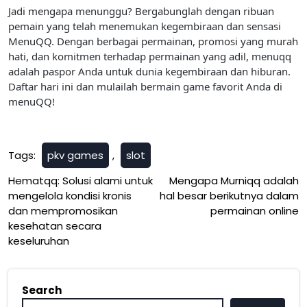
Jadi mengapa menunggu? Bergabunglah dengan ribuan
pemain yang telah menemukan kegembiraan dan sensasi
MenuQQ. Dengan berbagai permainan, promosi yang murah
hati, dan komitmen terhadap permainan yang adil, menuqq
adalah paspor Anda untuk dunia kegembiraan dan hiburan.
Daftar hari ini dan mulailah bermain game favorit Anda di
menuQQ!
Tags:
pkv games
,
slot
Post
Hematqq: Solusi alami untuk
Mengapa Murniqq adalah
mengelola kondisi kronis
hal besar berikutnya dalam
navigation
dan mempromosikan
permainan online
kesehatan secara
keseluruhan
Search