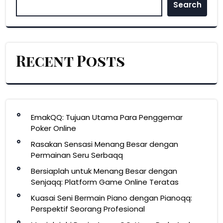
Search
Recent Posts
EmakQQ: Tujuan Utama Para Penggemar
Poker Online
Rasakan Sensasi Menang Besar dengan
Permainan Seru Serbaqq
Bersiaplah untuk Menang Besar dengan
Senjaqq: Platform Game Online Teratas
Kuasai Seni Bermain Piano dengan Pianoqq:
Perspektif Seorang Profesional