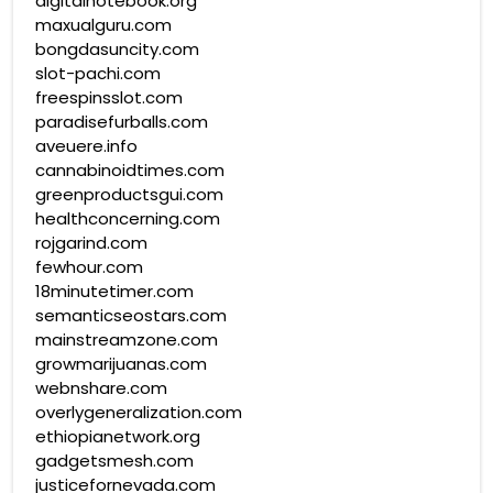
digitalnotebook.org
maxualguru.com
bongdasuncity.com
slot-pachi.com
freespinsslot.com
paradisefurballs.com
aveuere.info
cannabinoidtimes.com
greenproductsgui.com
healthconcerning.com
rojgarind.com
fewhour.com
18minutetimer.com
semanticseostars.com
mainstreamzone.com
growmarijuanas.com
webnshare.com
overlygeneralization.com
ethiopianetwork.org
gadgetsmesh.com
justicefornevada.com