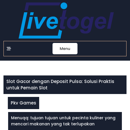
Skip
to
content
Menu
Slot Gacor dengan Deposit Pulsa: Solusi Praktis
untuk Pemain Slot
Pkv Games
Menuqq: tujuan tujuan untuk pecinta kuliner yang
mencari makanan yang tak terlupakan