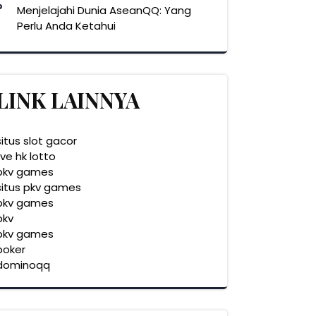
Menjelajahi Dunia AseanQQ: Yang
Perlu Anda Ketahui
LINK LAINNYA
situs slot gacor
live hk lotto
pkv games
situs pkv games
pkv games
pkv
pkv games
poker
dominoqq