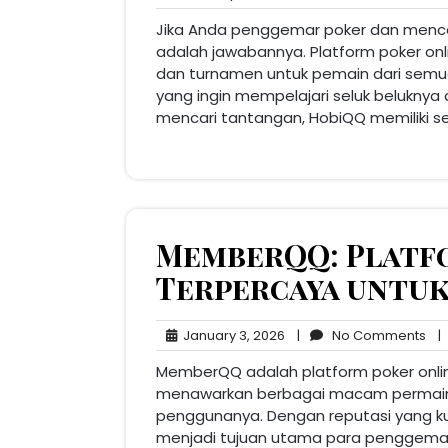
3,
Co
Jika Anda penggemar poker dan menca
2026
adalah jawabannya. Platform poker o
dan turnamen untuk pemain dari semua
yang ingin mempelajari seluk belukny
mencari tantangan, HobiQQ memiliki se
MemberQQ: Platf
Terpercaya untuk
January
No
January 3, 2026
|
No Comments
|
3,
Co
MemberQQ adalah platform poker onli
2026
menawarkan berbagai macam permaina
penggunanya. Dengan reputasi yang kua
menjadi tujuan utama para penggema