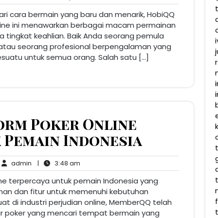
mments
pm
ri cara bermain yang baru dan menarik, HobiQQ
nline ini menawarkan berbagai macam permainan
 tingkat keahlian. Baik Anda seorang pemula
a atau seorang profesional berpengalaman yang
suatu untuk semua orang. Salah satu […]
orm Poker Online
 Pemain Indonesia
admin
3:48
admin
|
3:48 am
mments
am
ne terpercaya untuk pemain Indonesia yang
n dan fitur untuk memenuhi kebutuhan
t di industri perjudian online, MemberQQ telah
r poker yang mencari tempat bermain yang