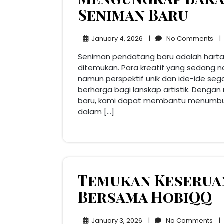
Seniman Baru
January
No
January 4, 2026
|
No Comments
|
4,
Co
Seniman pendatang baru adalah harta
2026
ditemukan. Para kreatif yang sedang nai
namun perspektif unik dan ide-ide s
berharga bagi lanskap artistik. Den
baru, kami dapat membantu menumbuhk
dalam […]
Temukan Keserua
Bersama HobiQQ
January
No
January 3, 2026
|
No Comments
|