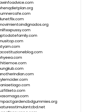
lawinfoadvice.com
phenqdietplan.org
sumnercafe.com
dunetflix.com
movimientoindignados.org
milfxxxpussy.com
uptodatefamily.com
musitop.com
utyam.com
lacostituzioneblog.com
ohyeea.com
zhitiemoe.com
nungkub.com
anotherindian.com
xylemcider.com
taniaetiago.com
juzfitketo.com
pasomaga.com
impactgardencbdgummies.org
naturesstimulantcbd.net