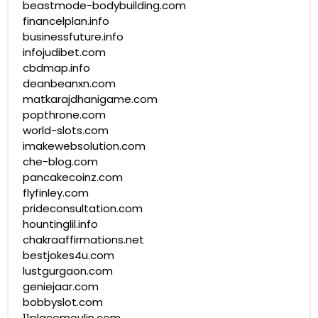
beastmode-bodybuilding.com
financelplan.info
businessfuture.info
infojudibet.com
cbdmap.info
deanbeanxn.com
matkarajdhanigame.com
popthrone.com
world-slots.com
imakewebsolution.com
che-blog.com
pancakecoinz.com
flyfinley.com
prideconsultation.com
hountinglil.info
chakraaffirmations.net
bestjokes4u.com
lustgurgaon.com
geniejaar.com
bobbyslot.com
11placemoulin.com