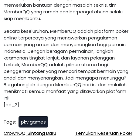
memerlukan bantuan dengan masalah teknis, tim
MemberQQ yang ramah dan berpengetahuan selalu
siap membantu.
Secara keseluruhan, MemberQQ adalah platform poker
online terpercaya yang menawarkan pengalaman
bermain yang aman dan menyenangkan bagi pemain
Indonesia. Dengan beragam permainan, langkah
keamanan tingkat lanjut, dan layanan pelanggan
terbaik, MemberQQ adalah pilihan utama bagi
penggemar poker yang mencari tempat bermain yang
andal dan menyenangkan. Jadi mengapa menunggu?
Bergabunglah dengan MemberQQ hari ini dan mulailah
menikmati semua manfaat yang ditawarkan platform
ini!
[ad_2]
Tags:
pkv games
Post
CrownQQ: Bintang Baru
Temukan Keseruan Poker