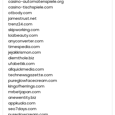
casino-automatenspiele.org
casino-tischspiele.com
otbody.com
jamestrust.net
trenz24.com
skipworking.com
loizbeauty.com
anyconverter.com
timespedia.com
jejakkrismon.com
diemthole.biz
ufabetkk.com
allquickmedia.com
technewsgazette.com
pureglowfacecream.com
kingofherrings.com
mrbetjapan.com
anewentity.biz
appkuala.com
seo7days.com
pureglowcream.com