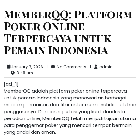
MemberQQ: Platform
Poker Online
Terpercaya untuk
Pemain Indonesia
January 3, 2026
|
No Comments
|
admin
|
3:48 am
[ad_1]
MemberQQ adalah platform poker online terpercaya
untuk pemain Indonesia yang menawarkan berbagai
macam permainan dan fitur untuk memenuhi kebutuhan
penggunanya. Dengan reputasi yang kuat di industri
perjudian online, MemberQQ telah menjadi tujuan utama
para penggemar poker yang mencari tempat bermain
yang andal dan aman.