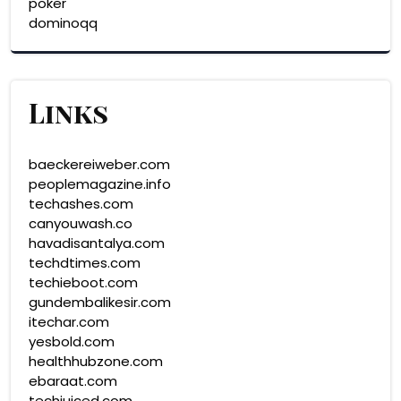
poker
dominoqq
Links
baeckereiweber.com
peoplemagazine.info
techashes.com
canyouwash.co
havadisantalya.com
techdtimes.com
techieboot.com
gundembalikesir.com
itechar.com
yesbold.com
healthhubzone.com
ebaraat.com
techjuiced.com