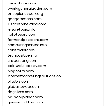
webnshare.com
overlygeneralization.com
ethiopianetwork.org
gadgetsmesh.com
justicefornevada.com
leisuretours.info
hellotbsbro.com
farmandpetscare.com
computingservice.info
caiofracini.com
techpositive.info
unseonrang.com
pak-urdu-poetry.com
blogcetra.com
internetmarketingsolutions.co
ollystvs.com
globalnewscx.com
dogslives.com
pdfbookplanet.com
queenofrattan.com