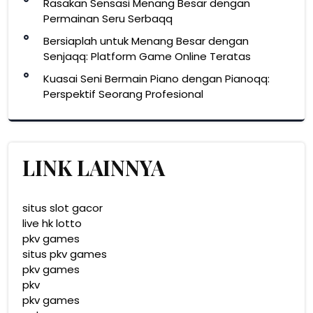
Rasakan Sensasi Menang Besar dengan
Permainan Seru Serbaqq
Bersiaplah untuk Menang Besar dengan
Senjaqq: Platform Game Online Teratas
Kuasai Seni Bermain Piano dengan Pianoqq:
Perspektif Seorang Profesional
LINK LAINNYA
situs slot gacor
live hk lotto
pkv games
situs pkv games
pkv games
pkv
pkv games