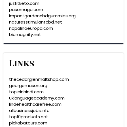
juzfitketo.com
pasomaga.com
impactgardencbdgummies.org
naturesstimulantcbd.net
nopalinaeuropa.com
biomagnify.net
Links
thecedarglenmaltshop.com
georgemason.org
topicinhindi.com
uklanguageacademy.com
lindehealthcarefree.com
allbusinessjobs.info
top10products.net
pickabatours.com