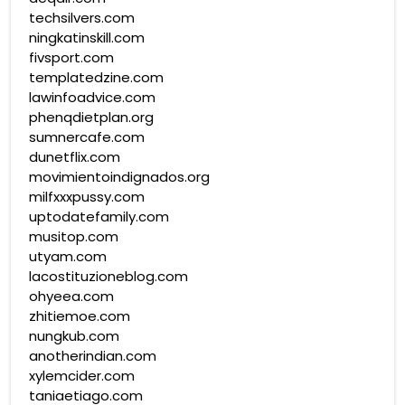
techsilvers.com
ningkatinskill.com
fivsport.com
templatedzine.com
lawinfoadvice.com
phenqdietplan.org
sumnercafe.com
dunetflix.com
movimientoindignados.org
milfxxxpussy.com
uptodatefamily.com
musitop.com
utyam.com
lacostituzioneblog.com
ohyeea.com
zhitiemoe.com
nungkub.com
anotherindian.com
xylemcider.com
taniaetiago.com