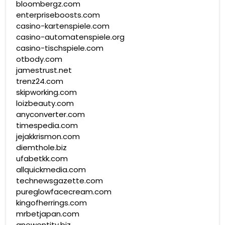
bloombergz.com
enterpriseboosts.com
casino-kartenspiele.com
casino-automatenspiele.org
casino-tischspiele.com
otbody.com
jamestrust.net
trenz24.com
skipworking.com
loizbeauty.com
anyconverter.com
timespedia.com
jejakkrismon.com
diemthole.biz
ufabetkk.com
allquickmedia.com
technewsgazette.com
pureglowfacecream.com
kingofherrings.com
mrbetjapan.com
anewentity.biz