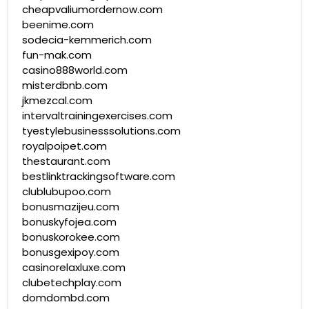
cheapvaliumordernow.com
beenime.com
sodecia-kemmerich.com
fun-mak.com
casino888world.com
misterdbnb.com
jkmezcal.com
intervaltrainingexercises.com
tyestylebusinesssolutions.com
royalpoipet.com
thestaurant.com
bestlinktrackingsoftware.com
clublubupoo.com
bonusmazijeu.com
bonuskyfojea.com
bonuskorokee.com
bonusgexipoy.com
casinorelaxluxe.com
clubetechplay.com
domdombd.com