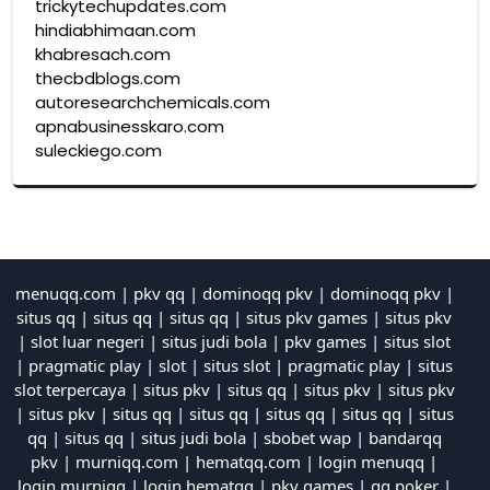
trickytechupdates.com
hindiabhimaan.com
khabresach.com
thecbdblogs.com
autoresearchchemicals.com
apnabusinesskaro.com
suleckiego.com
menuqq.com
|
pkv qq
|
dominoqq pkv
|
dominoqq pkv
|
situs qq
|
situs qq
|
situs qq
|
situs pkv games
|
situs pkv
|
slot luar negeri
|
situs judi bola
|
pkv games
|
situs slot
|
pragmatic play
|
slot
|
situs slot
|
pragmatic play
|
situs
slot terpercaya
|
situs pkv
|
situs qq
|
situs pkv
|
situs pkv
|
situs pkv
|
situs qq
|
situs qq
|
situs qq
|
situs qq
|
situs
qq
|
situs qq
|
situs judi bola
|
sbobet wap
|
bandarqq
pkv
|
murniqq.com
|
hematqq.com
|
login menuqq
|
login murniqq
|
login hematqq
|
pkv games
|
qq poker
|