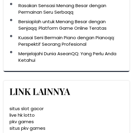
Rasakan Sensasi Menang Besar dengan
Permainan Seru Serbaqq
Bersiaplah untuk Menang Besar dengan
Senjaqq: Platform Game Online Teratas
Kuasai Seni Bermain Piano dengan Pianoqq:
Perspektif Seorang Profesional
Menjelajahi Dunia AseanQQ: Yang Perlu Anda
Ketahui
LINK LAINNYA
situs slot gacor
live hk lotto
pkv games
situs pkv games