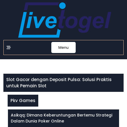
Skip
to
content
Menu
Slot Gacor dengan Deposit Pulsa: Solusi Praktis
untuk Pemain Slot
Pkv Games
Asikqq: Dimana Keberuntungan Bertemu Strategi
Dalam Dunia Poker Online