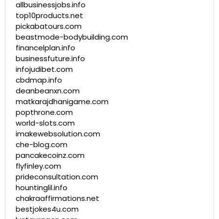
allbusinessjobs.info
top10products.net
pickabatours.com
beastmode-bodybuilding.com
financelplan.info
businessfuture.info
infojudibet.com
cbdmap.info
deanbeanxn.com
matkarajdhanigame.com
popthrone.com
world-slots.com
imakewebsolution.com
che-blog.com
pancakecoinz.com
flyfinley.com
prideconsultation.com
hountinglil.info
chakraaffirmations.net
bestjokes4u.com