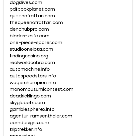
dogslives.com
pdfbookplanet.com
queenofrattan.com
thequeenofrattan.com
denohubpro.com
blades-knife.com
one-piece-spoiler.com
studiooneiota.com
findingcasino.org
realworldcobra.com
automachine.info
autospeedsters.info
wagerchampion.info
monomousumicontest.com
deadricklingo.com
skyglobefx.com
gamblespherex.info
agentur-ramsenthaler.com
eomdesigns.com
triptrekker.info
gendxxi.net