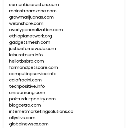
semanticseostars.com
mainstreamzone.com
growmarijuanas.com
webnshare.com
overlygeneralization.com
ethiopianetwork.org
gadgetsmesh.com
justicefornevada.com
leisuretours.info
hellotbsbro.com
farmandpetscare.com
computingservice.info
caiofracini.com
techpositive.info
unseonrang.com
pak-urdu-poetry.com
blogcetra.com
internetmarketingsolutions.co
ollystvs.com
globalnewscx.com