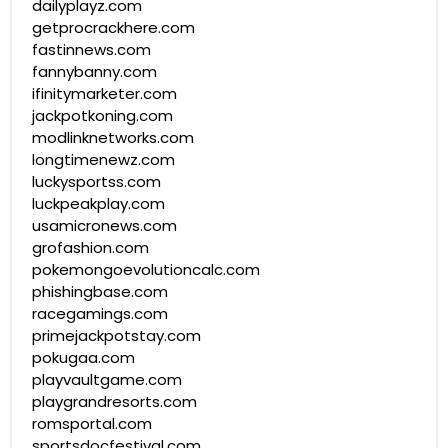
dailyplayz.com
getprocrackhere.com
fastinnews.com
fannybanny.com
ifinitymarketer.com
jackpotkoning.com
modlinknetworks.com
longtimenewz.com
luckysportss.com
luckpeakplay.com
usamicronews.com
grofashion.com
pokemongoevolutioncalc.com
phishingbase.com
racegamings.com
primejackpotstay.com
pokugaa.com
playvaultgame.com
playgrandresorts.com
romsportal.com
sportsdocfestival.com