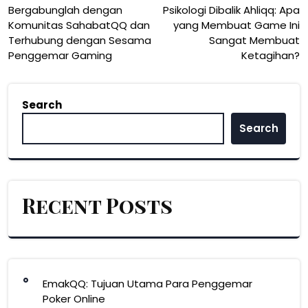
Post
Bergabunglah dengan
Psikologi Dibalik Ahliqq: Apa
Komunitas SahabatQQ dan
yang Membuat Game Ini
navigation
Terhubung dengan Sesama
Sangat Membuat
Penggemar Gaming
Ketagihan?
Search
Search
Recent Posts
EmakQQ: Tujuan Utama Para Penggemar
Poker Online