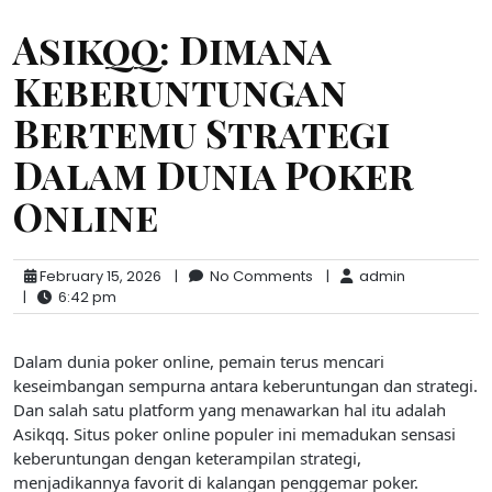
Asikqq: Dimana
Keberuntungan
Bertemu Strategi
Dalam Dunia Poker
Online
February 15, 2026
|
No Comments
|
admin
|
6:42 pm
Dalam dunia poker online, pemain terus mencari
keseimbangan sempurna antara keberuntungan dan strategi.
Dan salah satu platform yang menawarkan hal itu adalah
Asikqq. Situs poker online populer ini memadukan sensasi
keberuntungan dengan keterampilan strategi,
menjadikannya favorit di kalangan penggemar poker.