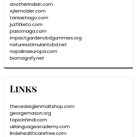
anotherindian.com
xylemcider.com
taniaetiago.com
juzfitketo.com
pasomaga.com
impactgardencbdgummies.org
naturesstimulantcbd.net
nopalinaeuropa.com
biomagnify.net
Links
thecedarglenmaltshop.com
georgemason.org
topicinhindi.com
uklanguageacademy.com
lindehealthcarefree.com