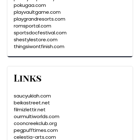
pokugaa.com
playvaultgame.com
playgrandresorts.com
romsportal.com
sportsdocfestival.com
shestylestore.com
thingsiwontfinish.com
Links
saucyukiah.com
beikastreet.net
filmizlettir.net
ourmultiworlds.com
cooncreekclub.org
pegpufftimes.com
celestia-arts.com