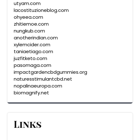
utyam.com
lacostituzioneblog.com
ohyeea.com
zhitiemoe.com
nungkub.com
anotherindian.com
xylemcider.com
taniaetiago.com
juzfitketo.com
pasomaga.com
impactgardencbdgummies.org
naturesstimulantcbd.net
nopalinaeuropa.com
biomagnify.net
Links