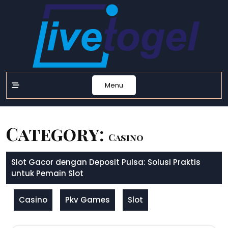
Skip
to
content
Menu
Category:
Casino
Slot Gacor dengan Deposit Pulsa: Solusi Praktis
untuk Pemain Slot
Casino
Pkv Games
Slot