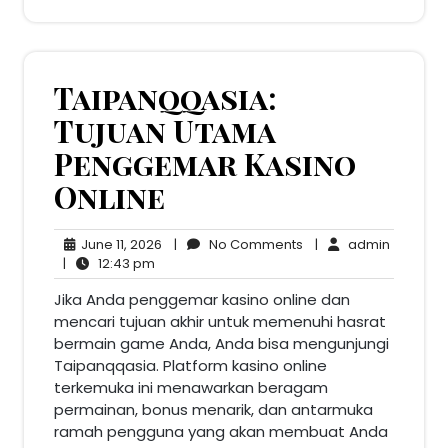
Taipanqqasia:
Tujuan Utama
Penggemar Kasino
Online
June
No
admin
June 11, 2026
|
No Comments
|
admin
12:43
11,
Comments
|
12:43 pm
pm
2026
Jika Anda penggemar kasino online dan
mencari tujuan akhir untuk memenuhi hasrat
bermain game Anda, Anda bisa mengunjungi
Taipanqqasia. Platform kasino online
terkemuka ini menawarkan beragam
permainan, bonus menarik, dan antarmuka
ramah pengguna yang akan membuat Anda