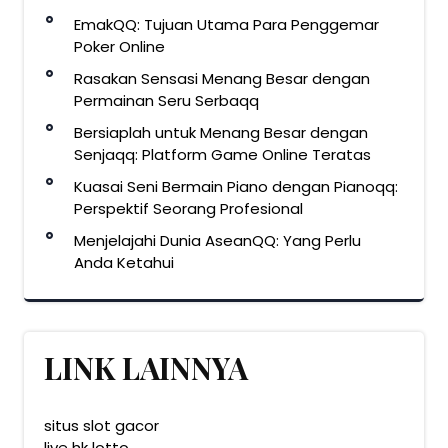
EmakQQ: Tujuan Utama Para Penggemar
Poker Online
Rasakan Sensasi Menang Besar dengan
Permainan Seru Serbaqq
Bersiaplah untuk Menang Besar dengan
Senjaqq: Platform Game Online Teratas
Kuasai Seni Bermain Piano dengan Pianoqq:
Perspektif Seorang Profesional
Menjelajahi Dunia AseanQQ: Yang Perlu
Anda Ketahui
LINK LAINNYA
situs slot gacor
live hk lotto