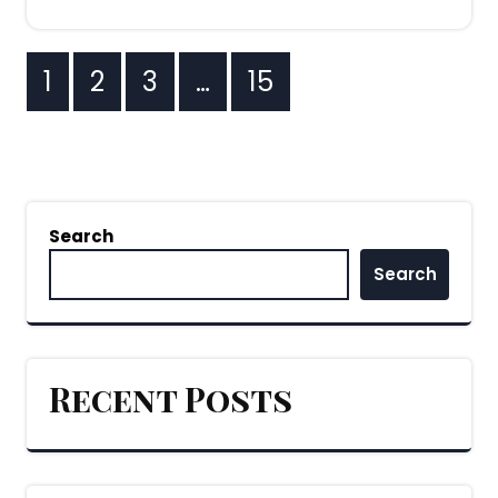
Posts
1
2
3
…
15
pagination
Search
Search
Recent Posts