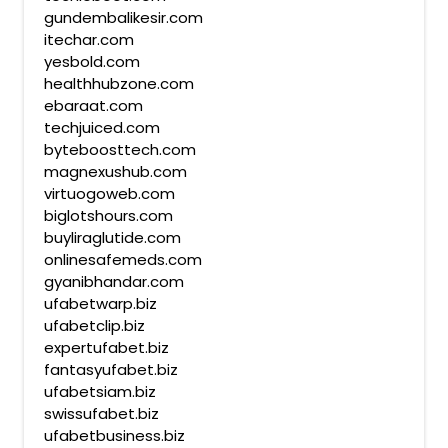
gundembalikesir.com
itechar.com
yesbold.com
healthhubzone.com
ebaraat.com
techjuiced.com
byteboosttech.com
magnexushub.com
virtuogoweb.com
biglotshours.com
buyliraglutide.com
onlinesafemeds.com
gyanibhandar.com
ufabetwarp.biz
ufabetclip.biz
expertufabet.biz
fantasyufabet.biz
ufabetsiam.biz
swissufabet.biz
ufabetbusiness.biz