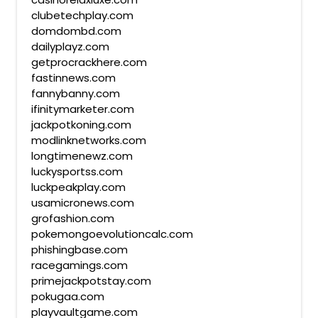
clubetechplay.com
domdombd.com
dailyplayz.com
getprocrackhere.com
fastinnews.com
fannybanny.com
ifinitymarketer.com
jackpotkoning.com
modlinknetworks.com
longtimenewz.com
luckysportss.com
luckpeakplay.com
usamicronews.com
grofashion.com
pokemongoevolutioncalc.com
phishingbase.com
racegamings.com
primejackpotstay.com
pokugaa.com
playvaultgame.com