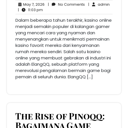
May
No
admin
May 7, 2026
|
No Comments
|
admin
11:03
7,
Comments
|
11:03 pm
pm
2026
Dalam beberapa tahun terakhir, kasino online
menjadi semakin populer di kalangan gamer
yang mencari cara yang nyaman dan
menyenangkan untuk menikmati permainan
kasino favorit mereka dari kenyamanan
rumah mereka sendiri. Salah satu kasino
online yang membuat gebrakan di industri ini
adalah ElangQQ, sebuah platform yang
merevolusi pengalaman bermain game bagi
pemain di seluruh dunia. ElangQQ […]
The Rise of Pinoqq:
Bagaimana Game