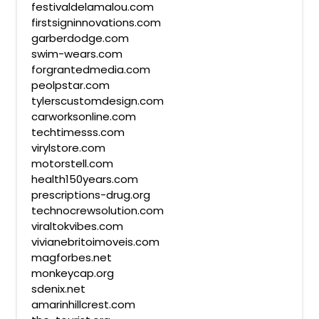
festivaldelamalou.com
firstsigninnovations.com
garberdodge.com
swim-wears.com
forgrantedmedia.com
peolpstar.com
tylerscustomdesign.com
carworksonline.com
techtimesss.com
virylstore.com
motorstell.com
health150years.com
prescriptions-drug.org
technocrewsolution.com
viraltokvibes.com
vivianebritoimoveis.com
magforbes.net
monkeycap.org
sdenix.net
amarinhillcrest.com