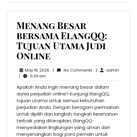
Menang Besar
bersama ElangQQ:
Tujuan Utama Judi
Online
May
No
admin
May 18, 2026
|
No Comments
|
admin
11:39
18,
Comments
|
11:39 am
am
2026
Apakah Anda ingin menang besar dalam
dunia perjudian online? Kunjungi ElangQQ,
tujuan utama untuk semua kebutuhan
perjudian Anda. Dengan beragam permainan
untuk dipilih dan langkah-langkah keamanan
terbaik yang diterapkan, ElangQQ
menyediakan lingkungan yang aman dan
menyenangkan bagi para pemain untuk