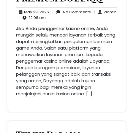
May
No
admin
May 29, 2026
|
No Comments
|
admin
12:08
29,
Comments
|
12:08 am
am
2026
Jika Anda penggemar kasino online, Anda
mungkin selalu mencari layanan terbaik yang
dapat meningkatkan pengalaman bermain
game Anda. Salah satu platform yang
menawarkan layanan premium kepada
penggemar kasino online adalah Doyanqq.
Dengan beragam permainan, layanan
pelanggan yang sangat baik, dan transaksi
yang aman, Doyanqq adalah tujuan
sempurna bagi mereka yang ingin
menjelajahi dunia kasino online. […]