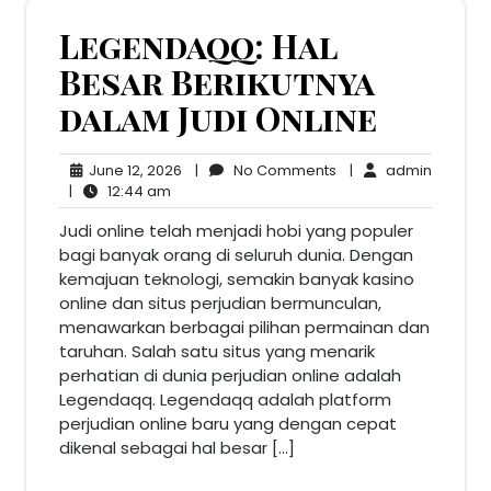
Legendaqq: Hal
Besar Berikutnya
dalam Judi Online
June
No
admin
June 12, 2026
|
No Comments
|
admin
12:44
12,
Comments
|
12:44 am
am
2026
Judi online telah menjadi hobi yang populer
bagi banyak orang di seluruh dunia. Dengan
kemajuan teknologi, semakin banyak kasino
online dan situs perjudian bermunculan,
menawarkan berbagai pilihan permainan dan
taruhan. Salah satu situs yang menarik
perhatian di dunia perjudian online adalah
Legendaqq. Legendaqq adalah platform
perjudian online baru yang dengan cepat
dikenal sebagai hal besar […]