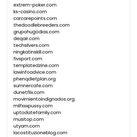
extrem-poker.com
ks-casino.com
carcarepoints.com
thedoodlebreeders.com
grupohugodias.com
deqair.com
techsilvers.com
ningkatinskill.com
fivsport.com
templatedzine.com
lawinfoadvice.com
phenqdietplan.org
sumnercafe.com
dunetflix.com
movimientoindignados.org
milfxxxpussy.com
uptodatefamily.com
musitop.com
utyam.com
lacostituzioneblog.com