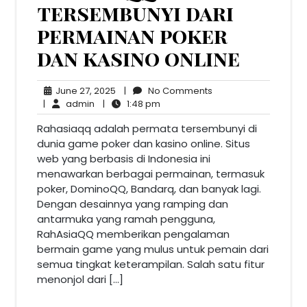
tersembunyi dari
permainan poker
dan kasino online
June
No
June 27, 2025
|
No Comments
admin
27,
1:48
Comments
|
admin
|
1:48 pm
2025
pm
Rahasiaqq adalah permata tersembunyi di
dunia game poker dan kasino online. Situs
web yang berbasis di Indonesia ini
menawarkan berbagai permainan, termasuk
poker, DominoQQ, Bandarq, dan banyak lagi.
Dengan desainnya yang ramping dan
antarmuka yang ramah pengguna,
RahAsiaQQ memberikan pengalaman
bermain game yang mulus untuk pemain dari
semua tingkat keterampilan. Salah satu fitur
menonjol dari […]