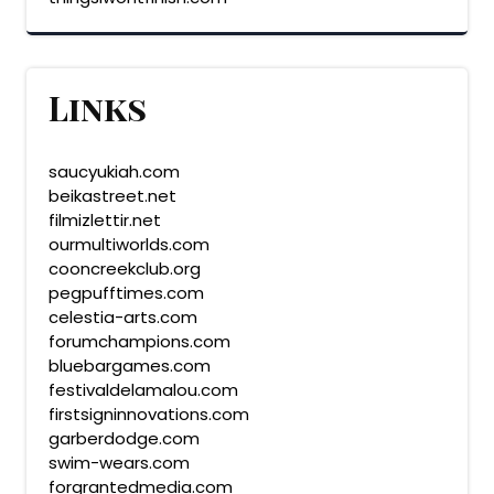
Links
saucyukiah.com
beikastreet.net
filmizlettir.net
ourmultiworlds.com
cooncreekclub.org
pegpufftimes.com
celestia-arts.com
forumchampions.com
bluebargames.com
festivaldelamalou.com
firstsigninnovations.com
garberdodge.com
swim-wears.com
forgrantedmedia.com