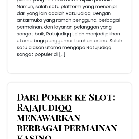
Namun, salah satu platform yang menonjol
dari yang lain adalah Ratujudiqq. Dengan
antarmuka yang ramah pengguna, berbagai
permainan, dan layanan pelanggan yang
sangat baik, Ratujudiqq telah menjadi pilihan
utama bagi penggemar taruhan online. Salah
satu alasan utama mengapa Ratujudiqq
sangat populer di […]
Dari Poker ke Slot:
Rajajudiqq
menawarkan
berbagai permainan
kasino