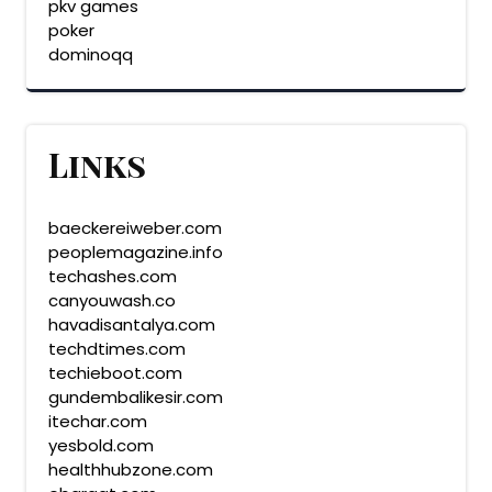
pkv games
poker
dominoqq
Links
baeckereiweber.com
peoplemagazine.info
techashes.com
canyouwash.co
havadisantalya.com
techdtimes.com
techieboot.com
gundembalikesir.com
itechar.com
yesbold.com
healthhubzone.com