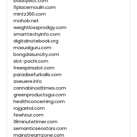
bobbyslot.com
11placemoulin.com
mintz360.com
mohob.net
weightlossprodigy.com
smarttechyinfo.com
digitalnotebook.org
maxualguru.com
bongdasuncity.com
slot-pachi.com
freespinsslot.com
paradisefurballs.com
aveuere.info
cannabinoidtimes.com
greenproductsgui.com
healthconcerning.com
rojgarind.com
fewhour.com
18minutetimer.com
semanticseostars.com
mainstreamzone.com