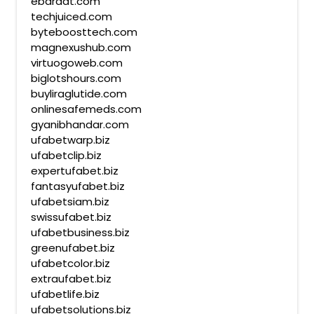
ebaraat.com
techjuiced.com
byteboosttech.com
magnexushub.com
virtuogoweb.com
biglotshours.com
buyliraglutide.com
onlinesafemeds.com
gyanibhandar.com
ufabetwarp.biz
ufabetclip.biz
expertufabet.biz
fantasyufabet.biz
ufabetsiam.biz
swissufabet.biz
ufabetbusiness.biz
greenufabet.biz
ufabetcolor.biz
extraufabet.biz
ufabetlife.biz
ufabetsolutions.biz