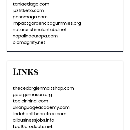
taniaetiago.com
juzfitketo.com
pasomaga.com
impactgardencbdgummies.org
naturesstimulantcbd.net
nopalinaeuropa.com
biomagnify.net
Links
thecedarglenmaltshop.com
georgemason.org
topicinhindi.com
uklanguageacademy.com
lindehealthcarefree.com
allbusinessjobs.info
top10products.net