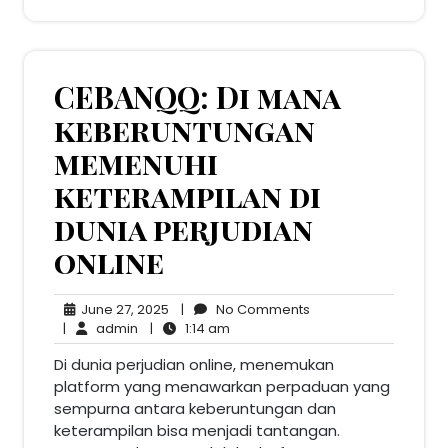
CEBANQQ: Di mana
keberuntungan
memenuhi
keterampilan di
dunia perjudian
online
June
No
June 27, 2025
|
No Comments
admin
27,
1:14
Comments
|
admin
|
1:14 am
2025
am
Di dunia perjudian online, menemukan
platform yang menawarkan perpaduan yang
sempurna antara keberuntungan dan
keterampilan bisa menjadi tantangan.