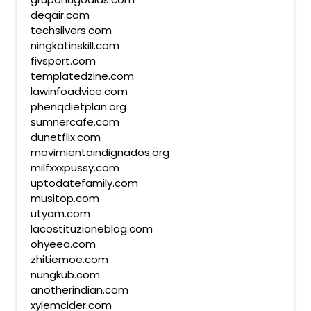
deqair.com
techsilvers.com
ningkatinskill.com
fivsport.com
templatedzine.com
lawinfoadvice.com
phenqdietplan.org
sumnercafe.com
dunetflix.com
movimientoindignados.org
milfxxxpussy.com
uptodatefamily.com
musitop.com
utyam.com
lacostituzioneblog.com
ohyeea.com
zhitiemoe.com
nungkub.com
anotherindian.com
xylemcider.com