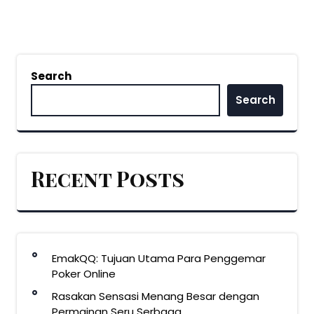
pagination
Search
Search
Recent Posts
EmakQQ: Tujuan Utama Para Penggemar
Poker Online
Rasakan Sensasi Menang Besar dengan
Permainan Seru Serbaqq